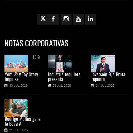
NOTAS CORPORATIVAS
Lala
Yomi® y Toy Story
Industria tequilera
Inversión Fija Bruta
impulsa
presenta l
repunta,
30 JUL 2026
28 JUL 2026
21 JUL 2026
Rodrigo Molina gana
la Beca Ar
21 JUL 2026