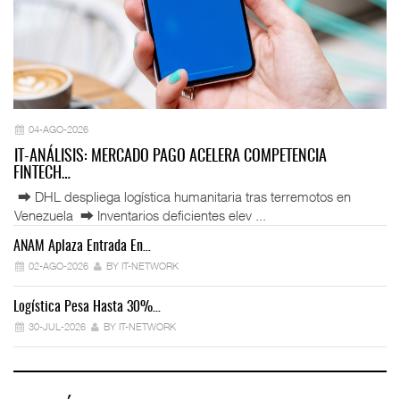
04-AGO-2026
IT-ANÁLISIS: MERCADO PAGO ACELERA COMPETENCIA
FINTECH…
⮕ DHL despliega logística humanitaria tras terremotos en
Venezuela ⮕ Inventarios deficientes elev ...
ANAM Aplaza Entrada En…
IT
02-AGO-2026
BY IT-NETWORK
Logística Pesa Hasta 30%…
Ex
30-JUL-2026
BY IT-NETWORK