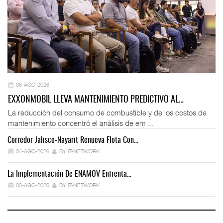
05-AGO-2026
EXXONMOBIL LLEVA MANTENIMIENTO PREDICTIVO AL…
La reducción del consumo de combustible y de los costos de
mantenimiento concentró el análisis de em ...
Corredor Jalisco-Nayarit Renueva Flota Con…
Tr
04-AGO-2026
BY IT-NETWORK
La Implementación De ENAMOV Enfrenta…
Dé
03-AGO-2026
BY IT-NETWORK