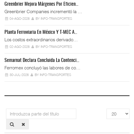
Greenbrier Mejora Márgenes Por Eficien…
Greenbrier Companies incrementó la …
04-AGO-2026
BY INFO-TRANSPORTES
Planta Ferroviaria En México Y T-MEC A…
Los costos extraordinarios derivado…
02-AGO-2026
BY INFO-TRANSPORTES
Semarnat Declara Concluida La Contenci…
Ferromex concluyó las labores de co…
30-JUL-2026
BY INFO-TRANSPORTES
Introduzca
Cantidad
parte
a
del
mostrar
título