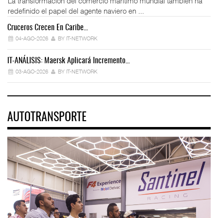
La transformación del comercio marítimo mundial también ha
redefinido el papel del agente naviero en ...
Cruceros Crecen En Caribe…
04-AGO-2026
BY IT-NETWORK
IT-ANÁLISIS: Maersk Aplicará Incremento…
03-AGO-2026
BY IT-NETWORK
AUTOTRANSPORTE