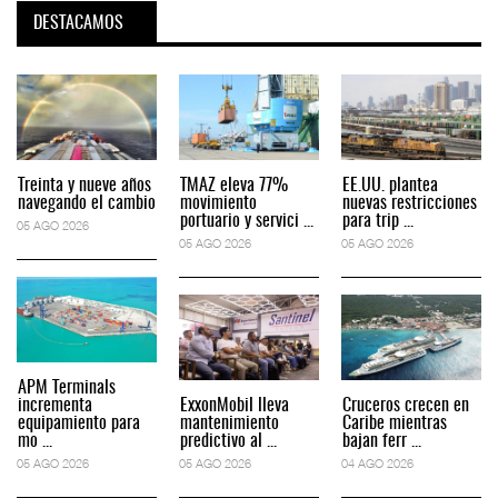
DESTACAMOS
Treinta y nueve años
TMAZ eleva 77%
EE.UU. plantea
navegando el cambio
movimiento
nuevas restricciones
portuario y servici ...
para trip ...
05 AGO 2026
05 AGO 2026
05 AGO 2026
APM Terminals
incrementa
ExxonMobil lleva
Cruceros crecen en
equipamiento para
mantenimiento
Caribe mientras
mo ...
predictivo al ...
bajan ferr ...
05 AGO 2026
05 AGO 2026
04 AGO 2026