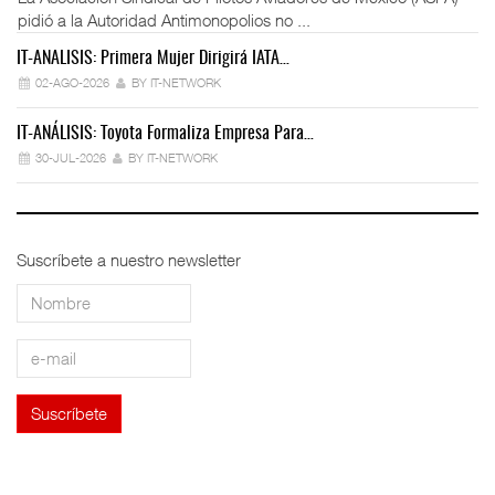
pidió a la Autoridad Antimonopolios no ...
IT-ANÁLISIS: Primera Mujer Dirigirá IATA…
IT
02-AGO-2026
BY IT-NETWORK
IT-ANÁLISIS: Toyota Formaliza Empresa Para…
IT
30-JUL-2026
BY IT-NETWORK
Suscríbete a nuestro newsletter