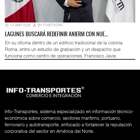
14-ABR-2026
BY IT-NETWORK
LAGUNES BUSCARÁ REDEFINIR ANIERM CON NUE…
En su oficina dentro de un edificio tradicional de la colonia
Roma, entre un estudio de grabación y un despacho que
funciona como centro de operaciones, Francisco Javie
Info-Transportes, sistema especializado en información técnico-
económica sobre comercio, sectores marítimo, portuario,
ferroviario y autotransporte, enfocado a fortalecer la reputación
corporativa del sector en América del Norte.