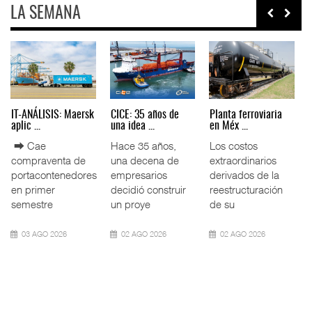
LA SEMANA
Treinta y nueve años
TMAZ eleva 77%
EE.UU. plantea
nave ...
movimiento ...
nuevas res ...
La transformación
La Terminal
La Administración
del comercio
Marítima de
Federal de
marítimo mundial
Mazatlán (TMAZ),
Ferrocarriles de
también ha
subsidiaria
los Estados
redefin
portuaria de
Unidos (
05 AGO 2026
05 AGO 2026
05 AGO 2026