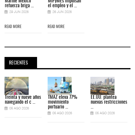
Marine México
MiPyMEs impulsan
refuerza briga ...
el empleo y el ...
29 JUN 2026
26 JUN 2026
READ MORE
READ MORE
RECIENTES
Treinta y nueve años
TMAZ eleva 77%
EE.UU. plantea
navegando el c ...
movimiento
nuevas restricciones
portuario ...
...
05 AGO 2026
05 AGO 2026
05 AGO 2026