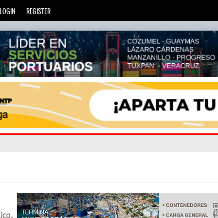
LOGIN
REGISTER
zará
privada
: Más de 20 mil escuelas privadas atienden a más d