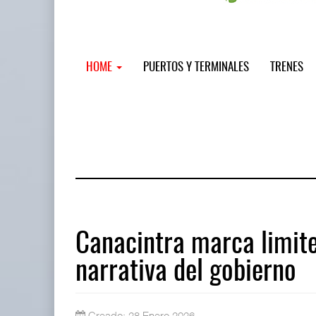
HOME
PUERTOS Y TERMINALES
TRENES
Canacintra marca limite
narrativa del gobierno
Miguel Ángel Bres encabezará segur
07 AGO 2026
Creado: 28 Enero 2026