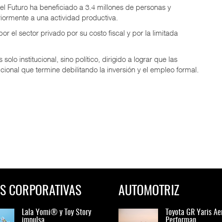
l Futuro ha beneficiado a 3.4 millones de personas y
iormente a una actividad productiva.
 el sector privado por su costo fiscal y por la limitada
olo institucional, sino político, dirigido a lograr que las
ional que termine debilitando la inversión y el empleo formal.
S CORPORATIVAS
AUTOMOTRIZ
Lala Yomi® y Toy Story
Toyota GR Yaris Aero
Lala Yomi® y Toy St
Toyota GR Yaris Ae
impulsa
Performan
impulsa
Performan