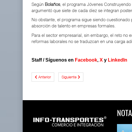
Según
Bolaños
, el programa Jóvenes Construyendo e
argumentó que siete de cada diez se integran poster
No obstante, el programa sigue siendo cuestionado por
absorción de talento en empresas formales.
Para el sector empresarial, sin embargo, el reto no es s
reformas laborales no se traduzcan en una carga adic
Staff / Síguenos en
Facebook
,
X
y
LinkedIn
Anterior
Siguiente
NOTA
 y Toy Story
Lala Yomi® y Toy Story
Toyota GR Yaris Aero
impulsa
Performan