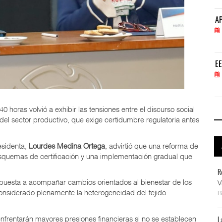
APM Terminals incrementa equipamiento para movi
AP
05 AGO 2026
EE.UU. plantea nuevas restricciones para tripul
EE
05 AGO 2026
0 horas volvió a exhibir las tensiones entre el discurso social
del sector productivo, que exige certidumbre regulatoria antes
esidenta,
Lourdes Medina Ortega
, advirtió que una reforma de
esquemas de certificación y una implementación gradual que
R
dispuesta a acompañar cambios orientados al bienestar de los
V
 considerado plenamente la heterogeneidad del tejido
frentarán mayores presiones financieras si no se establecen
L