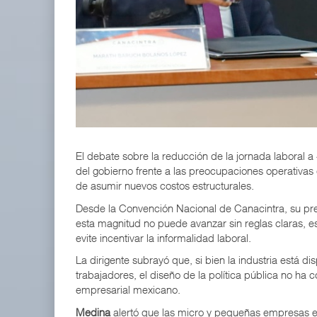
APM Terminals incrementa equipamiento para movi
05 AGO 2026
EE.UU. plantea nuevas restricciones para tripul
05 AGO 2026
El debate sobre la reducción de la jornada laboral a 4
del gobierno frente a las preocupaciones operativas 
de asumir nuevos costos estructurales.
Desde la Convención Nacional de Canacintra, su pr
esta magnitud no puede avanzar sin reglas claras, 
evite incentivar la informalidad laboral.
La dirigente subrayó que, si bien la industria está 
trabajadores, el diseño de la política pública no ha
empresarial mexicano.
Medina
alertó que las micro y pequeñas empresas en