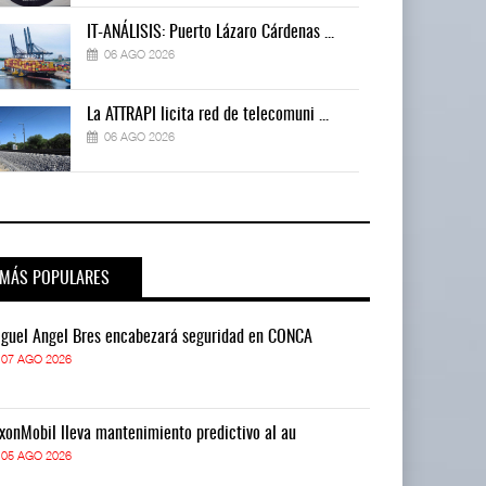
IT-ANÁLISIS: Puerto Lázaro Cárdenas ...
06 AGO 2026
La ATTRAPI licita red de telecomuni ...
06 AGO 2026
MÁS POPULARES
guel Ángel Bres encabezará seguridad en CONCA
Miguel Ángel 
07 AGO 2026
07 AGO 2026
xonMobil lleva mantenimiento predictivo al au
ExxonMobil lle
05 AGO 2026
05 AGO 2026