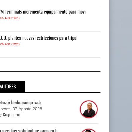
M Terminals incrementa equipamiento para movi
APM Terminals
05 AGO 2026
05 AGO 2026
.UU. plantea nuevas restricciones para tripul
EE.UU. plantea
05 AGO 2026
05 AGO 2026
AUTORES
etos de la educación privada
iernes, 07 Agosto 2026
By
Corporativo
a nueva fuerza sindical que asoma en lo...