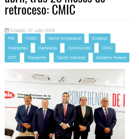
retroceso: CMIC
Creado: 07 Julio 2026
PIB
T-MEC
Sector empresarial
Empleos
Inversiones
Carreteras
Construcción
CMIC
SICT
Transporte
Sector Industrial
Gobierno Federal