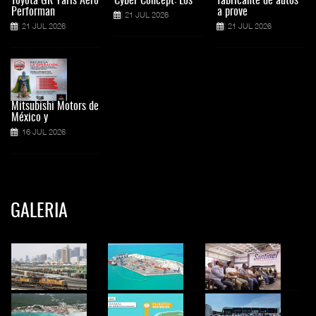
Toyota GR Yaris Aero
Cyber Concept: Los
fabricante de autos
Performan
a prove
21 JUL 2026
21 JUL 2026
21 JUL 2026
Mitsubishi Motors de
México y
16 JUL 2026
GALERIA