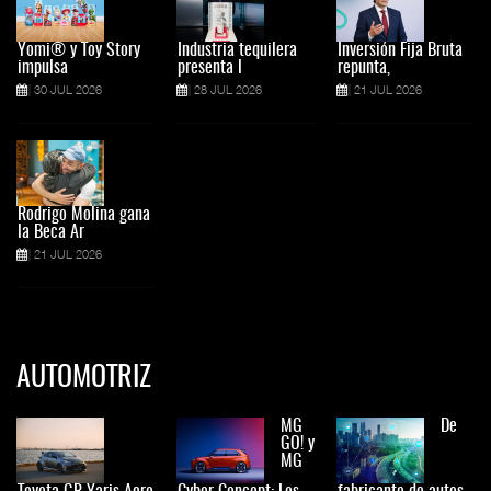
Yomi® y Toy Story
Industria tequilera
Inversión Fija Bruta
impulsa
presenta l
repunta,
30 JUL 2026
28 JUL 2026
21 JUL 2026
Rodrigo Molina gana
la Beca Ar
21 JUL 2026
AUTOMOTRIZ
MG
De
GO! y
MG