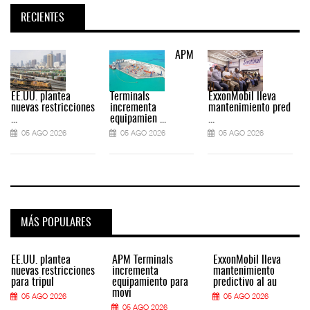
RECIENTES
APM
EE.UU. plantea
Terminals
ExxonMobil lleva
nuevas restricciones
incrementa
mantenimiento pred
...
equipamien ...
...
.
05 AGO 2026
05 AGO 2026
05 AGO 2026
MÁS POPULARES
EE.UU. plantea
APM Terminals
ExxonMobil lleva
nuevas restricciones
incrementa
mantenimiento
para tripul
equipamiento para
predictivo al au
movi
05 AGO 2026
05 AGO 2026
05 AGO 2026