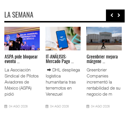
LA SEMANA
Miguel Ángel Bres
IT-ANÁLISIS: Puerto
La ATTRAPI licita
encabez ...
Lázar ...
red de ...
La Confederación
⮕ Canal de
La Agencia de
de Cámaras
Panamá reducirá
Trenes y
Industriales
nuevamente el
Transporte Público
(CONCAMIN)
calado de
Integrado
designó a Migu
Neopanamax ⮕
(ATTRAPI) abri
07 AGO 2026
06 AGO 2026
06 AGO 2026