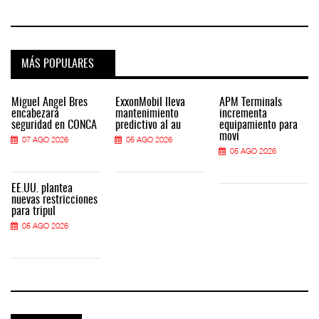
MÁS POPULARES
Miguel Ángel Bres
ExxonMobil lleva
APM Terminals
encabezará
mantenimiento
incrementa
seguridad en CONCA
predictivo al au
equipamiento para
movi
07 AGO 2026
05 AGO 2026
05 AGO 2026
EE.UU. plantea
nuevas restricciones
para tripul
05 AGO 2026