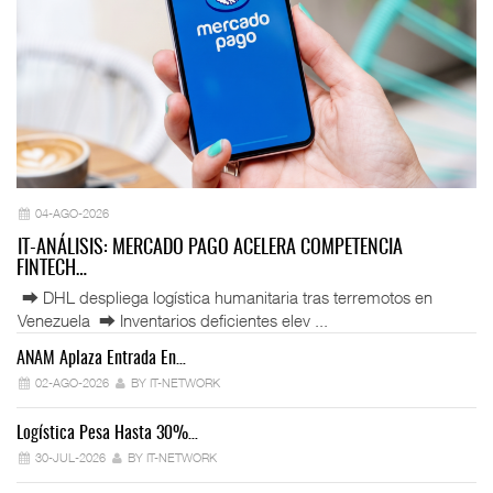
04-AGO-2026
IT-ANÁLISIS: MERCADO PAGO ACELERA COMPETENCIA
FINTECH…
⮕ DHL despliega logística humanitaria tras terremotos en
Venezuela ⮕ Inventarios deficientes elev ...
ANAM Aplaza Entrada En…
IT
02-AGO-2026
BY IT-NETWORK
Logística Pesa Hasta 30%…
Ex
30-JUL-2026
BY IT-NETWORK