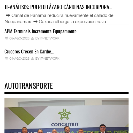
IT-ANÁLISIS: PUERTO LÁZARO CÁRDENAS INCORPORA…
⮕ Canal de Panamá reducirá nuevamente el calado de
Neopanamax ⮕ Oaxaca alberga la exposición nava ...
APM Terminals Incrementa Equipamiento…
05-AGO-2026
BY IT-NETWORK
Cruceros Crecen En Caribe…
04-AGO-2026
BY IT-NETWORK
AUTOTRANSPORTE