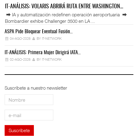
IT-ANÁLISIS: VOLARIS ABRIRÁ RUTA ENTRE WASHINGTON…
⮕ IA y automatización redefinen operación aeroportuaria ⮕
Bombardier exhibe Challenger 3500 en LA ...
ASPA Pide Bloquear Eventual Fusión…
IT
04-AGO-2026
BY IT-NETWORK
IT-ANÁLISIS: Primera Mujer Dirigirá IATA…
IT
02-AGO-2026
BY IT-NETWORK
Suscríbete a nuestro newsletter