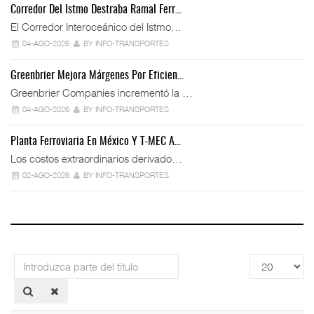
Corredor Del Istmo Destraba Ramal Ferr…
El Corredor Interoceánico del Istmo…
04-AGO-2026
BY INFO-TRANSPORTES
Greenbrier Mejora Márgenes Por Eficien…
Greenbrier Companies incrementó la …
04-AGO-2026
BY INFO-TRANSPORTES
Planta Ferroviaria En México Y T-MEC A…
Los costos extraordinarios derivado…
02-AGO-2026
BY INFO-TRANSPORTES
Introduzca
Cantidad
parte
a
del
mostrar
título