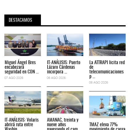
DESTACAMOS
Miguel Ángel Bres
IT-ANÁLISIS: Puerto
La ATTRAPI licita red
encabezará
Lázaro Cárdenas
de
seguridad en CON ...
incorpora ...
telecomunicaciones
p ...
07 AGO 2026
06 AGO 2026
06 AGO 2026
IT-ANÁLISIS: Volaris
AMANAC, treinta y
abrirá ruta entre
nueve años
TMAZ eleva 77%
Washin ...
navegando el cam ...
movimiento de carga