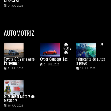
la Beca Ar
21 JUL 2026
AUTOMOTRIZ
MG
De
GO! y
MG
Toyota GR Yaris Aero
Cyber Concept: Los
fabricante de autos
Performan
a prove
21 JUL 2026
21 JUL 2026
21 JUL 2026
Mitsubishi Motors de
México y
16 JUL 2026