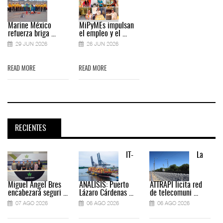
Marine México
MiPyMEs impulsan
refuerza briga ...
el empleo y el ...
29 JUN 2026
26 JUN 2026
READ MORE
READ MORE
RECIENTES
IT-
La
Miguel Ángel Bres
ANÁLISIS: Puerto
ATTRAPI licita red
encabezará seguri ...
Lázaro Cárdenas ...
de telecomuni ...
07 AGO 2026
06 AGO 2026
06 AGO 2026