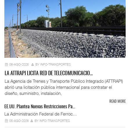
06-AGO-2026
BY INFO-TRANSPORTES
LA ATTRAPI LICITA RED DE TELECOMUNICACIO…
La Agencia de Trenes y Transporte Público Integrado (ATTRAPI)
abrió una licitación pública internacional para contratar el
diseño, suministro, instalación,
READ MORE
EE.UU. Plantea Nuevas Restricciones Pa…
La Administración Federal de Ferroc…
05-AGO-2026
BY INFO-TRANSPORTES