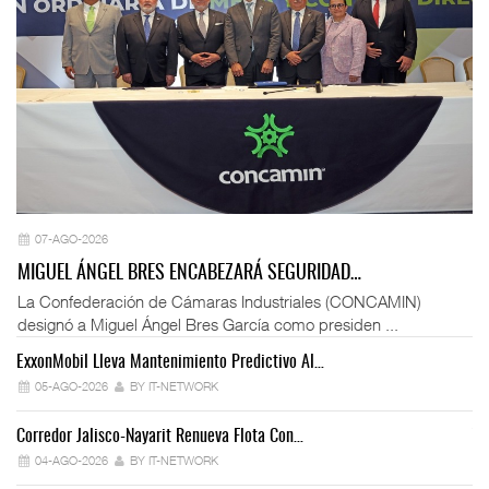
07-AGO-2026
MIGUEL ÁNGEL BRES ENCABEZARÁ SEGURIDAD…
La Confederación de Cámaras Industriales (CONCAMIN)
designó a Miguel Ángel Bres García como presiden ...
ExxonMobil Lleva Mantenimiento Predictivo Al…
La
05-AGO-2026
BY IT-NETWORK
Corredor Jalisco-Nayarit Renueva Flota Con…
Tr
04-AGO-2026
BY IT-NETWORK