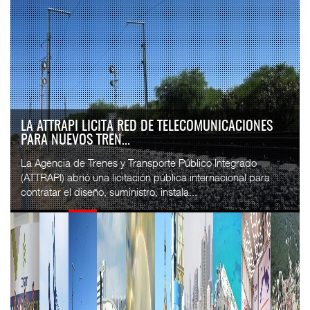
IT-ANÁLISIS: VOLARIS ABRIRÁ RUTA ENTRE
WASHINGTON DULLES Y G...
⮕ IA y automatización redefinen operación aeroportuaria
⮕ Bombardier exhibe Challenger 3500 en LABACE 2026
Volaris anunció una nueva ru...