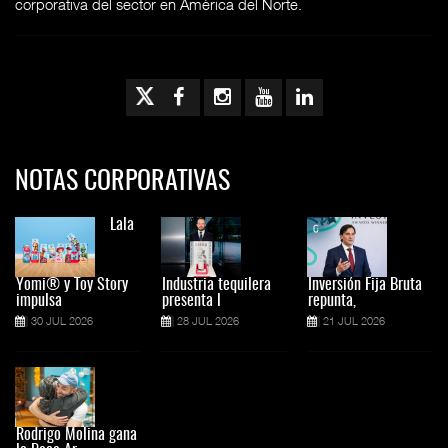
corporativa del sector en América del Norte.
NOTAS CORPORATIVAS
Lala
Yomi® y Toy Story
Industria tequilera
Inversión Fija Bruta
impulsa
presenta l
repunta,
30 JUL 2026
28 JUL 2026
21 JUL 2026
Rodrigo Molina gana