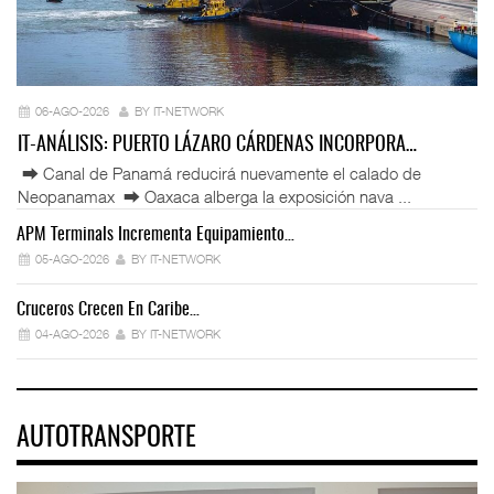
06-AGO-2026
BY IT-NETWORK
IT-ANÁLISIS: PUERTO LÁZARO CÁRDENAS INCORPORA…
⮕ Canal de Panamá reducirá nuevamente el calado de
Neopanamax ⮕ Oaxaca alberga la exposición nava ...
APM Terminals Incrementa Equipamiento…
05-AGO-2026
BY IT-NETWORK
Cruceros Crecen En Caribe…
04-AGO-2026
BY IT-NETWORK
AUTOTRANSPORTE