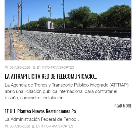
06-AGO-2026
BY INFO-TRANSPORTES
LA ATTRAPI LICITA RED DE TELECOMUNICACIO…
La Agencia de Trenes y Transporte Público Integrado (ATTRAPI)
abrió una licitación pública internacional para contratar el
diseño, suministro, instalación,
READ MORE
EE.UU. Plantea Nuevas Restricciones Pa…
La Administración Federal de Ferroc…
05-AGO-2026
BY INFO-TRANSPORTES