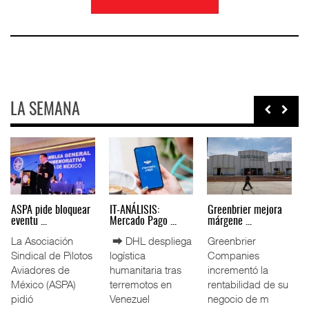
LA SEMANA
Miguel Ángel Bres
IT-ANÁLISIS: Puerto
La ATTRAPI licita
encabez ...
Lázar ...
red de ...
La Confederación
⮕ Canal de
La Agencia de
de Cámaras
Panamá reducirá
Trenes y
Industriales
nuevamente el
Transporte Público
(CONCAMIN)
calado de
Integrado
designó a Migu
Neopanamax ⮕
(ATTRAPI) abri