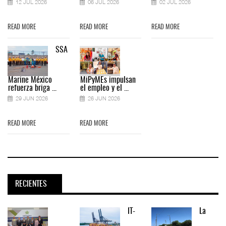
12 JUL 2026
06 JUL 2026
02 JUL 2026
READ MORE
READ MORE
READ MORE
SSA
Marine México
MiPyMEs impulsan
refuerza briga ...
el empleo y el ...
29 JUN 2026
26 JUN 2026
READ MORE
READ MORE
RECIENTES
IT-
La