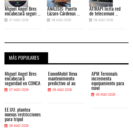
Miguel Ángel Bres
ANÁLISIS: Puerto
ATTRAPI licita red
encabezará seguri ...
Lázaro Cárdenas ...
de telecomuni ...
07 AGO 2026
06 AGO 2026
06 AGO 2026
MÁS POPULARES
Miguel Ángel Bres
ExxonMobil lleva
APM Terminals
encabezará
mantenimiento
incrementa
seguridad en CONCA
predictivo al au
equipamiento para
movi
07 AGO 2026
05 AGO 2026
05 AGO 2026
EE.UU. plantea
nuevas restricciones
para tripul
05 AGO 2026