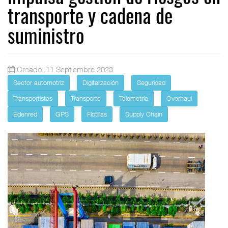
transporte y cadena de
suministro
Creado: 11 Septiembre 2023
Sector automotriz
Digitalización
Seguridad
Transportistas
Transporte
Telemetría
Overhaul
Edenred
GPS
Flotillas
Supply Chain