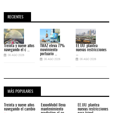
RECIENTES
Treinta y nueve años
TMAZ eleva 77%
EE.UU. plantea
navegando el c ...
movimiento
nuevas restricciones
portuario ...
...
05 AGO 2026
05 AGO 2026
05 AGO 2026
MÁS POPULARES
Treinta y nueve años
ExxonMobil lleva
EE.UU. plantea
navegando el cambio
mantenimiento
nuevas restricciones