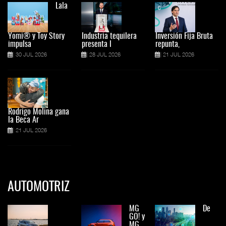
Lala
Yomi® y Toy Story
Industria tequilera
Inversión Fija Bruta
impulsa
presenta l
repunta,
30 JUL 2026
28 JUL 2026
21 JUL 2026
Rodrigo Molina gana
la Beca Ar
21 JUL 2026
AUTOMOTRIZ
MG
De
GO! y
MG