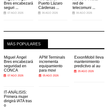
Bres encabezará
Puerto Lázaro
red de
seguri ...
Cárdenas ...
telecomuni ...
07 AGO 2026
06 AGO 2026
06 AGO 2026
MÁS POPULARES
Miguel Ángel
APM Terminals
ExxonMobil lleva
Bres encabezará
incrementa
mantenimiento
seguridad en
equipamiento
predictivo al au
CONCA
para movi
05 AGO 2026
07 AGO 2026
05 AGO 2026
IT-ANÁLISIS:
Primera mujer
dirigirá IATA tras
o