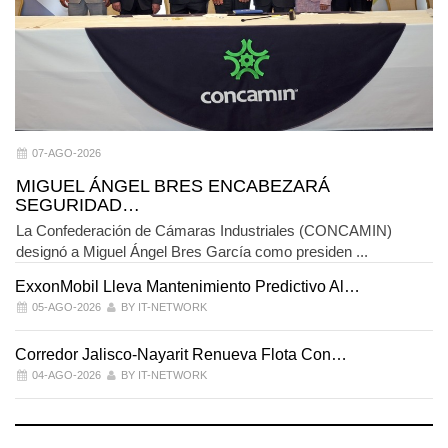
07-AGO-2026
MIGUEL ÁNGEL BRES ENCABEZARÁ
SEGURIDAD…
La Confederación de Cámaras Industriales (CONCAMIN)
designó a Miguel Ángel Bres García como presiden ...
ExxonMobil Lleva Mantenimiento Predictivo Al…
L
05-AGO-2026
BY IT-NETWORK
Corredor Jalisco-Nayarit Renueva Flota Con…
T
04-AGO-2026
BY IT-NETWORK