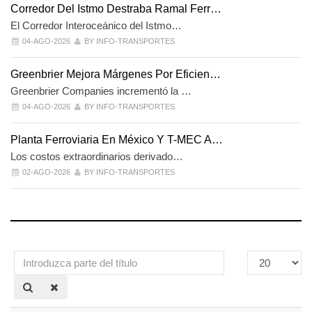
Corredor Del Istmo Destraba Ramal Ferr…
El Corredor Interoceánico del Istmo…
04-AGO-2026
BY INFO-TRANSPORTES
Greenbrier Mejora Márgenes Por Eficien…
Greenbrier Companies incrementó la …
04-AGO-2026
BY INFO-TRANSPORTES
Planta Ferroviaria En México Y T-MEC A…
Los costos extraordinarios derivado…
02-AGO-2026
BY INFO-TRANSPORTES
Introduzca
Cantidad
parte
a
del
mostrar
título