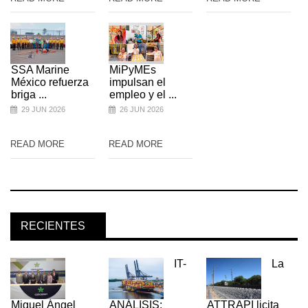
SSA Marine
MiPyMEs
México refuerza
impulsan el
briga ...
empleo y el ...
29 JUN 2026
26 JUN 2026
READ MORE
READ MORE
RECIENTES
IT-
La
Miguel Ángel
ANÁLISIS:
ATTRAPI licita