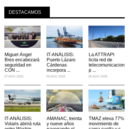
DESTACAMOS
Miguel Ángel
IT-ANÁLISIS:
La ATTRAPI
Bres encabezará
Puerto Lázaro
licita red de
es
seguridad en
Cárdenas
telecomunicacione
CON ...
incorpora ...
p ...
07 AGO 2026
06 AGO 2026
06 AGO 2026
IT-ANÁLISIS:
AMANAC, treinta
TMAZ eleva 77%
Volaris abrirá ruta
y nueve años
movimiento de
entre Washin ...
navegando el
carga suelta y s