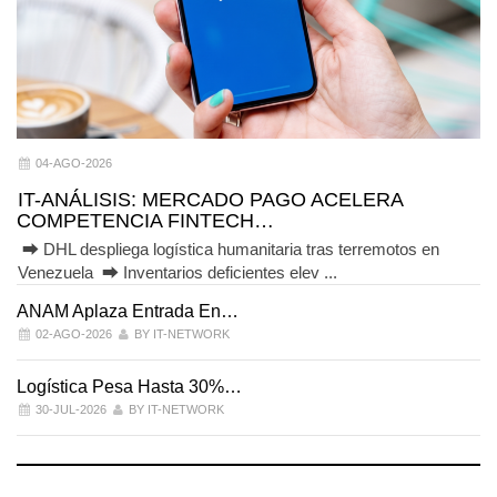
04-AGO-2026
IT-ANÁLISIS: MERCADO PAGO ACELERA
COMPETENCIA FINTECH…
⮕ DHL despliega logística humanitaria tras terremotos en
Venezuela ⮕ Inventarios deficientes elev ...
ANAM Aplaza Entrada En…
I
02-AGO-2026
BY IT-NETWORK
Logística Pesa Hasta 30%…
E
30-JUL-2026
BY IT-NETWORK