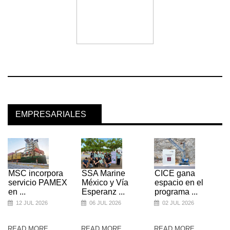
EMPRESARIALES
MSC incorpora
SSA Marine
CICE gana
servicio PAMEX
México y Vía
espacio en el
en ...
Esperanz ...
programa ...
12 JUL 2026
06 JUL 2026
02 JUL 2026
READ MORE
READ MORE
READ MORE