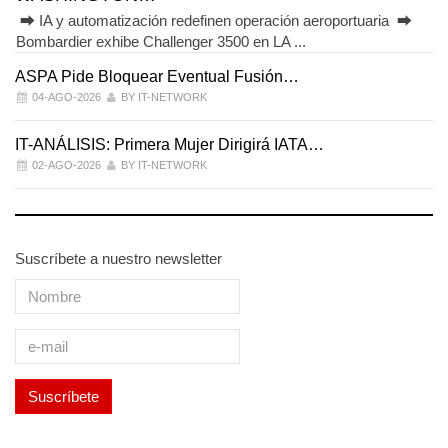
⮕ IA y automatización redefinen operación aeroportuaria ⮕
Bombardier exhibe Challenger 3500 en LA ...
ASPA Pide Bloquear Eventual Fusión…
I
04-AGO-2026
BY IT-NETWORK
IT-ANÁLISIS: Primera Mujer Dirigirá IATA…
IT
02-AGO-2026
BY IT-NETWORK
Suscríbete a nuestro newsletter