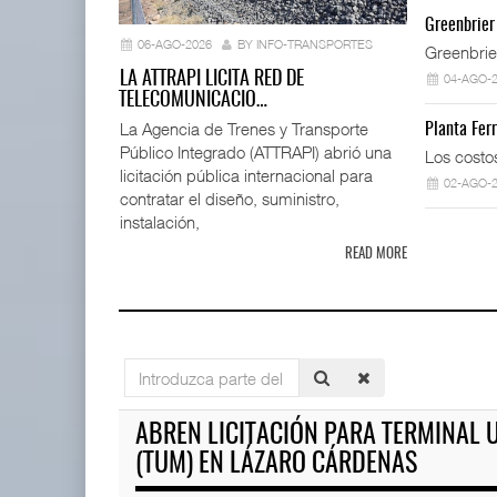
IT-ANÁLISI
Greenbrier
...
06-AGO-2026
BY INFO-TRANSPORTES
Greenbrie
06 AGO 
LA ATTRAPI LICITA RED DE
04-AGO-
TELECOMUNICACIO…
La Agencia de Trenes y Transporte
Planta Fer
Público Integrado (ATTRAPI) abrió una
TMAZ eleva 77% movimiento de
Los costo
carga suelta y s ...
licitación pública internacional para
02-AGO-
05 AGO 2026
contratar el diseño, suministro,
instalación,
READ MORE
La ATTRAPI licita red de tel
06 AGO 2026
IT-ANÁLISIS: Puerto Lázaro C
Introduzca
06 AGO 2026
parte
EE.UU. plantea nuevas
del
ABREN LICITACIÓN PARA TERMINAL 
restricciones para trip ...
título
05 AGO 2026
(TUM) EN LÁZARO CÁRDENAS
IT-ANÁLISIS: Volaris abrirá r
06 AGO 2026