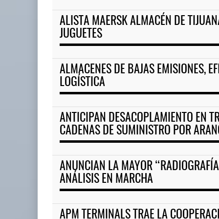
ALISTA MAERSK ALMACÉN DE TIJUAN
ExxonMobil lleva mantenimien
JUGUETES
05 AGO 2026
ALMACENES DE BAJAS EMISIONES, EF
APM Terminals incrementa
LOGÍSTICA
equipamiento para mo ...
05 AGO 2026
ANTICIPAN DESACOPLAMIENTO EN T
CADENAS DE SUMINISTRO POR ARAN
ANUNCIAN LA MAYOR “RADIOGRAFÍA 
ANÁLISIS EN MARCHA
APM TERMINALS TRAE LA COOPERACI