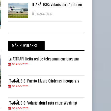
 en
IT-ANÁLISIS: Volaris abrirá ruta en
...
06 AGO 2026
TMAZ eleva 77% movimiento de
TMAZ eleva 77% movimiento de
carga suelta y s ...
carga suelta y s ...
05 AGO 2026
05 AGO 2026
MÁS POPULARES
La ATTRAPI licita red de telecomunicaciones par
La ATTRAPI lic
06 AGO 2026
06 AGO 2026
IT-ANÁLISIS: Puerto Lázaro Cárdenas incorpora s
IT-ANÁLISIS: P
06 AGO 2026
06 AGO 2026
EE.UU. plantea nuevas
EE.UU. plantea nuevas
restricciones para trip ...
restricciones para trip ...
05 AGO 2026
05 AGO 2026
IT-ANÁLISIS: Volaris abrirá ruta entre Washingt
IT-ANÁLISIS: V
06 AGO 2026
06 AGO 2026