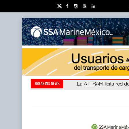
IT-ANÁLISIS: Puerto Láza
La ATTRAPI licita red de
BREAKING NEWS
(ATTRAPI) abrió