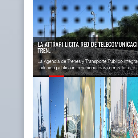
READ MORE
SSA Marin
IT-ANÁLISIS: Puerto Lázaro
Esperanz ..
Cárdenas incorpora ...
06 JUL 
06 AGO 2026
IT-ANÁLISIS: VOLARIS ABRIRÁ RUTA ENTRE
G...
READ MORE
⮕ IA y automatización redefinen operación aero
CICE gana
exhibe Challenger 3500 en LABACE 2026 Volaris a
...
02 JUL 
READ MORE
La ATTRAPI licita red de
SSA Marin
telecomunicaciones p ...
...
06 AGO 2026
29 JUN 
READ MORE