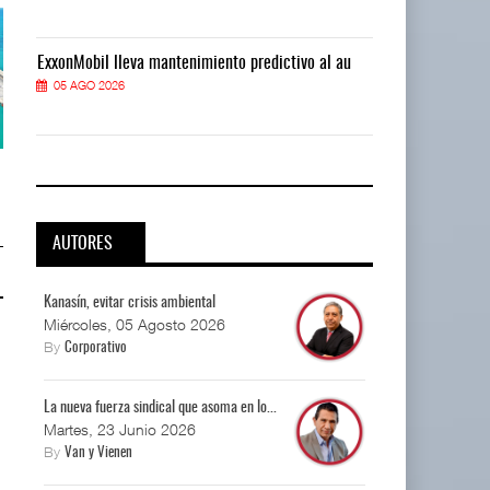
ExxonMobil lleva mantenimiento predictivo al au
ExxonMobil ll
05 AGO 2026
05 AGO 2026
APM Terminals incrementa
APM Terminals incrementa
equipamiento para mo ...
equipamiento para mo ...
05 AGO 2026
05 AGO 2026
AUTORES
Kanasín, evitar crisis ambiental
Miércoles, 05 Agosto 2026
By
Corporativo
La nueva fuerza sindical que asoma en lo...
Martes, 23 Junio 2026
By
Van y Vienen