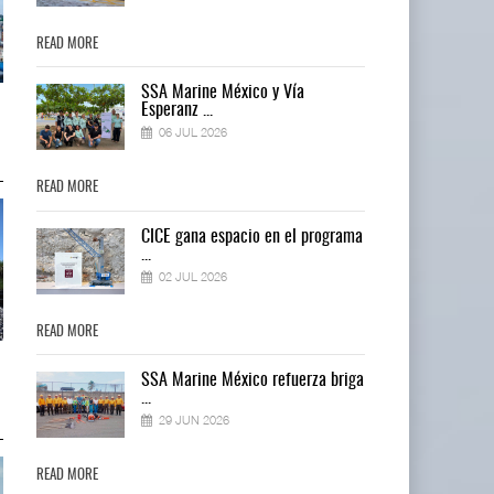
READ MORE
READ MORE
SSA Marine México y Vía
IT-ANÁLISIS: Puerto Lázaro
IT-ANÁLISIS: Puerto Lázaro
Esperanz ...
Cárdenas incorpora ...
Cárdenas incorpora ...
06 JUL 2026
06 AGO 2026
06 AGO 2026
READ MORE
READ MORE
ma
CICE gana espacio en el programa
...
02 JUL 2026
READ MORE
READ MORE
La ATTRAPI licita red de
La ATTRAPI licita red de
ga
SSA Marine México refuerza briga
telecomunicaciones p ...
telecomunicaciones p ...
...
06 AGO 2026
06 AGO 2026
29 JUN 2026
READ MORE
READ MORE