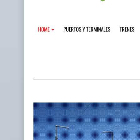
HOME
PUERTOS Y TERMINALES
TRENES
MSC incor
...
12 JUL 