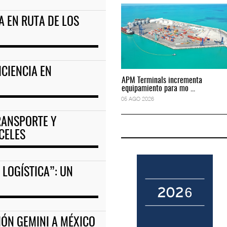
A EN RUTA DE LOS
to predictivo al au
ExxonMobil lleva mantenimiento predictivo al au
05 AGO 2026
ICIENCIA EN
APM Terminals incrementa
APM Terminals incrementa
equipamiento para mo ...
equipamiento para mo ...
05 AGO 2026
05 AGO 2026
RANSPORTE Y
CELES
LOGÍSTICA”: UN
ÓN GEMINI A MÉXICO