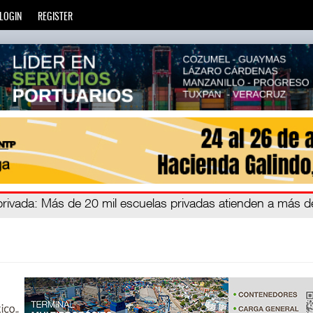
LOGIN
REGISTER
zará
ivada
ázaro C
: Más de 20 mil escuelas privadas atienden a más de 