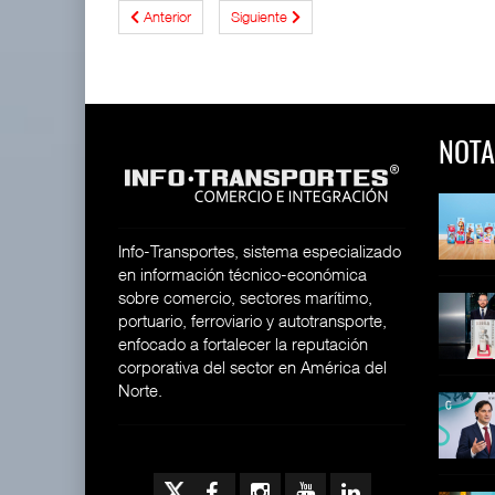
Anterior
Siguiente
NOTA
 y Toy Story
Lala Yomi® y Toy Story
Toyota GR Yaris Aero
impulsa
Performan
26
30 JUL 2026
21 JUL 2026
Info-Transportes, sistema especializado
en información técnico-económica
sobre comercio, sectores marítimo,
equilera presenta
Industria tequilera presenta
MG GO! y MG Cyber
portuario, ferroviario y autotransporte,
l
Concept: Los
26
enfocado a fortalecer la reputación
28 JUL 2026
21 JUL 2026
corporativa del sector en América del
Norte.
ija Bruta
Inversión Fija Bruta
De fabricante de autos a
repunta,
prove
26
21 JUL 2026
21 JUL 2026