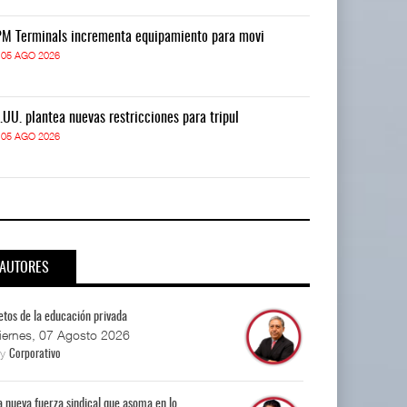
M Terminals incrementa equipamiento para movi
APM Terminals
05 AGO 2026
05 AGO 2026
.UU. plantea nuevas restricciones para tripul
EE.UU. plantea
05 AGO 2026
05 AGO 2026
AUTORES
etos de la educación privada
iernes, 07 Agosto 2026
By
Corporativo
a nueva fuerza sindical que asoma en lo...