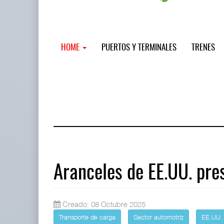
HOME
PUERTOS Y TERMINALES
TRENES
Aranceles de EE.UU. pre
Miguel Ángel Bres encabezará segur
Creado: 08 Octubre 2025
07 AGO 2026
Transporte de carga
Sector automotriz
EE.UU.