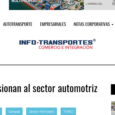
AUTOTRANSPORTE
EMPRESARIALES
NOTAS CORPORATIVAS
sionan al sector automotriz
i ...
Miguel Ángel Bres encabezará seguri ...
07 AGO 2026
Canadá
Sector Ferroviario
T-MEC