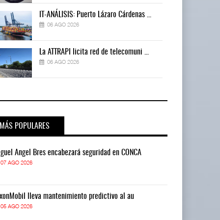
IT-ANÁLISIS: Puerto Lázaro Cárdenas ...
06 AGO 2026
La ATTRAPI licita red de telecomuni ...
06 AGO 2026
MÁS POPULARES
guel Ángel Bres encabezará seguridad en CONCA
Miguel Ángel 
07 AGO 2026
07 AGO 2026
xonMobil lleva mantenimiento predictivo al au
ExxonMobil lle
05 AGO 2026
05 AGO 2026