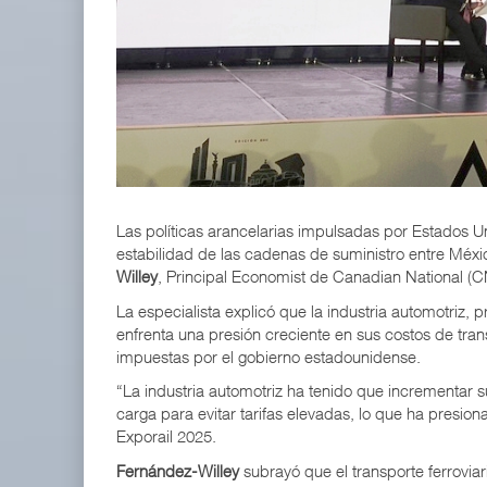
APM Terminals incrementa equipamiento para movi
05 AGO 2026
EE.UU. plantea nuevas restricciones para tripul
05 AGO 2026
Las políticas arancelarias impulsadas por Estados Un
estabilidad de las cadenas de suministro entre Méxic
Willey
, Principal Economist de
Canadian National (C
La especialista explicó que la industria automotriz, 
enfrenta una presión creciente en sus costos de tran
impuestas por el gobierno estadounidense.
“La industria automotriz ha tenido que incrementar 
carga para evitar tarifas elevadas, lo que ha presion
Exporail 2025.
Fernández-Willey
subrayó que el transporte ferroviar