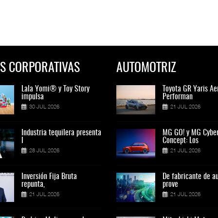
S CORPORATIVAS
AUTOMOTRIZ
Lala Yomi® y Toy Story
Toyota GR Yaris Aero
Lala Yomi® y Toy St
Toyota GR Yaris Ae
impulsa
Performan
impulsa
Performan
30 JUL 2026
21 JUL 2026
30 JUL 2026
21 JUL 2026
Industria tequilera presenta
MG GO! y MG Cyber
Industria tequilera p
MG GO! y MG Cybe
l
Concept: Los
l
Concept: Los
28 JUL 2026
21 JUL 2026
28 JUL 2026
21 JUL 2026
Inversión Fija Bruta
De fabricante de autos a
Inversión Fija Bruta
De fabricante de a
repunta,
prove
repunta,
prove
21 JUL 2026
21 JUL 2026
21 JUL 2026
21 JUL 2026