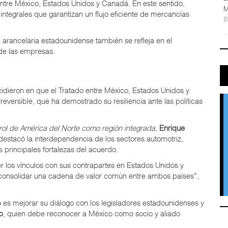
entre México, Estados Unidos y Canadá. En este sentido,
M
integrales que garantizan un flujo eficiente de mercancías
 arancelaria estadounidense también se refleja en el
de las empresas.
cidieron en que el Tratado entre México, Estados Unidos y
eversible, que ha demostrado su resiliencia ante las políticas
l rol de América del Norte como región integrada
,
Enrique
destacó la interdependencia de los sectores automotriz,
s principales fortalezas del acuerdo.
r los vínculos con sus contrapartes en Estados Unidos y
 consolidar una cadena de valor común entre ambos países”,
es mejorar su diálogo con los legisladores estadounidenses y
p
, quien debe reconocer a México como socio y aliado