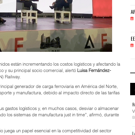
APM Terminals incrementa equipamiento para movi
AP
05 AGO 2026
EE.UU. plantea nuevas restricciones para tripul
EE
05 AGO 2026
idos están incrementando los costos logísticos y afectando la
o y su principal socio comercial, alertó
Luisa Fernández-
N) Railway.
principal generador de carga ferroviaria en América del Norte,
sporte y manufactura, debido al impacto directo de las tarifas
R
sus gastos logísticos y, en muchos casos, desviar o almacenar
V
ado los sistemas de manufactura just in time”, afirmó, durante
io juega un papel esencial en la competitividad del sector
L