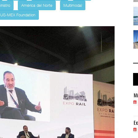
nistro
América del Norte
Multimodal
 ...
IT-ANÁLISIS: Puerto Lázaro Cárdenas ...
US-MEX Foundation
06 AGO 2026
 ...
La ATTRAPI licita red de telecomuni ...
06 AGO 2026
Miguel Ángel Bres encabezará seguridad en CONCA
Mi
07 AGO 2026
ExxonMobil lleva mantenimiento predictivo al au
Ex
05 AGO 2026