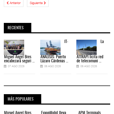
Anterior
Siguiente
RECIENTES
IT-
La
Miguel Ángel Bres
ANÁLISIS: Puerto
ATTRAPI licita red
encabezará seguri ...
Lázaro Cárdenas ...
de telecomuni ...
07 AGO 2026
06 AGO 2026
06 AGO 2026
MÁS POPULARES
Miguel Ángel Bres
ExxonMobil lleva
APM Terminals