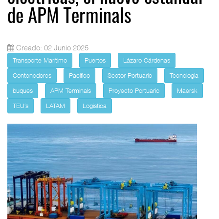
de APM Terminals
Creado: 02 Junio 2025
Transporte Marítimo
Puertos
Lázaro Cárdenas
Contenedores
Pacífico
Sector Portuario
Tecnologia
buques
APM Terminals
Proyecto Portuario
Maersk
TEU´s
LATAM
Logistica