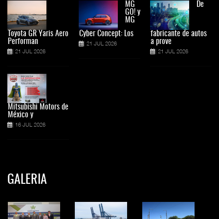
MG
De
GO! y
MG
Toyota GR Yaris Aero
Cyber Concept: Los
fabricante de autos
Performan
a prove
21 JUL 2026
21 JUL 2026
21 JUL 2026
Mitsubishi Motors de
México y
16 JUL 2026
GALERIA