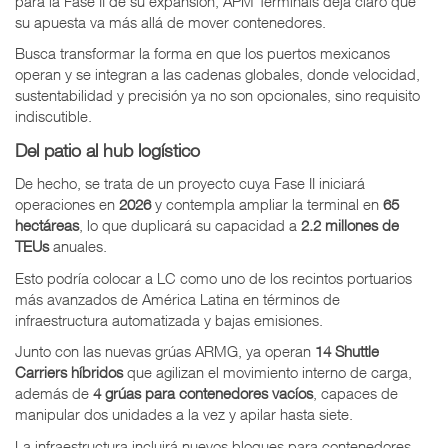
para la Fase II de su expansión, APM Terminals deja claro que
su apuesta va más allá de mover contenedores.
Busca transformar la forma en que los puertos mexicanos
operan y se integran a las cadenas globales, donde velocidad,
sustentabilidad y precisión ya no son opcionales, sino requisito
indiscutible.
Del patio al hub logístico
De hecho, se trata de un proyecto cuya Fase II iniciará
operaciones en
2026
y contempla ampliar la terminal en
65
hectáreas
, lo que duplicará su capacidad a
2.2 millones de
TEUs
anuales.
Esto podría colocar a
LC como uno de los recintos portuarios
más avanzados de América Latina en términos de
infraestructura automatizada y bajas emisiones.
Junto con las nuevas grúas ARMG, ya operan
14 Shuttle
Carriers
híbridos
que agilizan el movimiento interno de carga,
además de
4 grúas para contenedores vacíos
, capaces de
manipular dos unidades a la vez y apilar hasta siete.
La infraestructura incluirá nuevos bloques para contenedores