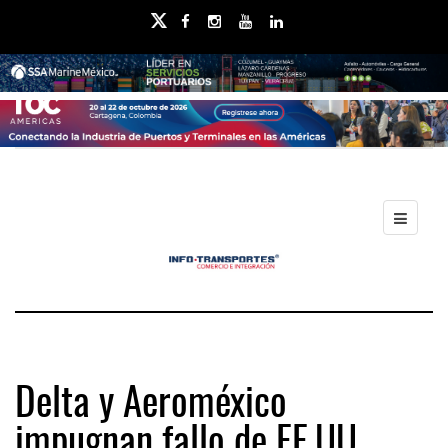
Delta y Aeroméxico
impugnan fallo de EE.UU.