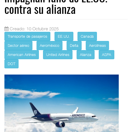
contra su alianza
Creado: 10 Octubre 2025
Transporte de pasajeros
EE.UU.
Canadá
Sector aéreo
Aeroméxico
Delta
Aerolíneas
American Airlines
United Airlines
Alianza
ASPA
DOT