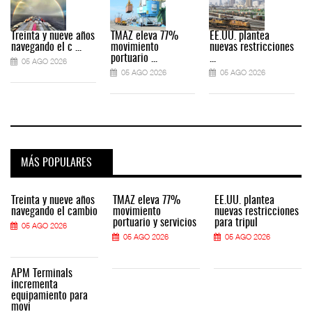
Treinta y nueve años
TMAZ eleva 77%
EE.UU. plantea
navegando el c ...
movimiento
nuevas restricciones
portuario ...
...
05 AGO 2026
05 AGO 2026
05 AGO 2026
MÁS POPULARES
Treinta y nueve años
TMAZ eleva 77%
EE.UU. plantea
navegando el cambio
movimiento
nuevas restricciones
portuario y servicios
para tripul
05 AGO 2026
05 AGO 2026
05 AGO 2026
APM Terminals
incrementa
equipamiento para
movi