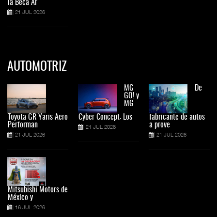
la Beca Ar
21 JUL 2026
AUTOMOTRIZ
MG
De
GO! y
MG
Toyota GR Yaris Aero
Cyber Concept: Los
fabricante de autos
Performan
a prove
21 JUL 2026
21 JUL 2026
21 JUL 2026
Mitsubishi Motors de
México y
16 JUL 2026