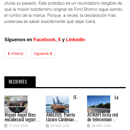
olvida su pasado. Este prototipo es un recordatorio tangible de
que la misión todoterreno original de Ford Bronco sigue siendo
el rumbo de la marca. Porque, a veces, la declaración más
poderosa es saber exactamente qué dejar fuera.
Síguenos en
Facebook
,
X
y
LinkedIn
Anterior
Siguiente
RECIENTES
IT-
La
Miguel Ángel Bres
ANÁLISIS: Puerto
ATTRAPI licita red
encabezará seguri ...
Lázaro Cárdenas ...
de telecomuni ...
07 AGO 2026
06 AGO 2026
06 AGO 2026