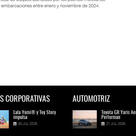
7 embarcaciones entre enero y noviembre de 2024.
S CORPORATIVAS
AUTOMOTRIZ
Lala Yomi® y Toy Story
Toyota GR Yaris Aero
Lala Yomi® y Toy St
Toyota GR Yaris Ae
impulsa
Performan
impulsa
Performan
30 JUL 2026
21 JUL 2026
30 JUL 2026
21 JUL 2026