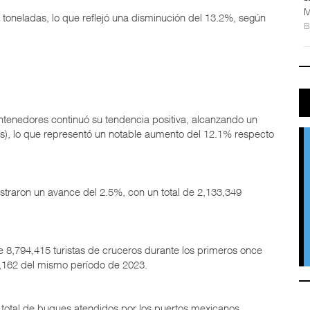
M
 toneladas, lo que reflejó una disminución del 13.2%, según
tenedores continuó su tendencia positiva, alcanzando un
es), lo que representó un notable aumento del 12.1% respecto
gistraron un avance del 2.5%, con un total de 2,133,349
de 8,794,415 turistas de cruceros durante los primeros once
3,162 del mismo período de 2023.
 total de buques atendidos por los puertos mexicanos