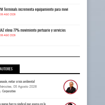
M Terminals incrementa equipamiento para movi
APM Terminals
05 AGO 2026
05 AGO 2026
AZ eleva 77% movimiento portuario y servicios
TMAZ eleva 77
05 AGO 2026
05 AGO 2026
AUTORES
anasín, evitar crisis ambiental
iércoles, 05 Agosto 2026
By
Corporativo
a nueva fuerza sindical que asoma en lo...