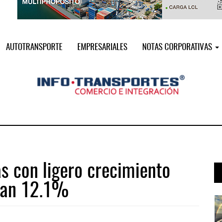
AUTOTRANSPORTE
EMPRESARIALES
NOTAS CORPORATIVAS
s con ligero crecimiento
zan 12.1%
a ...
AMANAC, treinta y nueve años navega ...
05 AGO 2026