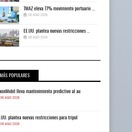
TMAZ eleva 77% movimiento portuario ...
05 AGO 2026
EE.UU. plantea nuevas restricciones ...
05 AGO 2026
MÁS POPULARES
xonMobil lleva mantenimiento predictivo al au
ExxonMobil lle
05 AGO 2026
05 AGO 2026
.UU. plantea nuevas restricciones para tripul
EE.UU. plantea
05 AGO 2026
05 AGO 2026