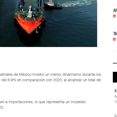
APM Terminals incrementa equipamiento para movi
AP
05 AGO 2026
TMAZ eleva 77% movimiento portuario y servicios
TM
05 AGO 2026
ustriales de México mostró un menor dinamismo durante los
 del 6.9% en comparación con 2023, al alcanzar un total de
K
M
en a importaciones, lo que representa un modesto
23.
L