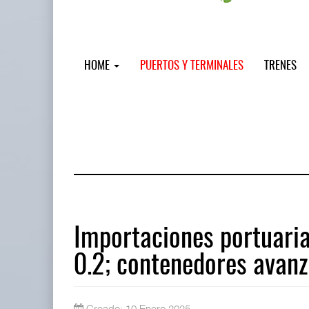
HOME
PUERTOS Y TERMINALES
TRENES
Importaciones portuaria
0.2; contenedores avan
AMANAC, treinta y nueve años naveg
05 AGO 2026
Creado: 10 Enero 2025