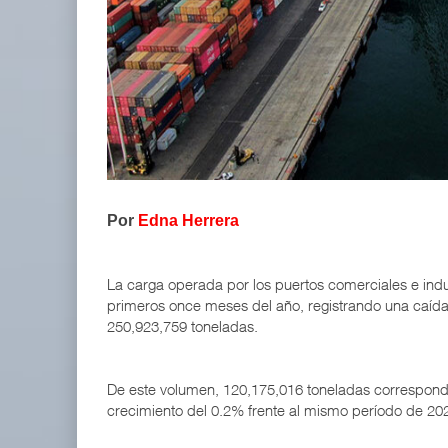
APM Terminals incrementa equipamiento para movi
05 AGO 2026
TMAZ eleva 77% movimiento portuario y servicios
05 AGO 2026
Por
Edna Herrera
La carga operada por los puertos comerciales e ind
primeros once meses del año, registrando una caída
250,923,759 toneladas.
De este volumen, 120,175,016 toneladas correspond
crecimiento del 0.2% frente al mismo período de 20