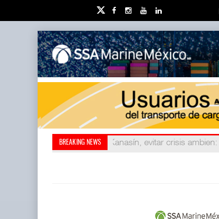
Kanasín, evitar crisis ambien
AMANAC, treinta y nueve 
BREAKING NEWS
ha redefini