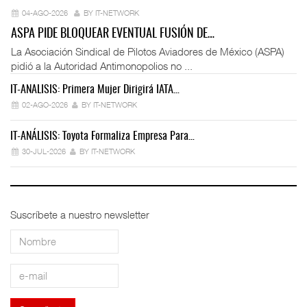
04-AGO-2026
BY IT-NETWORK
ASPA PIDE BLOQUEAR EVENTUAL FUSIÓN DE…
La Asociación Sindical de Pilotos Aviadores de México (ASPA)
pidió a la Autoridad Antimonopolios no ...
IT-ANÁLISIS: Primera Mujer Dirigirá IATA…
IT
02-AGO-2026
BY IT-NETWORK
IT-ANÁLISIS: Toyota Formaliza Empresa Para…
IT
30-JUL-2026
BY IT-NETWORK
Suscríbete a nuestro newsletter