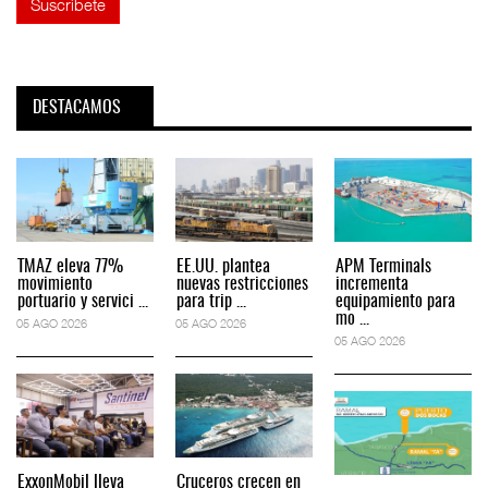
DESTACAMOS
TMAZ eleva 77%
EE.UU. plantea
APM Terminals
movimiento
nuevas restricciones
incrementa
portuario y servici ...
para trip ...
equipamiento para
mo ...
05 AGO 2026
05 AGO 2026
05 AGO 2026
ExxonMobil lleva
Cruceros crecen en