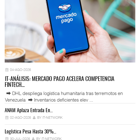
04-AGO-2026
IT-ANÁLISIS: MERCADO PAGO ACELERA COMPETENCIA
FINTECH…
⮕ DHL despliega logística humanitaria tras terremotos en
Venezuela ⮕ Inventarios deficientes elev ...
ANAM Aplaza Entrada En…
IT
02-AGO-2026
BY IT-NETWORK
Logística Pesa Hasta 30%…
Ex
30-JUL-2026
BY IT-NETWORK