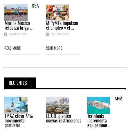
SSA
Marine México
MiPyMEs impulsan
refuerza briga ...
el empleo y el ...
29 JUN 2026
26 JUN 2026
READ MORE
READ MORE
RECIENTES
APM
TMAZ eleva 77%
EE.UU. plantea
Terminals
movimiento
nuevas restricciones
incrementa
portuario ...
...
equipamien ...