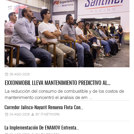
05-AGO-2026
EXXONMOBIL LLEVA MANTENIMIENTO PREDICTIVO AL…
La reducción del consumo de combustible y de los costos de
mantenimiento concentró el análisis de em ...
Corredor Jalisco-Nayarit Renueva Flota Con…
Tr
04-AGO-2026
BY IT-NETWORK
La Implementación De ENAMOV Enfrenta…
Dé