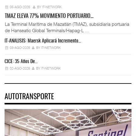
05-AGO-2026
BY IT-NETWORK
TMAZ ELEVA 77% MOVIMIENTO PORTUARIO…
La Terminal Marítima de Mazatlán (TMAZ), subsidiaria portuaria
de Hanseatic Global Terminals/Hapag-L ...
IT-ANÁLISIS: Maersk Aplicará Incremento…
03-AGO-2026
BY IT-NETWORK
CICE: 35 Años De…
02-AGO-2026
BY IT-NETWORK
AUTOTRANSPORTE