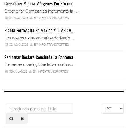
Greenbrier Mejora Márgenes Por Eficien…
Greenbrier Companies incrementó la …
04-AGO-2026
BY INFO-TRANSPORTES
Planta Ferroviaria En México Y T-MEC A…
Los costos extraordinarios derivado…
02-AGO-2026
BY INFO-TRANSPORTES
Semarnat Declara Concluida La Contenci…
Ferromex concluyó las labores de co…
30-JUL-2026
BY INFO-TRANSPORTES
Introduzca
Cantidad
parte
a
del
mostrar
título