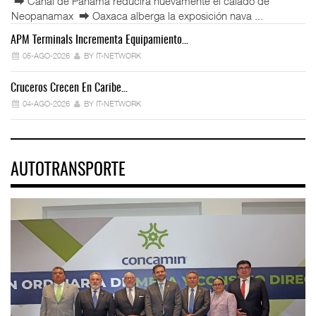
⮕ Canal de Panamá reducirá nuevamente el calado de
Neopanamax ⮕ Oaxaca alberga la exposición nava ...
APM Terminals Incrementa Equipamiento…
05-AGO-2026
BY IT-NETWORK
Cruceros Crecen En Caribe…
04-AGO-2026
BY IT-NETWORK
AUTOTRANSPORTE