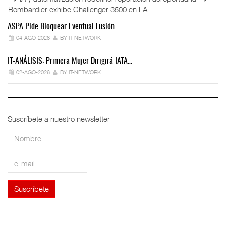
Bombardier exhibe Challenger 3500 en LA ...
ASPA Pide Bloquear Eventual Fusión…
IT
04-AGO-2026
BY IT-NETWORK
IT-ANÁLISIS: Primera Mujer Dirigirá IATA…
IT
02-AGO-2026
BY IT-NETWORK
Suscríbete a nuestro newsletter