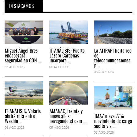
DESTACAMOS
Miguel Ángel Bres
IT-ANÁLISIS: Puerto
La ATTRAPI licita red
encabezará
Lázaro Cárdenas
de
seguridad en CON ...
incorpora ...
telecomunicaciones
p ...
07 AGO 2026
06 AGO 2026
06 AGO 2026
IT-ANÁLISIS: Volaris
AMANAC, treinta y
abrirá ruta entre
nueve años
TMAZ eleva 77%
Washin ...
navegando el cam ...
movimiento de carga
suelta y s ...
06 AGO 2026
05 AGO 2026
05 AGO 2026