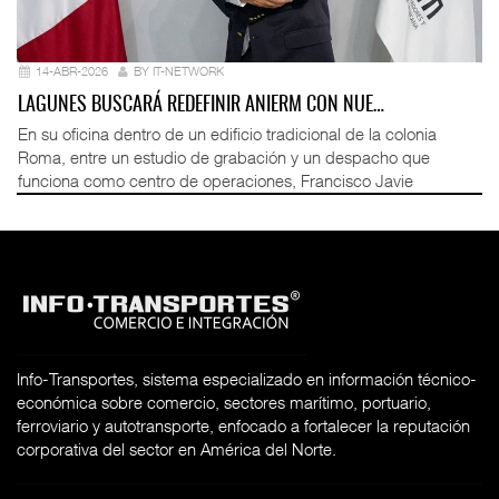
14-ABR-2026
BY IT-NETWORK
LAGUNES BUSCARÁ REDEFINIR ANIERM CON NUE…
En su oficina dentro de un edificio tradicional de la colonia
Roma, entre un estudio de grabación y un despacho que
funciona como centro de operaciones, Francisco Javie
Info-Transportes, sistema especializado en información técnico-
económica sobre comercio, sectores marítimo, portuario,
ferroviario y autotransporte, enfocado a fortalecer la reputación
corporativa del sector en América del Norte.