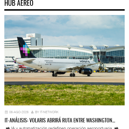
HUB AÉREO
06-AGO-2026
BY IT-NETWORK
IT-ANÁLISIS: VOLARIS ABRIRÁ RUTA ENTRE WASHINGTON…
⮕ IA y automatización redefinen operación aeroportuaria ⮕