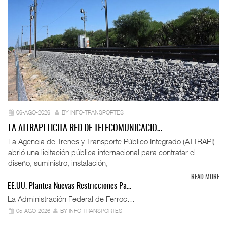
06-AGO-2026
BY INFO-TRANSPORTES
LA ATTRAPI LICITA RED DE TELECOMUNICACIO…
La Agencia de Trenes y Transporte Público Integrado (ATTRAPI)
abrió una licitación pública internacional para contratar el
diseño, suministro, instalación,
READ MORE
EE.UU. Plantea Nuevas Restricciones Pa…
La Administración Federal de Ferroc…
05-AGO-2026
BY INFO-TRANSPORTES