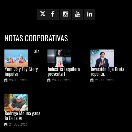
NOTAS CORPORATIVAS
Lala
Yomi® y Toy Story
Industria tequilera
Inversión Fija Bruta
impulsa
presenta l
repunta,
30 JUL 2026
28 JUL 2026
21 JUL 2026
Rodrigo Molina gana
la Beca Ar
21 JUL 2026