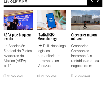
LA SEMANA
Miguel Ángel Bres
IT-ANÁLISIS: Puerto
La ATTRAPI licita
encabez ...
Lázar ...
red de ...
La Confederación
⮕ Canal de
La Agencia de
de Cámaras
Panamá reducirá
Trenes y
Industriales
nuevamente el
Transporte Público
(CONCAMIN)
calado de
Integrado
designó a Migu
Neopanamax ⮕
(ATTRAPI) abri
07 AGO 2026
06 AGO 2026
06 AGO 2026