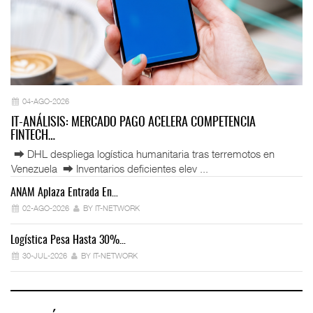
04-AGO-2026
IT-ANÁLISIS: MERCADO PAGO ACELERA COMPETENCIA
FINTECH…
⮕ DHL despliega logística humanitaria tras terremotos en
Venezuela ⮕ Inventarios deficientes elev ...
ANAM Aplaza Entrada En…
IT
02-AGO-2026
BY IT-NETWORK
Logística Pesa Hasta 30%…
Ex
30-JUL-2026
BY IT-NETWORK