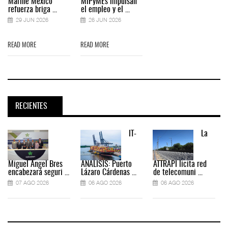
Marine México
MiPyMEs impulsan
refuerza briga ...
el empleo y el ...
29 JUN 2026
26 JUN 2026
READ MORE
READ MORE
RECIENTES
IT-
La
Miguel Ángel Bres
ANÁLISIS: Puerto
ATTRAPI licita red
encabezará seguri ...
Lázaro Cárdenas ...
de telecomuni ...
07 AGO 2026
06 AGO 2026
06 AGO 2026