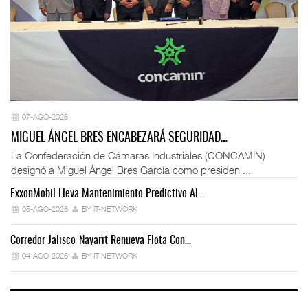
07-AGO-2026
MIGUEL ÁNGEL BRES ENCABEZARÁ SEGURIDAD…
La Confederación de Cámaras Industriales (CONCAMIN)
designó a Miguel Ángel Bres García como presiden ...
ExxonMobil Lleva Mantenimiento Predictivo Al…
La
05-AGO-2026
BY IT-NETWORK
Corredor Jalisco-Nayarit Renueva Flota Con…
Tr
04-AGO-2026
BY IT-NETWORK