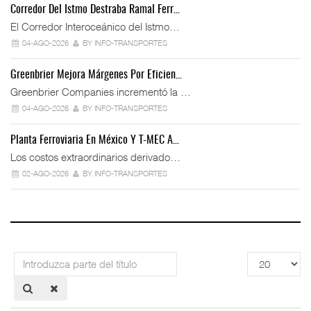
Corredor Del Istmo Destraba Ramal Ferr…
El Corredor Interoceánico del Istmo…
04-AGO-2026
BY INFO-TRANSPORTES
Greenbrier Mejora Márgenes Por Eficien…
Greenbrier Companies incrementó la …
04-AGO-2026
BY INFO-TRANSPORTES
Planta Ferroviaria En México Y T-MEC A…
Los costos extraordinarios derivado…
02-AGO-2026
BY INFO-TRANSPORTES
Introduzca
Cantidad
parte
a
del
mostrar
título