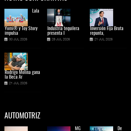
Lala
Yomi® y Toy Story
Industria tequilera
Inversión Fija Bruta
impulsa
presenta l
repunta,
30 JUL 2026
28 JUL 2026
21 JUL 2026
Rodrigo Molina gana
la Beca Ar
21 JUL 2026
AUTOMOTRIZ
MG
De