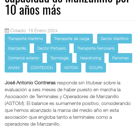
10 años más
Creado: 15 Enero 2024
Transporte Marítimo
Transporte de carga
Sector Marítimo
Manzanillo
Sector Portuario
Transporte Ferroviario
Comercio exterior
Tecnologia
Nearshoring
Ferromex
ANAM
CONTECON
ASTOM
OCUPA
José Antonio Contreras
responde sin titubear sobre la
evaluación a seis meses de haber puesto en marcha la
Asociación de Terminales y Operadores de Manzanillo
(ASTOM): El balance es sumamente positivo, considerando
que hemos alcanzado la marca del medio año en esta
asociación que engloba tanto a terminales como a
operadores de Manzanillo.