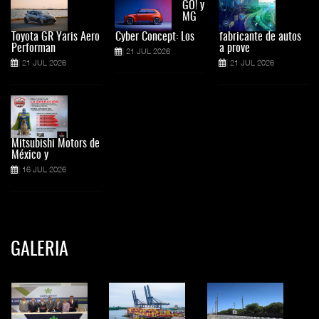
GO! y
MG
Toyota GR Yaris Aero
Cyber Concept: Los
fabricante de autos
Performan
a prove
21 JUL 2026
21 JUL 2026
21 JUL 2026
Mitsubishi Motors de
México y
16 JUL 2026
GALERIA