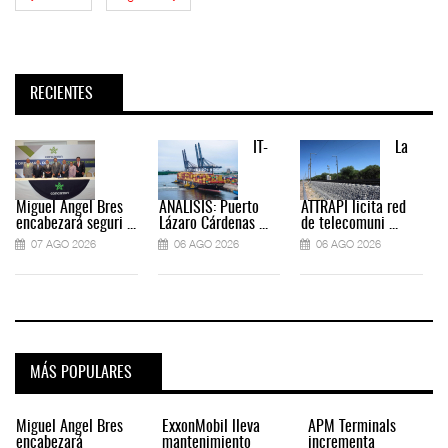
RECIENTES
IT-
La
Miguel Ángel Bres
ANÁLISIS: Puerto
ATTRAPI licita red
encabezará seguri ...
Lázaro Cárdenas ...
de telecomuni ...
07 AGO 2026
06 AGO 2026
06 AGO 2026
MÁS POPULARES
Miguel Ángel Bres
ExxonMobil lleva
APM Terminals
encabezará
mantenimiento
incrementa