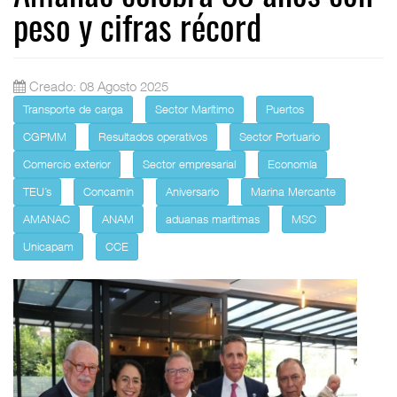
peso y cifras récord
Creado: 08 Agosto 2025
Transporte de carga
Sector Marítimo
Puertos
CGPMM
Resultados operativos
Sector Portuario
Comercio exterior
Sector empresarial
Economía
TEU´s
Concamin
Aniversario
Marina Mercante
AMANAC
ANAM
aduanas marítimas
MSC
Unicapam
CCE