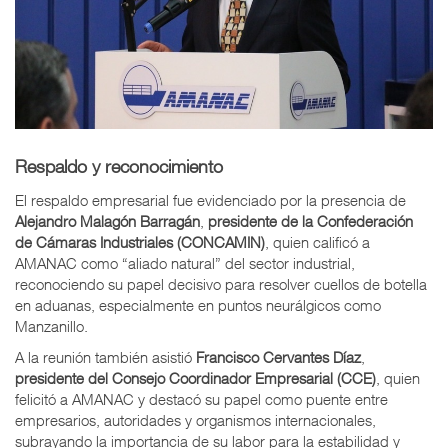
Respaldo y reconocimiento
El respaldo empresarial fue evidenciado por la presencia de
Alejandro Malagón Barragán
,
presidente de la Confederación
de Cámaras Industriales (CONCAMIN)
, quien calificó a
AMANAC como “aliado natural” del sector industrial,
reconociendo su papel decisivo para resolver cuellos de botella
en aduanas, especialmente en puntos neurálgicos como
Manzanillo.
A la reunión también asistió
Francisco Cervantes Díaz
,
presidente del Consejo Coordinador Empresarial (CCE)
, quien
felicitó a AMANAC y destacó su papel como puente entre
empresarios, autoridades y organismos internacionales,
subrayando la importancia de su labor para la estabilidad y