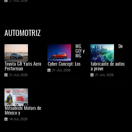
21 JUL 2026
AUTOMOTRIZ
MG
De
GO! y
MG
Toyota GR Yaris Aero
Cyber Concept: Los
fabricante de autos
Performan
a prove
21 JUL 2026
21 JUL 2026
21 JUL 2026
Mitsubishi Motors de
México y
16 JUL 2026