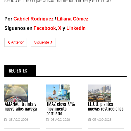
siendo el timón que busca mantenerla firme y en rumbo.
Por
Gabriel Rodríguez
/
Liliana Gómez
Síguenos en
Facebook
,
X
y
LinkedIn
Anterior
Siguiente
RECIENTES
AMANAC, treinta y
TMAZ eleva 77%
EE.UU. plantea
nueve años navega
movimiento
nuevas restricciones
...
portuario ...
...
.
05 AGO 2026
05 AGO 2026
05 AGO 2026