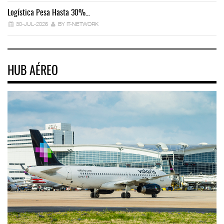
Logística Pesa Hasta 30%…
Ex
30-JUL-2026
BY IT-NETWORK
HUB AÉREO