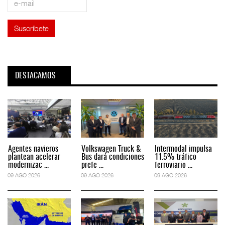
DESTACAMOS
Agentes navieros
Volkswagen Truck &
Intermodal impulsa
plantean acelerar
Bus dará condiciones
11.5% tráfico
modernizac ...
prefe ...
ferroviario ...
09 AGO 2026
09 AGO 2026
09 AGO 2026