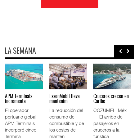
LA SEMANA
Agentes navieros
Volkswagen Truck &
Intermodal impulsa
plantean ...
Bus da ...
11.5% ...
La Asociación
Volkswagen Truck
El tráfico
Mexicana de
& Bus México
ferroviario
Agentes Navieros
(VWTBM) acordó
mexicano creció
(AMANAC) llamó a
con la Cámara
11.5% interanual
fortal
Nac
durante la