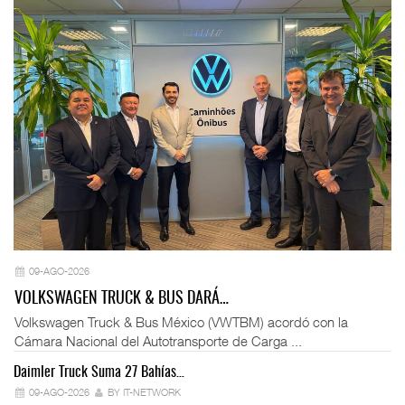
09-AGO-2026
VOLKSWAGEN TRUCK & BUS DARÁ…
Volkswagen Truck & Bus México (VWTBM) acordó con la
Cámara Nacional del Autotransporte de Carga ...
Daimler Truck Suma 27 Bahías…
Ex
09-AGO-2026
BY IT-NETWORK