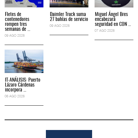
Fletes de
Daimler Truck suma
Miguel Ángel Bres
contenedores
27 bahías de servicio
encabezará
rompen tres
seguridad en CON ...
09 AGO 2026
semanas de ...
07 AGO 2026
09 AGO 2026
IT-ANÁLISIS: Puerto
Lázaro Cárdenas
incorpora ...
06 AGO 2026