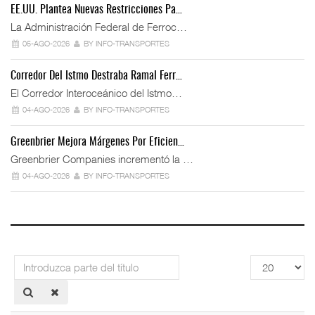
EE.UU. Plantea Nuevas Restricciones Pa…
La Administración Federal de Ferroc…
05-AGO-2026
BY INFO-TRANSPORTES
Corredor Del Istmo Destraba Ramal Ferr…
El Corredor Interoceánico del Istmo…
04-AGO-2026
BY INFO-TRANSPORTES
Greenbrier Mejora Márgenes Por Eficien…
Greenbrier Companies incrementó la …
04-AGO-2026
BY INFO-TRANSPORTES
Introduzca
Cantidad
parte
a
del
mostrar
título