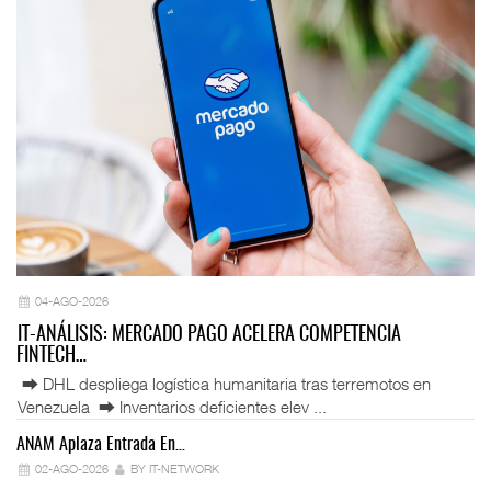
04-AGO-2026
IT-ANÁLISIS: MERCADO PAGO ACELERA COMPETENCIA
FINTECH…
⮕ DHL despliega logística humanitaria tras terremotos en
Venezuela ⮕ Inventarios deficientes elev ...
ANAM Aplaza Entrada En…
IT
02-AGO-2026
BY IT-NETWORK