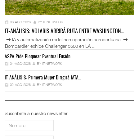
06-AGO-2026
BY IT-NETWORK
IT-ANÁLISIS: VOLARIS ABRIRÁ RUTA ENTRE WASHINGTON…
⮕ IA y automatización redefinen operación aeroportuaria ⮕
Bombardier exhibe Challenger 3500 en LA ...
ASPA Pide Bloquear Eventual Fusión…
IT
04-AGO-2026
BY IT-NETWORK
IT-ANÁLISIS: Primera Mujer Dirigirá IATA…
IT
02-AGO-2026
BY IT-NETWORK
Suscríbete a nuestro newsletter