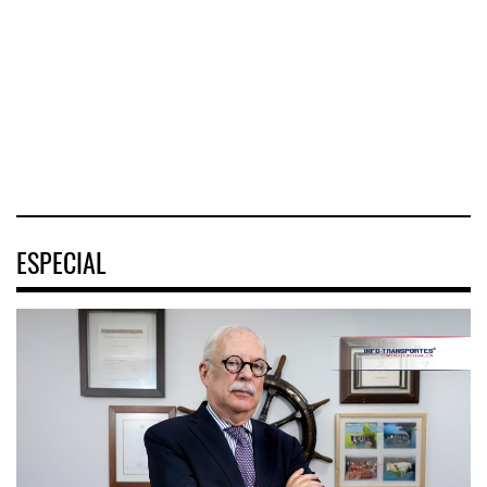
marítimo mundial
Mazatlán (TMAZ),
Federal de
también ha
subsidiaria
Ferrocarriles de
redefin
portuaria de
los Estados
Unidos (
05 AGO 2026
05 AGO 2026
05 AGO 2026
ESPECIAL