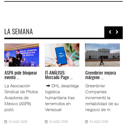
LA SEMANA
Miguel Ángel Bres
IT-ANÁLISIS: Puerto
La ATTRAPI licita
encabez ...
Lázar ...
red de ...
La Confederación
⮕ Canal de
La Agencia de
de Cámaras
Panamá reducirá
Trenes y
Industriales
nuevamente el
Transporte Público
(CONCAMIN)
calado de
Integrado
designó a Migu
Neopanamax ⮕
(ATTRAPI) abri
07 AGO 2026
06 AGO 2026
06 AGO 2026