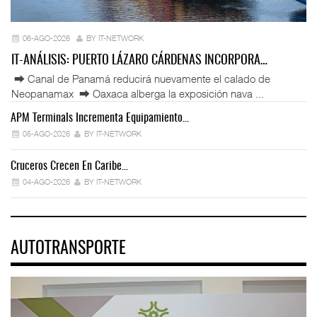
06-AGO-2026
BY IT-NETWORK
IT-ANÁLISIS: PUERTO LÁZARO CÁRDENAS INCORPORA…
⮕ Canal de Panamá reducirá nuevamente el calado de
Neopanamax ⮕ Oaxaca alberga la exposición nava ...
APM Terminals Incrementa Equipamiento…
05-AGO-2026
BY IT-NETWORK
Cruceros Crecen En Caribe…
04-AGO-2026
BY IT-NETWORK
AUTOTRANSPORTE