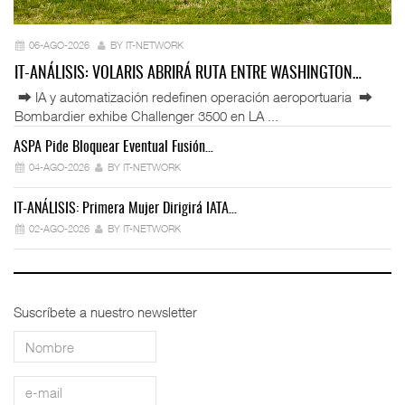
06-AGO-2026
BY IT-NETWORK
IT-ANÁLISIS: VOLARIS ABRIRÁ RUTA ENTRE WASHINGTON…
⮕ IA y automatización redefinen operación aeroportuaria ⮕
Bombardier exhibe Challenger 3500 en LA ...
ASPA Pide Bloquear Eventual Fusión…
IT
04-AGO-2026
BY IT-NETWORK
IT-ANÁLISIS: Primera Mujer Dirigirá IATA…
IT
02-AGO-2026
BY IT-NETWORK
Suscríbete a nuestro newsletter