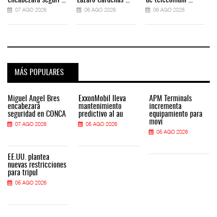
encabezará seguri ...
Lázaro Cárdenas ...
de telecomuni ...
07 AGO 2026
06 AGO 2026
06 AGO 2026
MÁS POPULARES
Miguel Ángel Bres
ExxonMobil lleva
APM Terminals
encabezará
mantenimiento
incrementa
seguridad en CONCA
predictivo al au
equipamiento para
movi
07 AGO 2026
05 AGO 2026
05 AGO 2026
EE.UU. plantea
nuevas restricciones
para tripul
05 AGO 2026