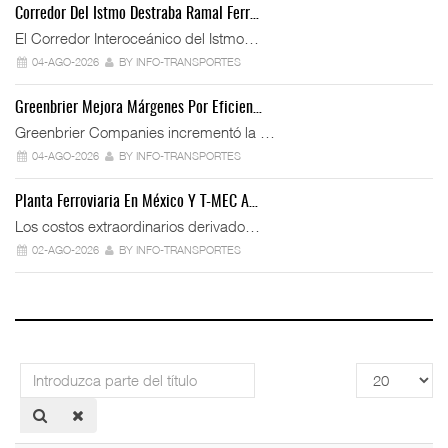
Corredor Del Istmo Destraba Ramal Ferr…
El Corredor Interoceánico del Istmo…
04-AGO-2026
BY INFO-TRANSPORTES
Greenbrier Mejora Márgenes Por Eficien…
Greenbrier Companies incrementó la …
04-AGO-2026
BY INFO-TRANSPORTES
Planta Ferroviaria En México Y T-MEC A…
Los costos extraordinarios derivado…
02-AGO-2026
BY INFO-TRANSPORTES
Introduzca
Cantidad
parte
a
del
mostrar
título