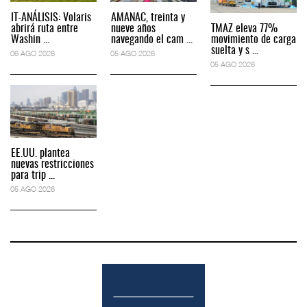
IT-ANÁLISIS: Volaris
AMANAC, treinta y
abrirá ruta entre
nueve años
TMAZ eleva 77%
Washin ...
navegando el cam ...
movimiento de carga
suelta y s ...
06 AGO 2026
05 AGO 2026
05 AGO 2026
EE.UU. plantea
nuevas restricciones
para trip ...
05 AGO 2026