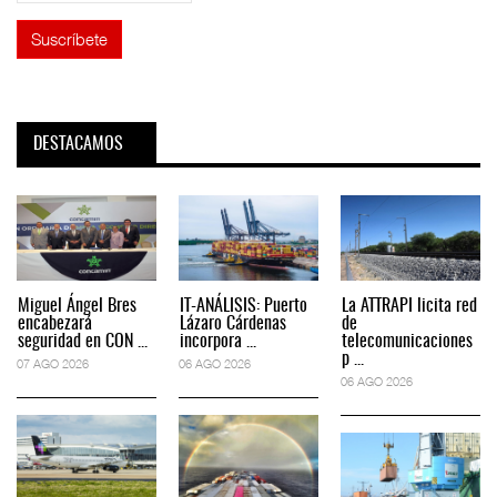
DESTACAMOS
Miguel Ángel Bres
IT-ANÁLISIS: Puerto
La ATTRAPI licita red
encabezará
Lázaro Cárdenas
de
seguridad en CON ...
incorpora ...
telecomunicaciones
p ...
07 AGO 2026
06 AGO 2026
06 AGO 2026