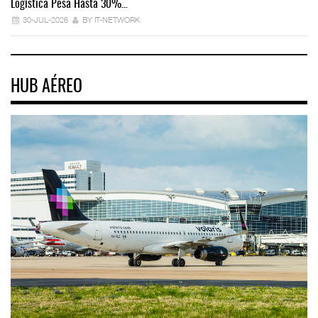
Logística Pesa Hasta 30%…
Ex
30-JUL-2026
BY IT-NETWORK
HUB AÉREO