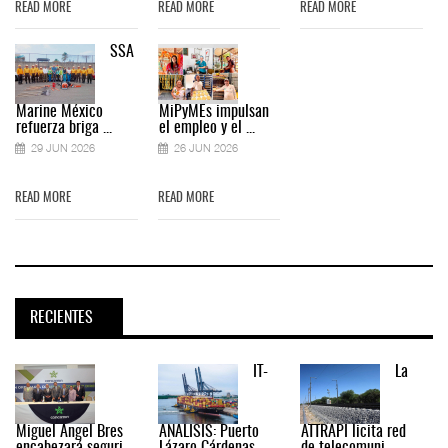
READ MORE
READ MORE
READ MORE
SSA
Marine México
MiPyMEs impulsan
refuerza briga ...
el empleo y el ...
29 JUN 2026
26 JUN 2026
READ MORE
READ MORE
RECIENTES
IT-
La
Miguel Ángel Bres
ANÁLISIS: Puerto
ATTRAPI licita red