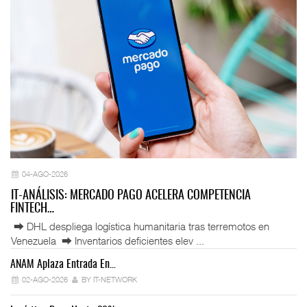
04-AGO-2026
IT-ANÁLISIS: MERCADO PAGO ACELERA COMPETENCIA
FINTECH…
⮕ DHL despliega logística humanitaria tras terremotos en
Venezuela ⮕ Inventarios deficientes elev ...
ANAM Aplaza Entrada En…
IT
02-AGO-2026
BY IT-NETWORK