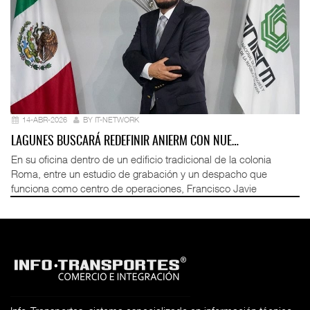
14-ABR-2026
BY IT-NETWORK
LAGUNES BUSCARÁ REDEFINIR ANIERM CON NUE…
En su oficina dentro de un edificio tradicional de la colonia
Roma, entre un estudio de grabación y un despacho que
funciona como centro de operaciones, Francisco Javie