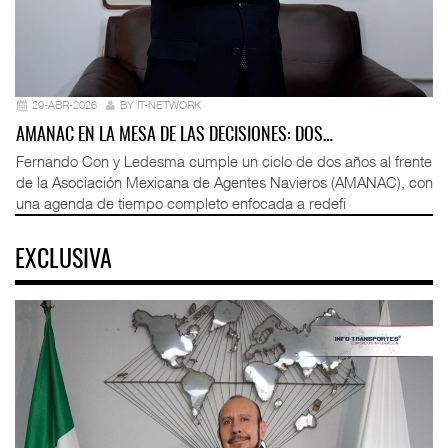
29-ABR-2026
BY IT-NETWORK
AMANAC EN LA MESA DE LAS DECISIONES: DOS…
Fernando Con y Ledesma cumple un ciclo de dos años al frente
de la Asociación Mexicana de Agentes Navieros (AMANAC), con
una agenda de tiempo completo enfocada a redefi
EXCLUSIVA