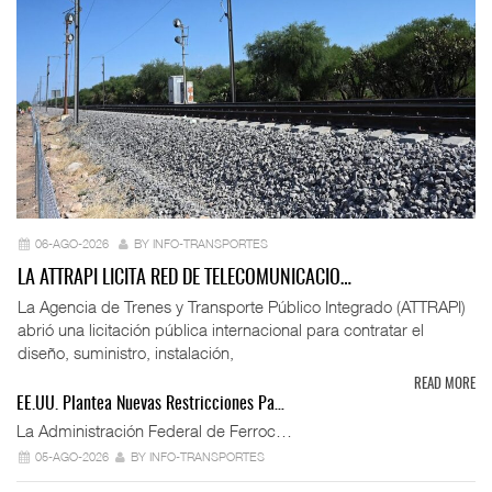
06-AGO-2026
BY INFO-TRANSPORTES
LA ATTRAPI LICITA RED DE TELECOMUNICACIO…
La Agencia de Trenes y Transporte Público Integrado (ATTRAPI)
abrió una licitación pública internacional para contratar el
diseño, suministro, instalación,
READ MORE
EE.UU. Plantea Nuevas Restricciones Pa…
La Administración Federal de Ferroc…
05-AGO-2026
BY INFO-TRANSPORTES