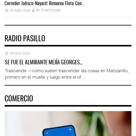
Corredor Jalisco-Nayarit Renueva Flota Con…
Tr
04-AGO-2026
BY IT-NETWORK
RADIO PASILLO
03-NOV-2025
SE FUE EL ALMIRANTE MEJÍA GEORGES…
Trasciende —como suelen trascender las cosas en Manzanillo,
primero en el muelle y luego entre el of ...
COMERCIO