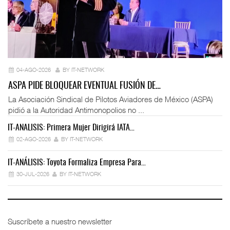
04-AGO-2026
BY IT-NETWORK
ASPA PIDE BLOQUEAR EVENTUAL FUSIÓN DE…
La Asociación Sindical de Pilotos Aviadores de México (ASPA)
pidió a la Autoridad Antimonopolios no ...
IT-ANÁLISIS: Primera Mujer Dirigirá IATA…
IT
02-AGO-2026
BY IT-NETWORK
IT-ANÁLISIS: Toyota Formaliza Empresa Para…
IT
30-JUL-2026
BY IT-NETWORK
Suscríbete a nuestro newsletter