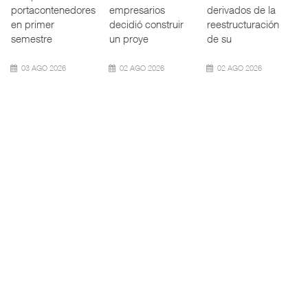
marítimo mundial
Mazatlán (TMAZ),
Ferrocarriles de
también ha
subsidiaria
los Estados
redefin
portuaria de
Unidos (
05 AGO 2026
05 AGO 2026
05 AGO 2026
APM Terminals
ExxonMobil lleva
Cruceros crecen en
incrementa ...
mantenim ...
Caribe ...
El operador
La reducción del
COZUMEL, Méx.
portuario global
consumo de
— El arribo de
APM Terminals
combustible y de
pasajeros en
incorporó cinco
los costos de
cruceros a la
Termina
manteni
turística
05 AGO 2026
05 AGO 2026
04 AGO 2026