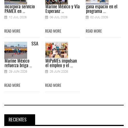
incorpora servicio
Marine México y Vía
gana espacio en el
PAMEX en ...
Esperanz ...
programa ...
12 JUL 2026
06 JUL 2026
02 JUL 2026
READ MORE
READ MORE
READ MORE
SSA
Marine México
MiPyMEs impulsan
refuerza briga ...
el empleo y el ...
29 JUN 2026
26 JUN 2026
READ MORE
READ MORE
RECIENTES