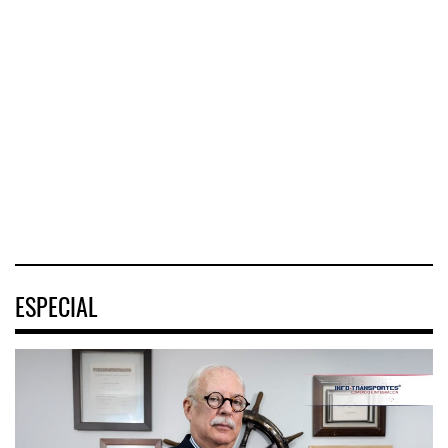
Mercado Pago ...
de ENAM ...
Greenbrier
⮕ DHL despliega
Companies
La
logística
incrementó la
implementación
humanitaria tras
rentabilidad de su
de la Estrategia
terremotos en
negocio de m
Nacional de
Venezuel
Movilidad
(ENAMOV)
04 AGO 2026
04 AGO 2026
03 AGO 2026
ESPECIAL