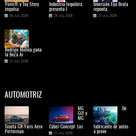
Yomi® y Toy Story
Industria tequilera
Inversión Fija Bruta
impulsa
presenta l
repunta,
30 JUL 2026
28 JUL 2026
21 JUL 2026
Rodrigo Molina gana
la Beca Ar
21 JUL 2026
AUTOMOTRIZ
MG
De
GO! y
MG
Toyota GR Yaris Aero
Cyber Concept: Los
fabricante de autos
Performan
a prove
21 JUL 2026