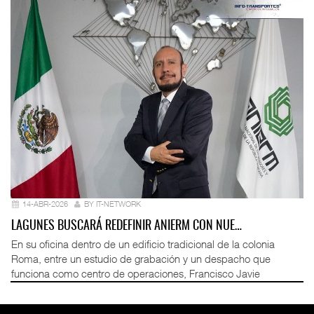
14-ABR-2026
BY IT-NETWORK
LAGUNES BUSCARÁ REDEFINIR ANIERM CON NUE…
En su oficina dentro de un edificio tradicional de la colonia
Roma, entre un estudio de grabación y un despacho que
funciona como centro de operaciones, Francisco Javie