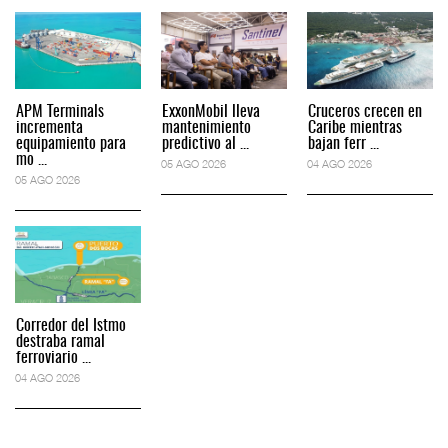
APM Terminals
ExxonMobil lleva
Cruceros crecen en
incrementa
mantenimiento
Caribe mientras
equipamiento para
predictivo al ...
bajan ferr ...
mo ...
05 AGO 2026
04 AGO 2026
05 AGO 2026
Corredor del Istmo
destraba ramal
ferroviario ...
04 AGO 2026