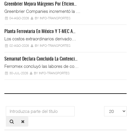
Greenbrier Mejora Márgenes Por Eficien…
Greenbrier Companies incrementó la …
04-AGO-2026
BY INFO-TRANSPORTES
Planta Ferroviaria En México Y T-MEC A…
Los costos extraordinarios derivado…
02-AGO-2026
BY INFO-TRANSPORTES
Semarnat Declara Concluida La Contenci…
Ferromex concluyó las labores de co…
30-JUL-2026
BY INFO-TRANSPORTES
Introduzca
Cantidad
parte
a
del
mostrar
título