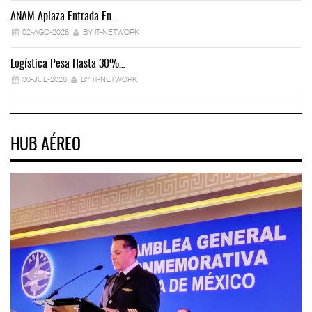
ANAM Aplaza Entrada En…
IT
02-AGO-2026
BY IT-NETWORK
Logística Pesa Hasta 30%…
Ex
30-JUL-2026
BY IT-NETWORK
HUB AÉREO