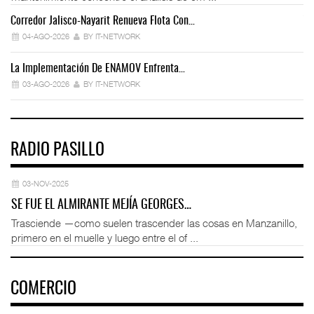
Corredor Jalisco-Nayarit Renueva Flota Con…
Tr
04-AGO-2026
BY IT-NETWORK
La Implementación De ENAMOV Enfrenta…
Dé
03-AGO-2026
BY IT-NETWORK
RADIO PASILLO
03-NOV-2025
SE FUE EL ALMIRANTE MEJÍA GEORGES…
Trasciende —como suelen trascender las cosas en Manzanillo,
primero en el muelle y luego entre el of ...
COMERCIO