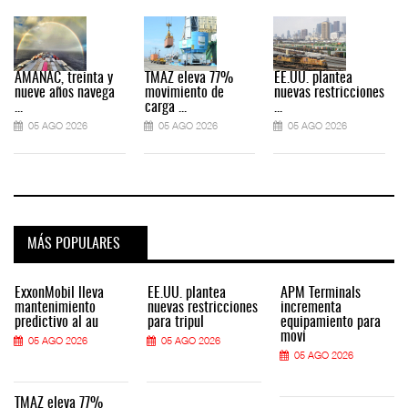
AMANAC, treinta y
TMAZ eleva 77%
EE.UU. plantea
nueve años navega
movimiento de
nuevas restricciones
...
carga ...
...
.
05 AGO 2026
05 AGO 2026
05 AGO 2026
MÁS POPULARES
ExxonMobil lleva
EE.UU. plantea
APM Terminals
mantenimiento
nuevas restricciones
incrementa
predictivo al au
para tripul
equipamiento para
movi
05 AGO 2026
05 AGO 2026
05 AGO 2026
TMAZ eleva 77%