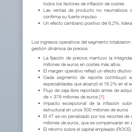
todos los factores de inflación de costes.
Las ventas de producto no neumáticos c
EE.UU. plantea nuevas restricciones para tripul
confirma su fuerte impulso.
05 AGO 2026
Un efecto cambiario positivo del 6,2%, lider
APM Terminals incrementa equipamiento para movi
Los ingresos operativos del segmento totalizaron 
05 AGO 2026
gestión dinámica de precios :
La fijación de precios mantuvo la integri
millones de euros en costes más altos.
El margen operativo reflejó un efecto diluti
Cada segmento de reporte contribuyó a
especialidades que alcanzó el 16.2% en el
Flujo de caja libre reportado antes de adqui
de + 378 millones de euros:
[1
]
Impacto excepcional de la inflación sobre
estructural en unos 500 millones de euros
El 4T se vio penalizado por los recortes de
millones de euros, que se compensarán en e
El retorno sobre el capital empleado (ROCE