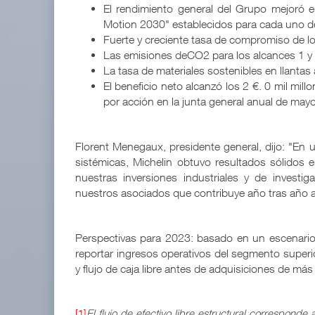
El rendimiento general del Grupo mejoró en
Motion 2030" establecidos para cada uno de 
Fuerte y creciente tasa de compromiso de 
Las emisiones deCO2 para los alcances 1 
La tasa de materiales sostenibles en llanta
El beneficio neto alcanzó los 2 €. 0 mil mi
por acción en la junta general anual de may
Florent Menegaux, presidente general, dijo: "En 
sistémicas, Michelin obtuvo resultados sólido
nuestras inversiones industriales y de invest
nuestros asociados que contribuye año tras año a
Perspectivas para 2023: basado en un escenario
reportar ingresos operativos del segmento superi
y flujo de caja libre antes de adquisiciones de má
[1]
El flujo de efectivo libre estructural corresponde 