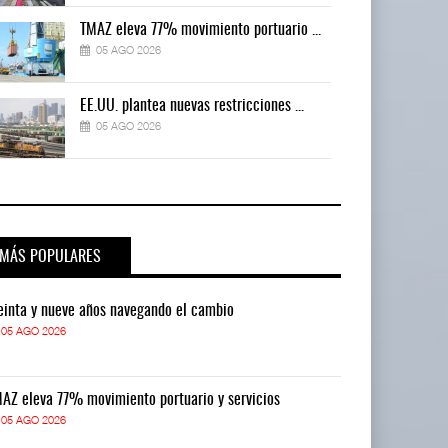
TMAZ eleva 77% movimiento portuario ...
05 AGO 2026
EE.UU. plantea nuevas restricciones ...
05 AGO 2026
MÁS POPULARES
einta y nueve años navegando el cambio
Treinta y nue
05 AGO 2026
05 AGO 2026
AZ eleva 77% movimiento portuario y servicios
TMAZ eleva 77
05 AGO 2026
05 AGO 2026