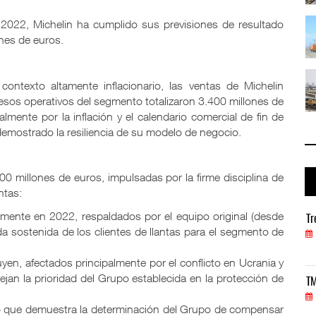
io ...
TMAZ eleva 77% movimiento portuario ...
2022, Michelin ha cumplido sus previsiones de resultado
05 AGO 2026
ones de euros.
 ...
EE.UU. plantea nuevas restricciones ...
ontexto altamente inflacionario, las ventas de Michelin
05 AGO 2026
esos operativos del segmento totalizaron 3.400 millones de
ualmente por la inflación y el calendario comercial de fin de
emostrado la resiliencia de su modelo de negocio.
 millones de euros, impulsadas por la firme disciplina de
ntas:
mente en 2022, respaldados por el equipo original (desde
Treinta y nueve años navegando el cambio
Tr
 sostenida de los clientes de llantas para el segmento de
05 AGO 2026
en, afectados principalmente por el conflicto en Ucrania y
ejan la prioridad del Grupo establecida en la protección de
TMAZ eleva 77% movimiento portuario y servicios
TM
05 AGO 2026
 lo que demuestra la determinación del Grupo de compensar