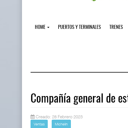
HOME
PUERTOS Y TERMINALES
TRENES
Compañía general de es
Treinta y nueve años navegando el c
Creado: 28 Febrero 2023
05 AGO 2026
Ventas
Michelin