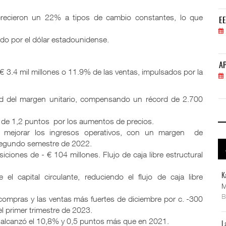
recieron un 22% a tipos de cambio constantes, lo que
EE.UU. plantea nuevas restricciones para tripul
EE
05 AGO 2026
ado por el dólar estadounidense.
APM Terminals incrementa equipamiento para movi
AP
€ 3.4 mil millones o 11.9% de las ventas, impulsados por la
05 AGO 2026
dad del margen unitario, compensando un récord de 2.700
vo de 1,2 puntos por los aumentos de precios.
 mejorar los ingresos operativos, con un margen de
 segundo semestre de 2022.
siciones de - € 104 millones. Flujo de caja libre estructural
 el capital circulante, reduciendo el flujo de caja libre
K
M
 compras y las ventas más fuertes de diciembre por c. -300
l primer trimestre de 2023.
) alcanzó el 10,8% y 0,5 puntos más que en 2021.
L