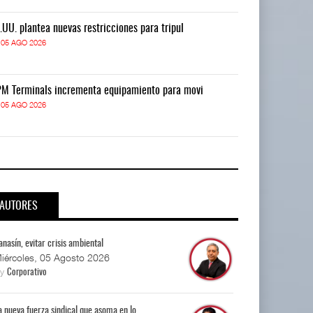
.UU. plantea nuevas restricciones para tripul
EE.UU. plantea
05 AGO 2026
05 AGO 2026
M Terminals incrementa equipamiento para movi
APM Terminals
05 AGO 2026
05 AGO 2026
AUTORES
anasín, evitar crisis ambiental
iércoles, 05 Agosto 2026
By
Corporativo
a nueva fuerza sindical que asoma en lo...