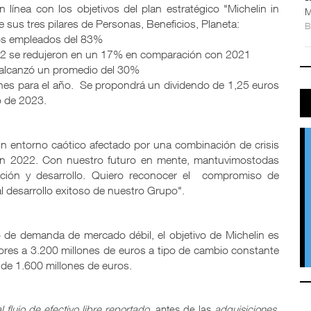
 línea con los objetivos del plan estratégico "Michelin in
M
sus tres pilares de Personas, Beneficios, Planeta:
los empleados del 83%
y 2 se redujeron en un 17% en comparación con 2021
s alcanzó un promedio del 30%
llones para el año. Se propondrá un dividendo de 1,25 euros
o de 2023.
un entorno caótico afectado por una combinación de crisis
s en 2022. Con nuestro futuro en mente, mantuvimostodas
igación y desarrollo. Quiero reconocer el compromiso de
l desarrollo exitoso de nuestro Grupo".
 de demanda de mercado débil, el objetivo de Michelin es
ores a 3.200 millones de euros a tipo de cambio constante
s de 1.600 millones de euros.
al flujo de efectivo libre reportado
antes de las
adquisiciones,