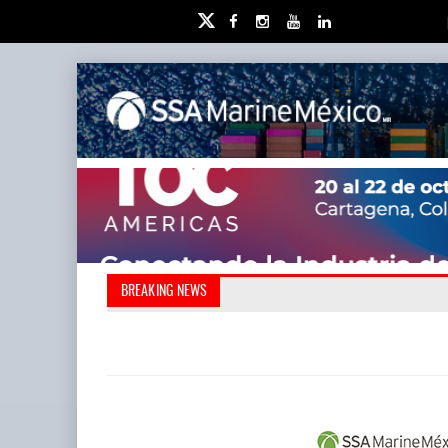
Kanasín, evitar crisis amb
Treinta y nueve años n
BREAKING NEWS
también ha redefini