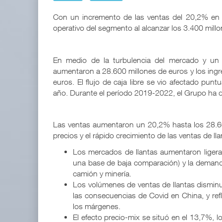
TMAZ eleva 77% movimiento portuar
Con un incremento de las ventas del 20,2% en 
05 AGO 2026
operativo del segmento al alcanzar los 3.400 mill
EE.UU. plantea nuevas restricciones
En medio de la turbulencia del mercado y un c
05 AGO 2026
aumentaron a 28.600 millones de euros y los ingr
euros. El flujo de caja libre se vio afectado punt
año. Durante el período 2019-2022, el Grupo ha d
Las ventas aumentaron un 20,2% hasta los 28.600
precios y el rápido crecimiento de las ventas de lla
Los mercados de llantas aumentaron ligera
Treinta y nueve años navegando el cambio
una base de baja comparación) y la demanda
05 AGO 2026
camión y minería.
Los volúmenes de ventas de llantas disminuy
las consecuencias de Covid en China, y refl
TMAZ eleva 77% movimiento portuario y servicios
los márgenes.
05 AGO 2026
El efecto precio-mix se situó en el 13,7%,