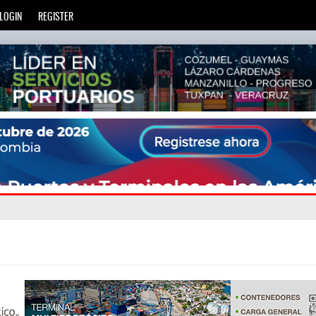
LOGIN
REGISTER
ien
avegand
: La transformación del comercio marítimo mundial