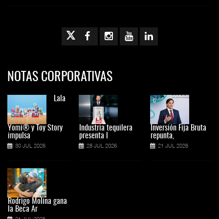
NOTAS CORPORATIVAS
Lala
Yomi® y Toy Story
Industria tequilera
Inversión Fija Bruta
impulsa
presenta l
repunta,
30 JUL 2026
28 JUL 2026
21 JUL 2026
Rodrigo Molina gana
la Beca Ar
21 JUL 2026