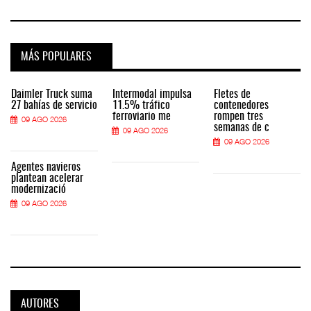
MÁS POPULARES
Daimler Truck suma
Intermodal impulsa
Fletes de
27 bahías de servicio
11.5% tráfico
contenedores
ferroviario me
rompen tres
09 AGO 2026
semanas de c
09 AGO 2026
09 AGO 2026
Agentes navieros
plantean acelerar
modernizació
09 AGO 2026
AUTORES