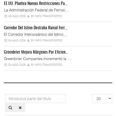
EE.UU. Plantea Nuevas Restricciones Pa…
La Administración Federal de Ferroc…
05-AGO-2026
BY INFO-TRANSPORTES
Corredor Del Istmo Destraba Ramal Ferr…
El Corredor Interoceánico del Istmo…
04-AGO-2026
BY INFO-TRANSPORTES
Greenbrier Mejora Márgenes Por Eficien…
Greenbrier Companies incrementó la …
04-AGO-2026
BY INFO-TRANSPORTES
Introduzca
Cantidad
parte
a
del
mostrar
título