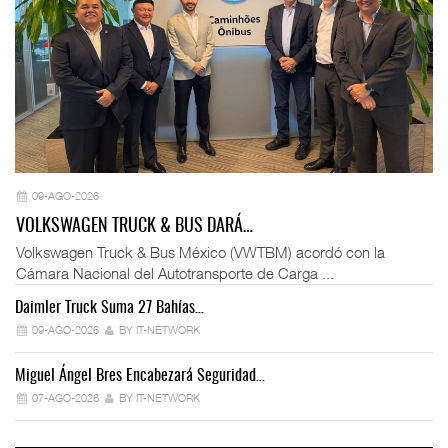
09-AGO-2026
VOLKSWAGEN TRUCK & BUS DARÁ…
Volkswagen Truck & Bus México (VWTBM) acordó con la
Cámara Nacional del Autotransporte de Carga ...
Daimler Truck Suma 27 Bahías…
Ex
09-AGO-2026
BY IT-NETWORK
Miguel Ángel Bres Encabezará Seguridad…
Co
07-AGO-2026
BY IT-NETWORK