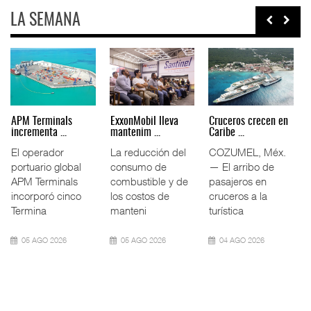
LA SEMANA
Agentes navieros
Volkswagen Truck &
Intermodal impulsa
plantean ...
Bus da ...
11.5% ...
La Asociación
Volkswagen Truck
El tráfico
Mexicana de
& Bus México
ferroviario
Agentes Navieros
(VWTBM) acordó
mexicano creció
(AMANAC) llamó a
con la Cámara
11.5% interanual
fortal
Nac
durante la
09 AGO 2026
09 AGO 2026
09 AGO 2026