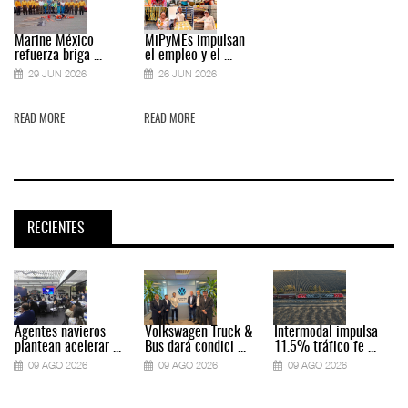
Marine México
MiPyMEs impulsan
refuerza briga ...
el empleo y el ...
29 JUN 2026
26 JUN 2026
READ MORE
READ MORE
RECIENTES
Agentes navieros
Volkswagen Truck &
Intermodal impulsa
plantean acelerar ...
Bus dará condici ...
11.5% tráfico fe ...
09 AGO 2026
09 AGO 2026
09 AGO 2026