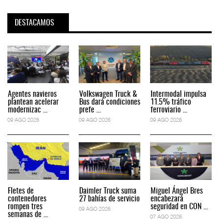
DESTACAMOS
Agentes navieros
Volkswagen Truck &
Intermodal impulsa
plantean acelerar
Bus dará condiciones
11.5% tráfico
modernizac ...
prefe ...
ferroviario ...
09 AGO 2026
09 AGO 2026
09 AGO 2026
Fletes de
Daimler Truck suma
Miguel Ángel Bres
contenedores
27 bahías de servicio
encabezará
rompen tres
seguridad en CON ...
09 AGO 2026
semanas de ...
07 AGO 2026