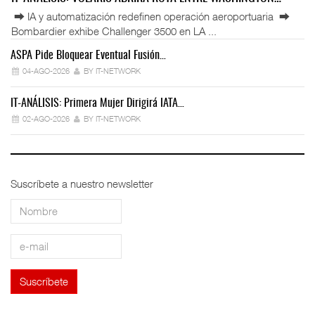
⮕ IA y automatización redefinen operación aeroportuaria ⮕
Bombardier exhibe Challenger 3500 en LA ...
ASPA Pide Bloquear Eventual Fusión…
IT
04-AGO-2026
BY IT-NETWORK
IT-ANÁLISIS: Primera Mujer Dirigirá IATA…
IT
02-AGO-2026
BY IT-NETWORK
Suscríbete a nuestro newsletter