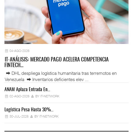
04-AGO-2026
IT-ANÁLISIS: MERCADO PAGO ACELERA COMPETENCIA
FINTECH…
⮕ DHL despliega logística humanitaria tras terremotos en
Venezuela ⮕ Inventarios deficientes elev ...
ANAM Aplaza Entrada En…
IT
02-AGO-2026
BY IT-NETWORK
Logística Pesa Hasta 30%…
Ex
30-JUL-2026
BY IT-NETWORK