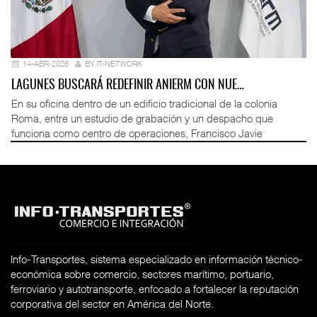
14-ABR-2026
BY IT-NETWORK
LAGUNES BUSCARÁ REDEFINIR ANIERM CON NUE…
En su oficina dentro de un edificio tradicional de la colonia
Roma, entre un estudio de grabación y un despacho que
funciona como centro de operaciones, Francisco Javie
Info-Transportes, sistema especializado en información técnico-
económica sobre comercio, sectores marítimo, portuario,
ferroviario y autotransporte, enfocado a fortalecer la reputación
corporativa del sector en América del Norte.