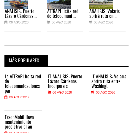
ANÁLISIS: Puerto
ATTRAPI licita red
ANÁLISIS: Volaris
Lázaro Cárdenas ...
de telecomuni ...
abrirá ruta en ...
06 AGO 2026
06 AGO 2026
06 AGO 2026
MÁS POPULARES
La ATTRAPI licita red
IT-ANÁLISIS: Puerto
IT-ANÁLISIS: Volaris
de
Lázaro Cárdenas
abrirá ruta entre
telecomunicaciones
incorpora s
Washingt
par
06 AGO 2026
06 AGO 2026
06 AGO 2026
ExxonMobil lleva
mantenimiento
predictivo al au
05 AGO 2026