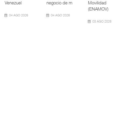
Neopanamax ⮕
(ATTRAPI) abri
aeroportuaria ⮕
Bomba
06 AGO 2026
06 AGO 2026
06 AGO 2026
AMANAC, treinta y
TMAZ eleva 77%
nueve a ...
movimiento ...
EE.UU. plantea
nuevas res ...
La transformación
La Terminal
del comercio
Marítima de
La Administración
marítimo mundial
Mazatlán (TMAZ),
Federal de
también ha
subsidiaria
Ferrocarriles de
redefin
portuaria de
los Estados
Unidos (
05 AGO 2026
05 AGO 2026
05 AGO 2026