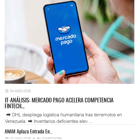
04-AGO-2026
IT-ANÁLISIS: MERCADO PAGO ACELERA COMPETENCIA
FINTECH…
⮕ DHL despliega logística humanitaria tras terremotos en
Venezuela ⮕ Inventarios deficientes elev ...
ANAM Aplaza Entrada En…
IT
02-AGO-2026
BY IT-NETWORK