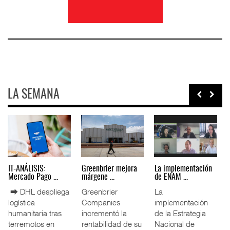
LA SEMANA
IT-ANÁLISIS: Puerto
La ATTRAPI licita
IT-ANÁLISIS: Volaris
Lázar ...
red de ...
abri ...
⮕ Canal de
La Agencia de
⮕ IA y
Panamá reducirá
Trenes y
automatización
nuevamente el
Transporte Público
redefinen
calado de
Integrado
operación