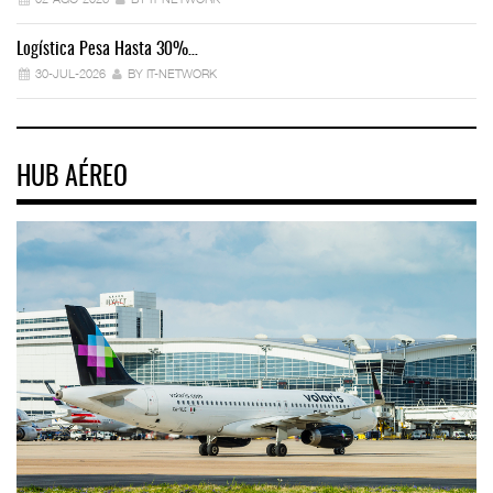
Logística Pesa Hasta 30%…
Ex
30-JUL-2026
BY IT-NETWORK
HUB AÉREO