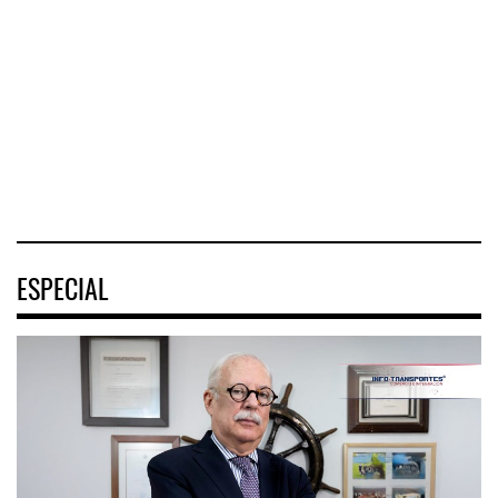
Interoceánico del
metropolitano que
La Asociación
Istmo de
conecta Jalisco y
Sindical de Pilotos
Tehuantepec (CIIT)
Nayarit inició la
Aviadores de
destrabó
México (ASPA)
pidió
04 AGO 2026
04 AGO 2026
04 AGO 2026
ESPECIAL