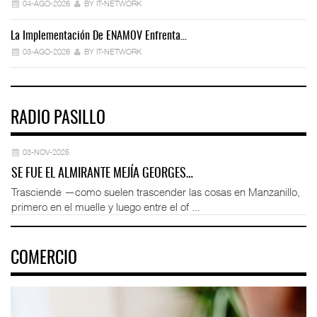
04-AGO-2026
BY IT-NETWORK
La Implementación De ENAMOV Enfrenta…
Dé
03-AGO-2026
BY IT-NETWORK
RADIO PASILLO
03-NOV-2025
SE FUE EL ALMIRANTE MEJÍA GEORGES…
Trasciende —como suelen trascender las cosas en Manzanillo,
primero en el muelle y luego entre el of ...
COMERCIO