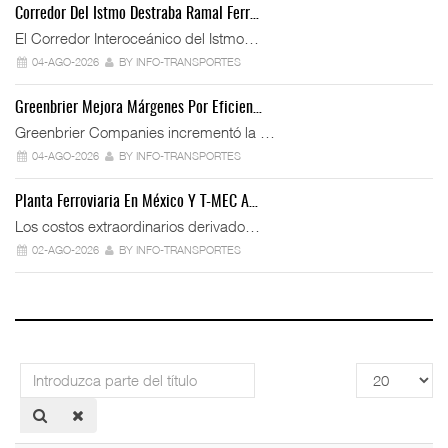
Corredor Del Istmo Destraba Ramal Ferr…
El Corredor Interoceánico del Istmo…
04-AGO-2026
BY INFO-TRANSPORTES
Greenbrier Mejora Márgenes Por Eficien…
Greenbrier Companies incrementó la …
04-AGO-2026
BY INFO-TRANSPORTES
Planta Ferroviaria En México Y T-MEC A…
Los costos extraordinarios derivado…
02-AGO-2026
BY INFO-TRANSPORTES
Introduzca
Cantidad
parte
a
del
mostrar
título