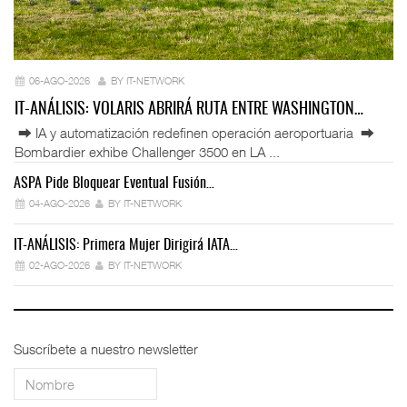
06-AGO-2026
BY IT-NETWORK
IT-ANÁLISIS: VOLARIS ABRIRÁ RUTA ENTRE WASHINGTON…
⮕ IA y automatización redefinen operación aeroportuaria ⮕
Bombardier exhibe Challenger 3500 en LA ...
ASPA Pide Bloquear Eventual Fusión…
IT
04-AGO-2026
BY IT-NETWORK
IT-ANÁLISIS: Primera Mujer Dirigirá IATA…
IT
02-AGO-2026
BY IT-NETWORK
Suscríbete a nuestro newsletter