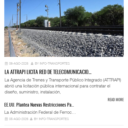
06-AGO-2026
BY INFO-TRANSPORTES
LA ATTRAPI LICITA RED DE TELECOMUNICACIO…
La Agencia de Trenes y Transporte Público Integrado (ATTRAPI)
abrió una licitación pública internacional para contratar el
diseño, suministro, instalación,
READ MORE
EE.UU. Plantea Nuevas Restricciones Pa…
La Administración Federal de Ferroc…
05-AGO-2026
BY INFO-TRANSPORTES