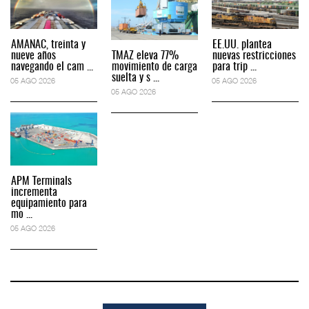
AMANAC, treinta y
EE.UU. plantea
nueve años
TMAZ eleva 77%
nuevas restricciones
navegando el cam ...
movimiento de carga
para trip ...
suelta y s ...
05 AGO 2026
05 AGO 2026
05 AGO 2026
APM Terminals
incrementa
equipamiento para
mo ...
05 AGO 2026