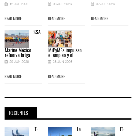
12 JUL 2026
06 JUL 2026
02 JUL 2026
READ MORE
READ MORE
READ MORE
SSA
Marine México
MiPyMEs impulsan
refuerza briga ...
el empleo y el ...
29 JUN 2026
26 JUN 2026
READ MORE
READ MORE
RECIENTES
IT-
La
IT-