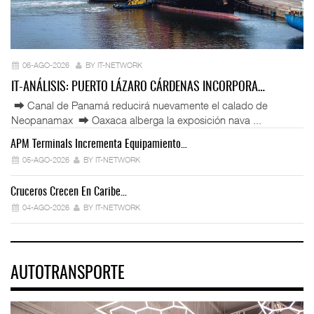
06-AGO-2026
BY IT-NETWORK
IT-ANÁLISIS: PUERTO LÁZARO CÁRDENAS INCORPORA…
⮕ Canal de Panamá reducirá nuevamente el calado de
Neopanamax ⮕ Oaxaca alberga la exposición nava ...
APM Terminals Incrementa Equipamiento…
05-AGO-2026
BY IT-NETWORK
Cruceros Crecen En Caribe…
04-AGO-2026
BY IT-NETWORK
AUTOTRANSPORTE