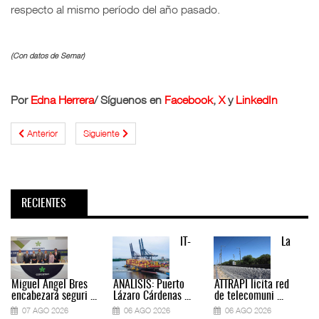
respecto al mismo período del año pasado.
(Con datos de Semar)
Por
Edna Herrera
/ Síguenos en
Facebook
,
X
y
LinkedIn
Anterior
Siguiente
RECIENTES
IT-
La
Miguel Ángel Bres
ANÁLISIS: Puerto
ATTRAPI licita red
encabezará seguri ...
Lázaro Cárdenas ...
de telecomuni ...
07 AGO 2026
06 AGO 2026
06 AGO 2026