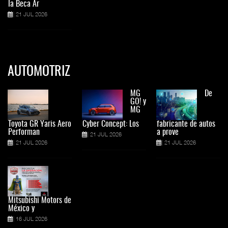
la Beca Ar
21 JUL 2026
AUTOMOTRIZ
MG
De
GO! y
MG
Toyota GR Yaris Aero
Cyber Concept: Los
fabricante de autos
Performan
a prove
21 JUL 2026
21 JUL 2026
21 JUL 2026
Mitsubishi Motors de
México y
16 JUL 2026