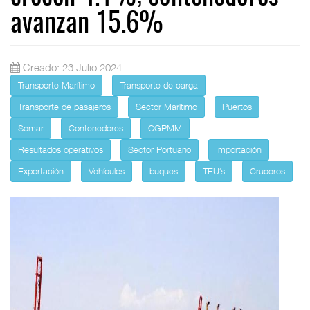
avanzan 15.6%
Creado: 23 Julio 2024
Transporte Marítimo
Transporte de carga
Transporte de pasajeros
Sector Marítimo
Puertos
Semar
Contenedores
CGPMM
Resultados operativos
Sector Portuario
Importación
Exportación
Vehículos
buques
TEU´s
Cruceros