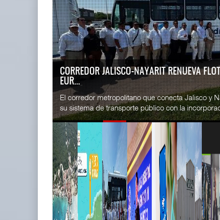
READ MORE
SSA Marin
Cruceros crecen en Caribe
Esperanz ..
mientras bajan ferr ...
06 JUL 
04 AGO 2026
CORREDOR JALISCO-NAYARIT RENUEVA FLO
EUR...
READ MORE
El corredor metropolitano que conecta Jalisco y Na
CICE gana
su sistema de transporte público con la incorporac
...
02 JUL 
READ MORE
Corredor del Istmo destraba ramal
SSA Marin
ferroviario ...
...
04 AGO 2026
29 JUN 
READ MORE