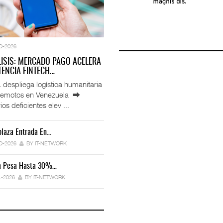
O-2026
LISIS: MERCADO PAGO ACELERA
ENCIA FINTECH…
espliega logística humanitaria
rremotos en Venezuela ⮕
ios deficientes elev ...
laza Entrada En…
IT-ANÁLISIS: Manifestación Electrónica
Endurece…
O-2026
BY IT-NETWORK
29-JUL-2026
BY IT-NETWORK
ca Pesa Hasta 30%…
Exportaciones Elevan Superávit Comerci
L-2026
BY IT-NETWORK
29-JUL-2026
BY IT-NETWORK