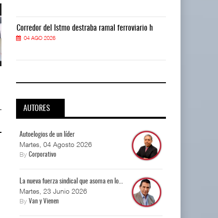
Corredor del Istmo destraba ramal ferroviario h
Corredor del I
04 AGO 2026
04 AGO 2026
La implementación de ENAMOV
La implementación de ENAMOV
enfrenta rezagos ...
enfrenta rezagos ...
03 AGO 2026
03 AGO 2026
AUTORES
Autoelogios de un líder
Martes, 04 Agosto 2026
By
Corporativo
La nueva fuerza sindical que asoma en lo...
Martes, 23 Junio 2026
By
Van y Vienen