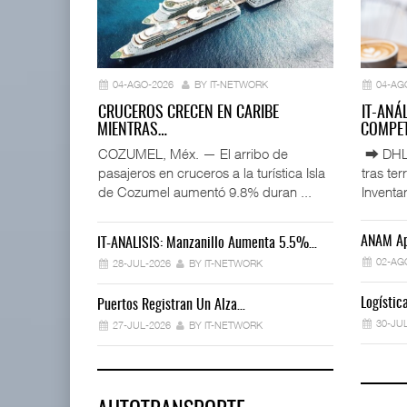
04-AGO-2026
BY IT-NETWORK
04-AG
CRUCEROS CRECEN EN CARIBE
IT-ANÁ
MIENTRAS…
COMPET
COZUMEL, Méx. — El arribo de
⮕ DHL d
pasajeros en cruceros a la turística Isla
tras te
de Cozumel aumentó 9.8% duran ...
Inventar
ANAM Ap
IT-ANÁLISIS: Manzanillo Aumenta 5.5%…
02-AG
28-JUL-2026
BY IT-NETWORK
Logísti
Puertos Registran Un Alza…
30-JU
27-JUL-2026
BY IT-NETWORK