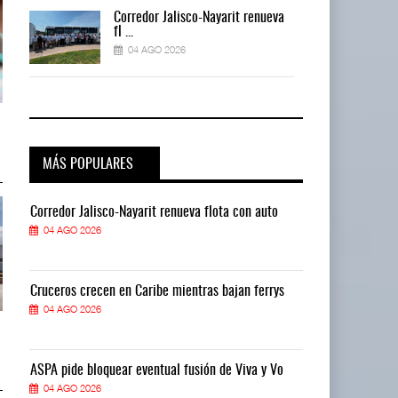
a
Corredor Jalisco-Nayarit renueva
fl ...
04 AGO 2026
a
IT-ANÁLISIS: Mercado Pago acelera
IT-ANÁLISIS: Mercado Pago acel
competencia ...
competencia ...
04 AGO 2026
04 AGO 2026
MÁS POPULARES
Corredor Jalisco-Nayarit renueva flota con auto
Corredor Jalis
04 AGO 2026
04 AGO 2026
Cruceros crecen en Caribe mientras bajan ferrys
Cruceros crece
04 AGO 2026
04 AGO 2026
Greenbrier mejora márgenes por
Greenbrier mejora márgenes por
eficiencia en ...
eficiencia en ...
04 AGO 2026
04 AGO 2026
ASPA pide bloquear eventual fusión de Viva y Vo
ASPA pide bloq
04 AGO 2026
04 AGO 2026