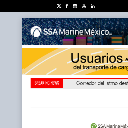
Cruceros crecen en Carib
Corredor del Istmo des
BREAKING NEWS
(CIIT) destrabó l