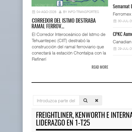
Corredor J
Semarnat D
fl ...
04-AGO-2026
BY INFO-TRANSPORTES
Ferromex 
04 AGO 
CORREDOR DEL ISTMO DESTRABA
30-JUL-2
RAMAL FERROV…
El Corredor Interoceánico del Istmo de
CPKC Aume
Tehuantepec (CIIT) destrabó la
IT-ANÁLISIS: Mercado Pago acelera
Canadian 
competencia ...
construcción del ramal ferroviario que
29-JUL-2
04 AGO 2026
conectará la estación Chontalpa con la
Refinerí
READ MORE
Corredor Jalisco-Nayarit renu
04 AGO 2026
Cruceros crecen en Caribe mi
Introduzca
04 AGO 2026
parte
Greenbrier mejora márgenes por
del
FREIGHTLINER, KENWORTH E INTERN
eficiencia en ...
título
04 AGO 2026
LIDERAZGO EN 1-T25
ASPA pide bloquear eventual 
04 AGO 2026