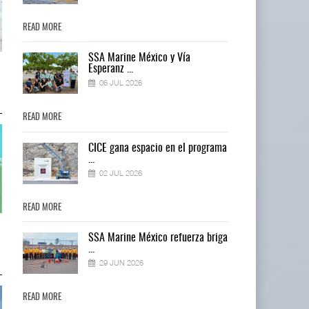
READ MORE
READ MORE
SSA Marine México y Vía
Cruceros crecen en Caribe
Cruceros crecen en Caribe
Esperanz ...
mientras bajan ferr ...
mientras bajan ferr ...
06 JUL 2026
04 AGO 2026
04 AGO 2026
READ MORE
READ MORE
ma
CICE gana espacio en el programa
...
02 JUL 2026
READ MORE
READ MORE
Corredor del Istmo destraba ramal
Corredor del Istmo destraba ram
ga
SSA Marine México refuerza briga
ferroviario ...
ferroviario ...
...
04 AGO 2026
04 AGO 2026
29 JUN 2026
READ MORE
READ MORE