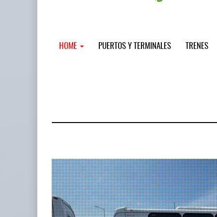
HOME
PUERTOS Y TERMINALES
TRENES
MSC incor
...
12 JUL 