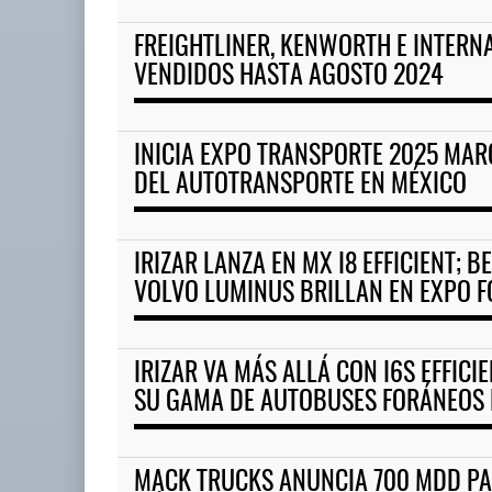
FREIGHTLINER, KENWORTH E INTERN
Corredor del Istmo destraba r
VENDIDOS HASTA AGOSTO 2024
04 AGO 2026
INICIA EXPO TRANSPORTE 2025 MA
La implementación de ENAMOV
DEL AUTOTRANSPORTE EN MÉXICO
enfrenta rezagos ...
03 AGO 2026
IRIZAR LANZA EN MX I8 EFFICIENT; 
VOLVO LUMINUS BRILLAN EN EXPO F
IRIZAR VA MÁS ALLÁ CON I6S EFFIC
SU GAMA DE AUTOBUSES FORÁNEOS 
MACK TRUCKS ANUNCIA 700 MDD PA