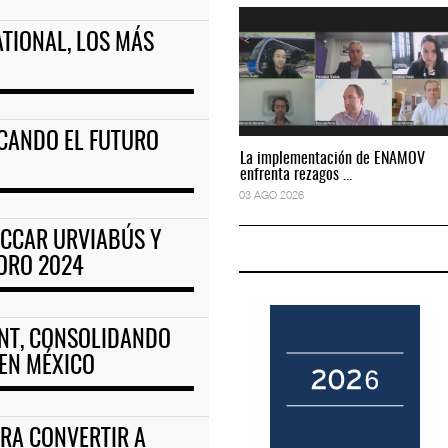
ATIONAL, LOS MÁS
amal ferroviario h
Corredor del Istmo destraba ramal ferroviario h
04 AGO 2026
RCANDO EL FUTURO
La implementación de ENAMOV
La implementación de ENAMOV
enfrenta rezagos ...
enfrenta rezagos ...
03 AGO 2026
03 AGO 2026
BECCAR URVIABÚS Y
ORO 2024
IENT, CONSOLIDANDO
EN MÉXICO
RA CONVERTIR A