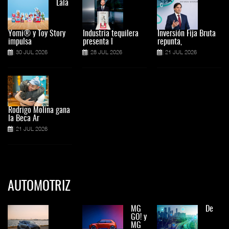
Lala
Yomi® y Toy Story
Industria tequilera
Inversión Fija Bruta
impulsa
presenta l
repunta,
30 JUL 2026
28 JUL 2026
21 JUL 2026
Rodrigo Molina gana
la Beca Ar
21 JUL 2026
AUTOMOTRIZ
MG
De
GO! y
MG