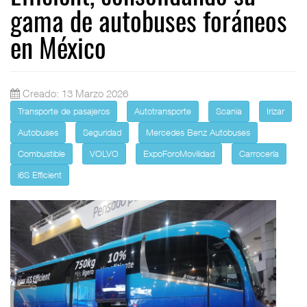
gama de autobuses foráneos
en México
Creado: 13 Marzo 2026
Transporte de pasajeros
Autotransporte
Scania
Irizar
Autobuses
Seguridad
Mercedes Benz Autobuses
Combustible
VOLVO
ExpoForoMovilidad
Carrocería
i6S Efficient