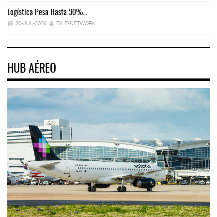
Logística Pesa Hasta 30%…
Ex
30-JUL-2026
BY IT-NETWORK
HUB AÉREO