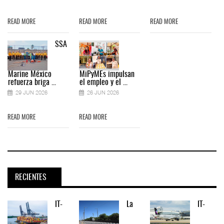
READ MORE
READ MORE
READ MORE
SSA
Marine México
MiPyMEs impulsan
refuerza briga ...
el empleo y el ...
29 JUN 2026
26 JUN 2026
READ MORE
READ MORE
RECIENTES
IT-
La
IT-