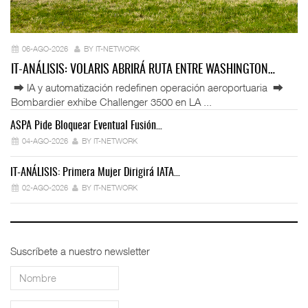
06-AGO-2026
BY IT-NETWORK
IT-ANÁLISIS: VOLARIS ABRIRÁ RUTA ENTRE WASHINGTON…
⮕ IA y automatización redefinen operación aeroportuaria ⮕
Bombardier exhibe Challenger 3500 en LA ...
ASPA Pide Bloquear Eventual Fusión…
IT
04-AGO-2026
BY IT-NETWORK
IT-ANÁLISIS: Primera Mujer Dirigirá IATA…
IT
02-AGO-2026
BY IT-NETWORK
Suscríbete a nuestro newsletter