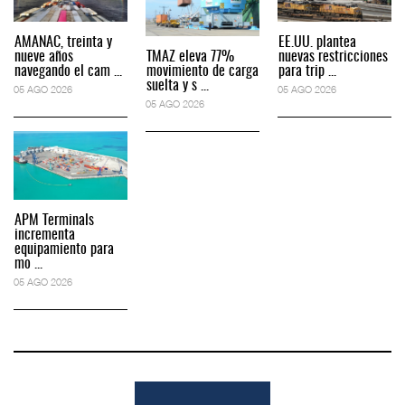
AMANAC, treinta y
EE.UU. plantea
nueve años
TMAZ eleva 77%
nuevas restricciones
navegando el cam ...
movimiento de carga
para trip ...
suelta y s ...
05 AGO 2026
05 AGO 2026
05 AGO 2026
APM Terminals
incrementa
equipamiento para
mo ...
05 AGO 2026