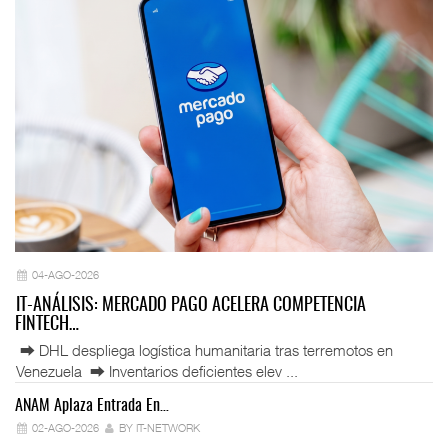
04-AGO-2026
IT-ANÁLISIS: MERCADO PAGO ACELERA COMPETENCIA
FINTECH…
⮕ DHL despliega logística humanitaria tras terremotos en
Venezuela ⮕ Inventarios deficientes elev ...
ANAM Aplaza Entrada En…
IT
02-AGO-2026
BY IT-NETWORK