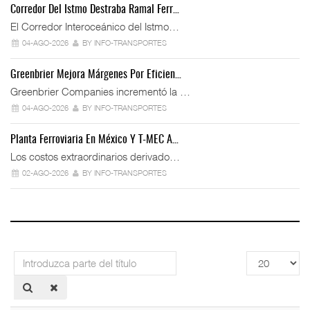
Corredor Del Istmo Destraba Ramal Ferr…
El Corredor Interoceánico del Istmo…
04-AGO-2026
BY INFO-TRANSPORTES
Greenbrier Mejora Márgenes Por Eficien…
Greenbrier Companies incrementó la …
04-AGO-2026
BY INFO-TRANSPORTES
Planta Ferroviaria En México Y T-MEC A…
Los costos extraordinarios derivado…
02-AGO-2026
BY INFO-TRANSPORTES
Introduzca
Cantidad
parte
a
del
mostrar
título