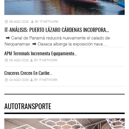
06-AGO-2026
BY IT-NETWORK
IT-ANÁLISIS: PUERTO LÁZARO CÁRDENAS INCORPORA…
⮕ Canal de Panamá reducirá nuevamente el calado de
Neopanamax ⮕ Oaxaca alberga la exposición nava ...
APM Terminals Incrementa Equipamiento…
05-AGO-2026
BY IT-NETWORK
Cruceros Crecen En Caribe…
04-AGO-2026
BY IT-NETWORK
AUTOTRANSPORTE