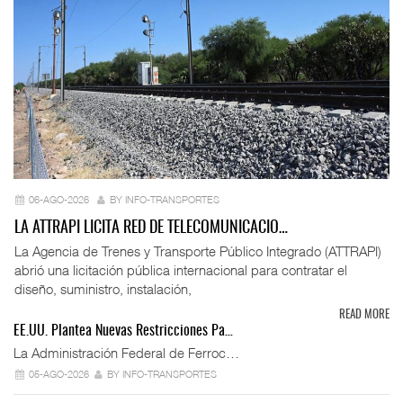
06-AGO-2026
BY INFO-TRANSPORTES
LA ATTRAPI LICITA RED DE TELECOMUNICACIO…
La Agencia de Trenes y Transporte Público Integrado (ATTRAPI)
abrió una licitación pública internacional para contratar el
diseño, suministro, instalación,
READ MORE
EE.UU. Plantea Nuevas Restricciones Pa…
La Administración Federal de Ferroc…
05-AGO-2026
BY INFO-TRANSPORTES