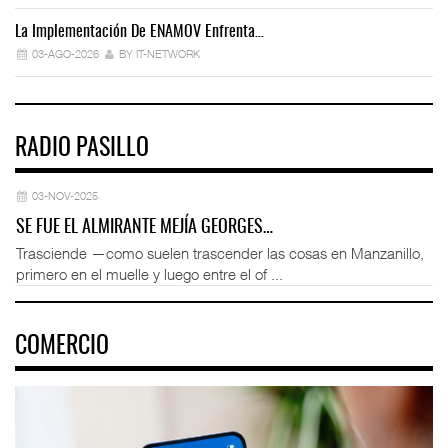
La Implementación De ENAMOV Enfrenta…
Dé
03-AGO-2026
BY IT-NETWORK
RADIO PASILLO
03-NOV-2025
SE FUE EL ALMIRANTE MEJÍA GEORGES…
Trasciende —como suelen trascender las cosas en Manzanillo,
primero en el muelle y luego entre el of ...
COMERCIO