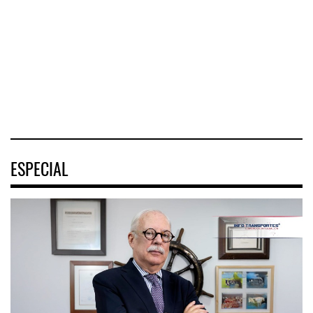
Istmo de
conecta Jalisco y
Sindical de Pilotos
Tehuantepec (CIIT)
Nayarit inició la
Aviadores de
destrabó
México (ASPA)
pidió
04 AGO 2026
04 AGO 2026
04 AGO 2026
ESPECIAL