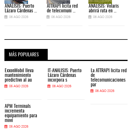
ANÁLISIS: Puerto
ATTRAPI licita red
ANÁLISIS: Volaris
Lázaro Cárdenas ...
de telecomuni ...
abrirá ruta en ...
06 AGO 2026
06 AGO 2026
06 AGO 2026
MÁS POPULARES
ExxonMobil lleva
IT-ANÁLISIS: Puerto
La ATTRAPI licita red
mantenimiento
Lázaro Cárdenas
de
predictivo al au
incorpora s
telecomunicaciones
par
05 AGO 2026
06 AGO 2026
06 AGO 2026
APM Terminals
incrementa
equipamiento para
movi
05 AGO 2026