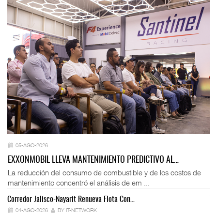
05-AGO-2026
EXXONMOBIL LLEVA MANTENIMIENTO PREDICTIVO AL…
La reducción del consumo de combustible y de los costos de
mantenimiento concentró el análisis de em ...
Corredor Jalisco-Nayarit Renueva Flota Con…
Tr
04-AGO-2026
BY IT-NETWORK