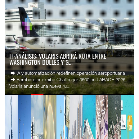
IT-ANÁLISIS: VOLARIS ABRIRÁ RUTA ENTRE
WASHINGTON DULLES Y G...
⮕ IA y automatización redefinen operación aeroportuaria
⮕ Bombardier exhibe Challenger 3500 en LABACE 2026
Volaris anunció una nueva ru...