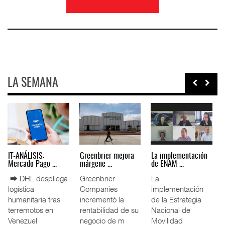
LA SEMANA
IT-ANÁLISIS: Puerto
La ATTRAPI licita
IT-ANÁLISIS: Volaris
Lázar ...
red de ...
abri ...
⮕ Canal de
La Agencia de
⮕ IA y
Panamá reducirá
Trenes y
automatización
nuevamente el
Transporte Público
redefinen
calado de
Integrado
operación
Neopanamax ⮕
(ATTRAPI) abri
aeroportuaria ⮕