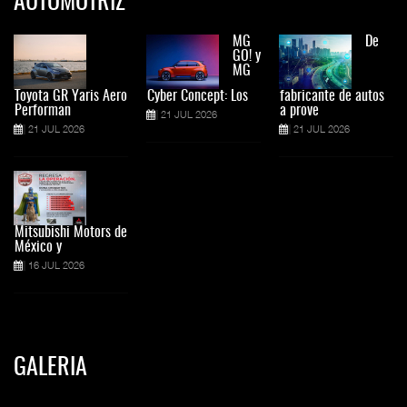
AUTOMOTRIZ
MG
De
GO! y
MG
Toyota GR Yaris Aero
Cyber Concept: Los
fabricante de autos
Performan
a prove
21 JUL 2026
21 JUL 2026
21 JUL 2026
Mitsubishi Motors de
México y
16 JUL 2026
GALERIA