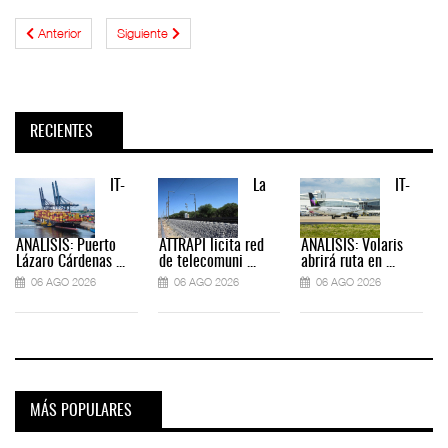
Anterior
Siguiente
RECIENTES
IT-
La
IT-
ANÁLISIS: Puerto
ATTRAPI licita red
ANÁLISIS: Volaris
Lázaro Cárdenas ...
de telecomuni ...
abrirá ruta en ...
06 AGO 2026
06 AGO 2026
06 AGO 2026
MÁS POPULARES