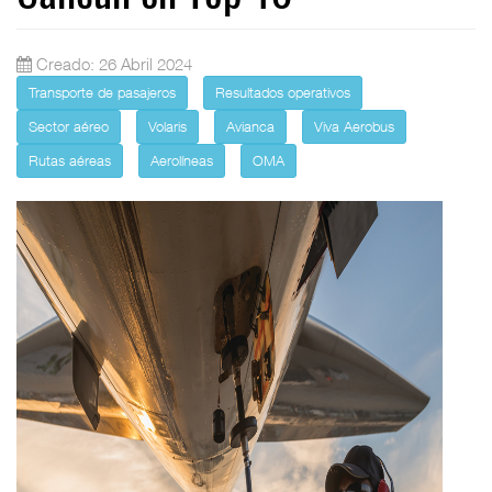
Creado: 26 Abril 2024
Transporte de pasajeros
Resultados operativos
Sector aéreo
Volaris
Avianca
Viva Aerobus
Rutas aéreas
Aerolíneas
OMA