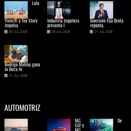
Lala
Yomi® y Toy Story
Industria tequilera
Inversión Fija Bruta
impulsa
presenta l
repunta,
30 JUL 2026
28 JUL 2026
21 JUL 2026
Rodrigo Molina gana
la Beca Ar
21 JUL 2026
AUTOMOTRIZ
MG
De
GO! y
MG