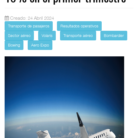
Creado: 24 Abril 2024
Transporte de pasajeros
Resultados operativos
Sector aéreo
Volaris
Transporte aéreo
Bombardier
Boeing
Aero Expo