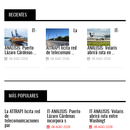
RECIENTES
IT-
La
IT-
ANÁLISIS: Puerto
ATTRAPI licita red
ANÁLISIS: Volaris
Lázaro Cárdenas ...
de telecomuni ...
abrirá ruta en ...
06 AGO 2026
06 AGO 2026
06 AGO 2026
MÁS POPULARES
La ATTRAPI licita red
IT-ANÁLISIS: Puerto
IT-ANÁLISIS: Volaris
de
Lázaro Cárdenas
abrirá ruta entre
telecomunicaciones
incorpora s
Washingt
par
06 AGO 2026
06 AGO 2026