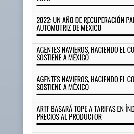
ExxonMobil lleva mantenimien
2022: UN AÑO DE RECUPERACIÓN PA
05 AGO 2026
AUTOMOTRIZ DE MÉXICO
APM Terminals incrementa
AGENTES NAVIEROS, HACIENDO EL C
equipamiento para mo ...
SOSTIENE A MÉXICO
05 AGO 2026
AGENTES NAVIEROS, HACIENDO EL C
SOSTIENE A MÉXICO
ARTF BASARÁ TOPE A TARIFAS EN ÍN
PRECIOS AL PRODUCTOR