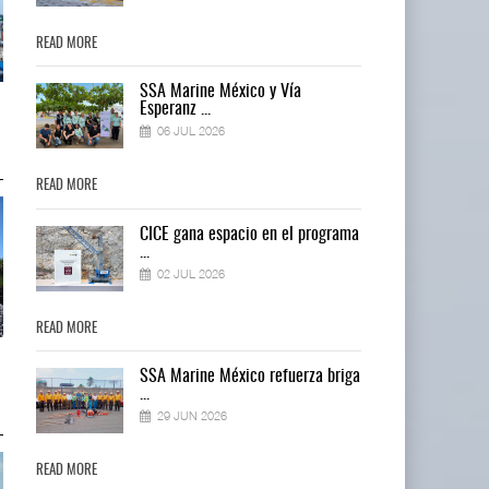
READ MORE
READ MORE
SSA Marine México y Vía
IT-ANÁLISIS: Puerto Lázaro
IT-ANÁLISIS: Puerto Lázaro
Esperanz ...
Cárdenas incorpora ...
Cárdenas incorpora ...
06 JUL 2026
06 AGO 2026
06 AGO 2026
READ MORE
READ MORE
ma
CICE gana espacio en el programa
...
02 JUL 2026
READ MORE
READ MORE
La ATTRAPI licita red de
La ATTRAPI licita red de
ga
SSA Marine México refuerza briga
telecomunicaciones p ...
telecomunicaciones p ...
...
06 AGO 2026
06 AGO 2026
29 JUN 2026
READ MORE
READ MORE