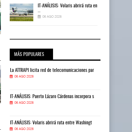
 en
IT-ANÁLISIS: Volaris abrirá ruta en
...
06 AGO 2026
TMAZ eleva 77% movimiento de
TMAZ eleva 77% movimiento de
carga suelta y s ...
carga suelta y s ...
05 AGO 2026
05 AGO 2026
MÁS POPULARES
La ATTRAPI licita red de telecomunicaciones par
La ATTRAPI lic
06 AGO 2026
06 AGO 2026
IT-ANÁLISIS: Puerto Lázaro Cárdenas incorpora s
IT-ANÁLISIS: P
06 AGO 2026
06 AGO 2026
EE.UU. plantea nuevas
EE.UU. plantea nuevas
restricciones para trip ...
restricciones para trip ...
05 AGO 2026
05 AGO 2026
IT-ANÁLISIS: Volaris abrirá ruta entre Washingt
IT-ANÁLISIS: V
06 AGO 2026
06 AGO 2026