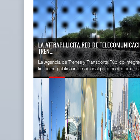
READ MORE
SSA Marin
IT-ANÁLISIS: Puerto Lázaro
Esperanz ..
Cárdenas incorpora ...
06 JUL 
06 AGO 2026
IT-ANÁLISIS: VOLARIS ABRIRÁ RUTA ENTRE
G...
READ MORE
⮕ IA y automatización redefinen operación aero
CICE gana
exhibe Challenger 3500 en LABACE 2026 Volaris a
...
02 JUL 
READ MORE
La ATTRAPI licita red de
SSA Marin
telecomunicaciones p ...
...
06 AGO 2026
29 JUN 
READ MORE