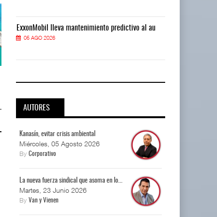
ExxonMobil lleva mantenimiento predictivo al au
ExxonMobil ll
05 AGO 2026
05 AGO 2026
APM Terminals incrementa
APM Terminals incrementa
equipamiento para mo ...
equipamiento para mo ...
05 AGO 2026
05 AGO 2026
AUTORES
Kanasín, evitar crisis ambiental
Miércoles, 05 Agosto 2026
By
Corporativo
La nueva fuerza sindical que asoma en lo...
Martes, 23 Junio 2026
By
Van y Vienen