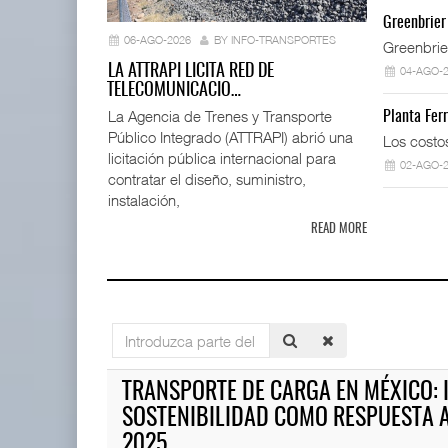
IT-ANÁLISI
Greenbrier
...
06-AGO-2026
BY INFO-TRANSPORTES
Greenbrie
06 AGO 
LA ATTRAPI LICITA RED DE
04-AGO-
TELECOMUNICACIO…
La Agencia de Trenes y Transporte
Planta Fer
Público Integrado (ATTRAPI) abrió una
TMAZ eleva 77% movimiento de
Los costo
carga suelta y s ...
licitación pública internacional para
02-AGO-
05 AGO 2026
contratar el diseño, suministro,
instalación,
READ MORE
La ATTRAPI licita red de tel
06 AGO 2026
IT-ANÁLISIS: Puerto Lázaro C
Introduzca
06 AGO 2026
parte
EE.UU. plantea nuevas
del
TRANSPORTE DE CARGA EN MÉXICO: 
restricciones para trip ...
título
05 AGO 2026
SOSTENIBILIDAD COMO RESPUESTA A
IT-ANÁLISIS: Volaris abrirá r
06 AGO 2026
2025