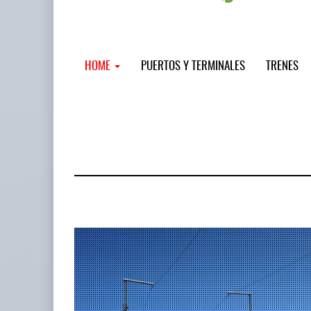
HOME
PUERTOS Y TERMINALES
TRENES
MSC incor
...
12 JUL 