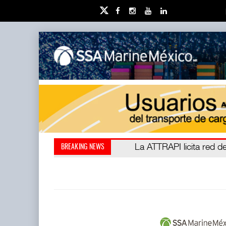
IT-ANÁLISIS: Puerto Láza
La ATTRAPI licita red de
BREAKING NEWS
(ATTRAPI) abrió