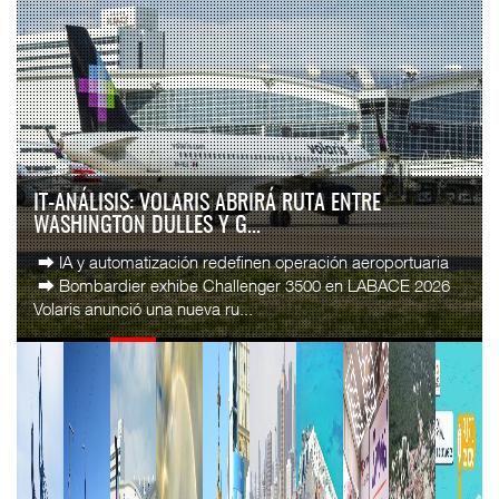
IT-ANÁLISIS: VOLARIS ABRIRÁ RUTA ENTRE
WASHINGTON DULLES Y G...
⮕ IA y automatización redefinen operación aeroportuaria
⮕ Bombardier exhibe Challenger 3500 en LABACE 2026
Volaris anunció una nueva ru...