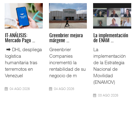
IT-ANÁLISIS:
Greenbrier mejora
La implementación
Mercado Pago ...
márgene ...
de ENAM ...
⮕ DHL despliega
Greenbrier
La
logística
Companies
implementación
humanitaria tras
incrementó la
de la Estrategia
terremotos en
rentabilidad de su
Nacional de
Venezuel
negocio de m
Movilidad
(ENAMOV)
04 AGO 2026
04 AGO 2026
03 AGO 2026