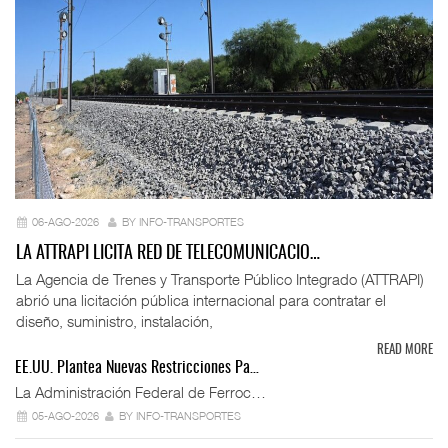
06-AGO-2026
BY INFO-TRANSPORTES
LA ATTRAPI LICITA RED DE TELECOMUNICACIO…
La Agencia de Trenes y Transporte Público Integrado (ATTRAPI)
abrió una licitación pública internacional para contratar el
diseño, suministro, instalación,
READ MORE
EE.UU. Plantea Nuevas Restricciones Pa…
La Administración Federal de Ferroc…
05-AGO-2026
BY INFO-TRANSPORTES