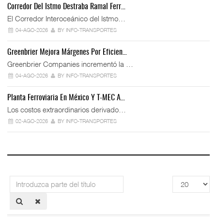
Corredor Del Istmo Destraba Ramal Ferr…
El Corredor Interoceánico del Istmo…
04-AGO-2026
BY INFO-TRANSPORTES
Greenbrier Mejora Márgenes Por Eficien…
Greenbrier Companies incrementó la …
04-AGO-2026
BY INFO-TRANSPORTES
Planta Ferroviaria En México Y T-MEC A…
Los costos extraordinarios derivado…
02-AGO-2026
BY INFO-TRANSPORTES
Introduzca
Cantidad
parte
a
del
mostrar
título