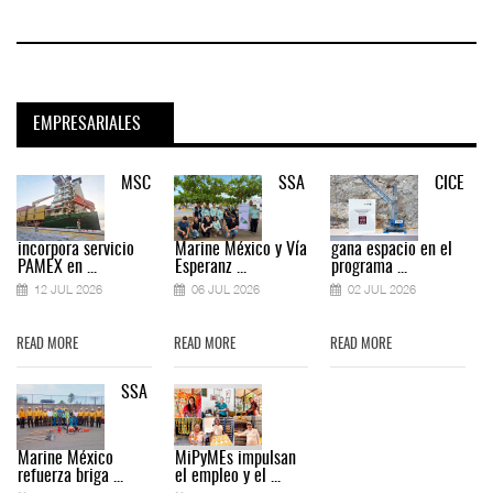
EMPRESARIALES
MSC
SSA
CICE
incorpora servicio
Marine México y Vía
gana espacio en el
PAMEX en ...
Esperanz ...
programa ...
12 JUL 2026
06 JUL 2026
02 JUL 2026
READ MORE
READ MORE
READ MORE
SSA
Marine México
MiPyMEs impulsan
refuerza briga ...
el empleo y el ...