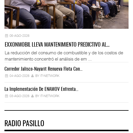
05-AGO-2026
EXXONMOBIL LLEVA MANTENIMIENTO PREDICTIVO AL…
La reducción del consumo de combustible y de los costos de
mantenimiento concentró el análisis de em ...
Corredor Jalisco-Nayarit Renueva Flota Con…
Tr
04-AGO-2026
BY IT-NETWORK
La Implementación De ENAMOV Enfrenta…
Dé
03-AGO-2026
BY IT-NETWORK
RADIO PASILLO