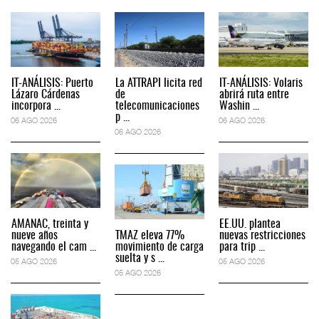
IT-ANÁLISIS: Puerto
La ATTRAPI licita red
IT-ANÁLISIS: Volaris
Lázaro Cárdenas
de
abrirá ruta entre
incorpora ...
telecomunicaciones
Washin ...
p ...
06 AGO 2026
06 AGO 2026
06 AGO 2026
AMANAC, treinta y
EE.UU. plantea
nueve años
TMAZ eleva 77%
nuevas restricciones
navegando el cam ...
movimiento de carga
para trip ...
suelta y s ...
05 AGO 2026
05 AGO 2026
05 AGO 2026