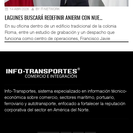
14-ABR-2026
BY IT-NETWORK
LAGUNES BUSCARÁ REDEFINIR ANIERM CON NUE…
En su oficina dentro de un edificio tradicional de la colonia
Roma, entre un estudio de grabación y un despacho que
funciona como centro de operaciones, Francisco Javie
Info-Transportes, sistema especializado en información técnico-
económica sobre comercio, sectores marítimo, portuario,
ferroviario y autotransporte, enfocado a fortalecer la reputación
corporativa del sector en América del Norte.