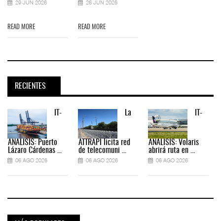
29 JUN 2026
26 JUN 2026
READ MORE
READ MORE
RECIENTES
IT-
La
IT-
ANÁLISIS: Puerto
ATTRAPI licita red
ANÁLISIS: Volaris
Lázaro Cárdenas ...
de telecomuni ...
abrirá ruta en ...
06 AGO 2026
06 AGO 2026
06 AGO 2026