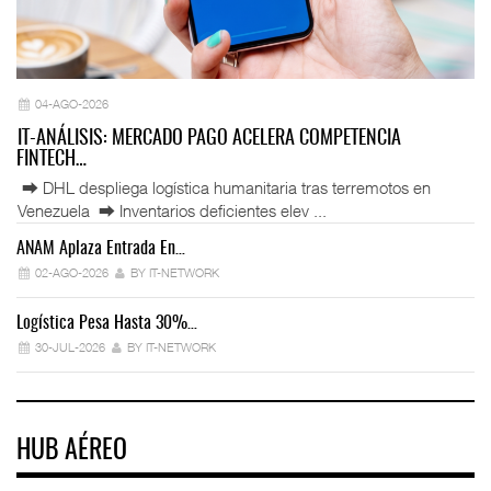
04-AGO-2026
IT-ANÁLISIS: MERCADO PAGO ACELERA COMPETENCIA
FINTECH…
⮕ DHL despliega logística humanitaria tras terremotos en
Venezuela ⮕ Inventarios deficientes elev ...
ANAM Aplaza Entrada En…
IT
02-AGO-2026
BY IT-NETWORK
Logística Pesa Hasta 30%…
Ex
30-JUL-2026
BY IT-NETWORK
HUB AÉREO