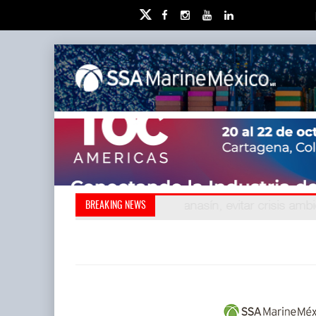
Kanasín, evitar crisis amb
Treinta y nueve años n
BREAKING NEWS
también ha redefini