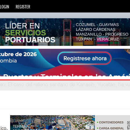
LOGIN
REGISTER
ien
avegand
: La transformación del comercio marítimo mundial