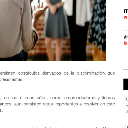
EE.UU. plantea nuevas restricciones para tripul
EE
05 AGO 2026
APM Terminals incrementa equipamiento para movi
AP
05 AGO 2026
rsisten obstáculos derivados de la discriminación que
fesionistas.
, en los últimos años, como emprendedoras y líderes
K
ances, aún persisten retos importantes a resolver en este
M
s.
L