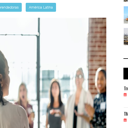
rendedoras
América Latina
io ...
TMAZ eleva 77% movimiento portuario ...
05 AGO 2026
 ...
EE.UU. plantea nuevas restricciones ...
05 AGO 2026
Treinta y nueve años navegando el cambio
Tr
05 AGO 2026
TMAZ eleva 77% movimiento portuario y servicios
TM
05 AGO 2026