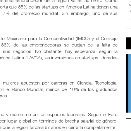
cosistema emprendedor de la región va en aumento. Como
M
orta que 35% de las startups en América Latina tienen una
el 7% del promedio mundial. Sin embargo, uno de sus
uto Mexicano para la Competitividad (IMCO) y el Consejo
 36% de las emprendedoras se quejan de la falta de
cer sus negocios. No obstante, hay esperanza: según la
rica Latina (LAVCA), las inversiones en startups lideradas
 mujeres apuesten por carreras en Ciencia, Tecnología,
con el Banco Mundial, menos del 10% de los graduados
res.
dad y machismo en los espacios laborales. Según el Foro
er lugar global en términos de brecha salarial de género,
a que la región tardará 67 años en cerrarla completamente.