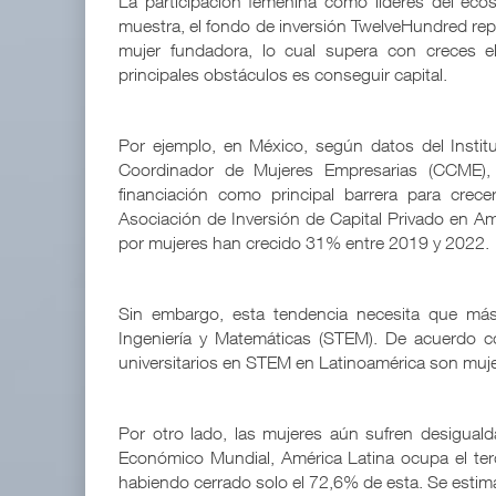
La participación femenina como líderes del e
muestra, el fondo de inversión TwelveHundred rep
mujer fundadora, lo cual supera con creces 
principales obstáculos es conseguir capital.
Por ejemplo, en México, según datos del Instit
Coordinador de Mujeres Empresarias (CCME),
financiación como principal barrera para cre
Asociación de Inversión de Capital Privado en Amé
por mujeres han crecido 31% entre 2019 y 2022.
Sin embargo, esta tendencia necesita que más
Ingeniería y Matemáticas (STEM). De acuerdo 
universitarios en STEM en Latinoamérica son muje
Por otro lado, las mujeres aún sufren desigual
Económico Mundial, América Latina ocupa el terc
habiendo cerrado solo el 72,6% de esta. Se estim