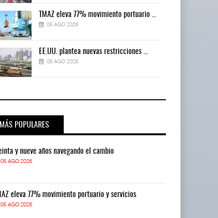
TMAZ eleva 77% movimiento portuario ...
05 AGO 2026
EE.UU. plantea nuevas restricciones ...
05 AGO 2026
MÁS POPULARES
einta y nueve años navegando el cambio
Treinta y nue
05 AGO 2026
05 AGO 2026
AZ eleva 77% movimiento portuario y servicios
TMAZ eleva 77
05 AGO 2026
05 AGO 2026