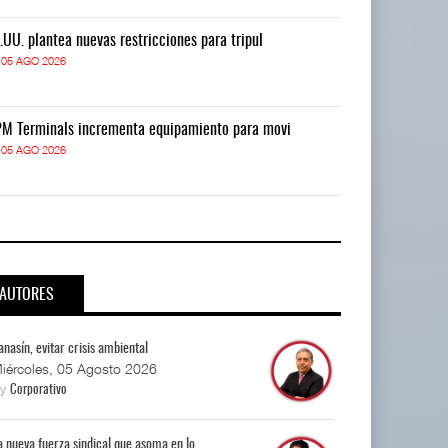
.UU. plantea nuevas restricciones para tripul
EE.UU. plantea
05 AGO 2026
05 AGO 2026
M Terminals incrementa equipamiento para movi
APM Terminals
05 AGO 2026
05 AGO 2026
AUTORES
anasín, evitar crisis ambiental
iércoles, 05 Agosto 2026
By
Corporativo
a nueva fuerza sindical que asoma en lo...