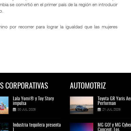
bia se convirtió en el primer país de la región en introducir
o.
ino por recorrer para lograr la igualdad que las mujeres
S CORPORATIVAS
AUTOMOTRIZ
Lala Yomi® y Toy Story
Toyota GR Yaris Aero
Lala Yomi® y Toy St
Toyota GR Yaris Ae
impulsa
Performan
impulsa
Performan
30 JUL 2026
21 JUL 2026
30 JUL 2026
21 JUL 2026
Industria tequilera presenta
MG GO! y MG Cyber
Industria tequilera p
MG GO! y MG Cybe
l
Concept: Los
l
Concept: Los