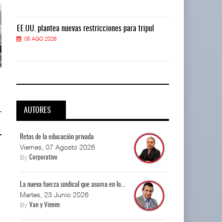
EE.UU. plantea nuevas restricciones para tripul
EE.UU. plantea
05 AGO 2026
05 AGO 2026
EE.UU. plantea nuevas
EE.UU. plantea nuevas
restricciones para trip ...
restricciones para trip ...
05 AGO 2026
05 AGO 2026
AUTORES
Retos de la educación privada
Viernes, 07 Agosto 2026
By
Corporativo
La nueva fuerza sindical que asoma en lo...
Martes, 23 Junio 2026
By
Van y Vienen