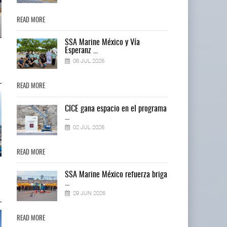
READ MORE
READ MORE
SSA Marine México y Vía
Miguel Ángel Bres encabezará
Miguel Ángel Bres encabezará
Esperanz ...
seguridad en CON ...
seguridad en CON ...
06 JUL 2026
07 AGO 2026
07 AGO 2026
READ MORE
READ MORE
ma
CICE gana espacio en el programa
...
02 JUL 2026
READ MORE
READ MORE
IT-ANÁLISIS: Puerto Lázaro
IT-ANÁLISIS: Puerto Lázaro
ga
SSA Marine México refuerza briga
Cárdenas incorpora ...
Cárdenas incorpora ...
...
06 AGO 2026
06 AGO 2026
29 JUN 2026
READ MORE
READ MORE