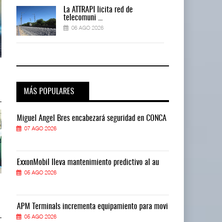
La ATTRAPI licita red de
telecomuni ...
06 AGO 2026
AMANAC, treinta y nueve años
AMANAC, treinta y nueve años
navegando el cam ...
navegando el cam ...
05 AGO 2026
05 AGO 2026
MÁS POPULARES
CA
Miguel Ángel Bres encabezará seguridad en CONCA
Miguel Ángel 
07 AGO 2026
07 AGO 2026
ExxonMobil lleva mantenimiento predictivo al au
ExxonMobil ll
05 AGO 2026
05 AGO 2026
TMAZ eleva 77% movimiento de
TMAZ eleva 77% movimiento de
carga suelta y s ...
carga suelta y s ...
05 AGO 2026
05 AGO 2026
vi
APM Terminals incrementa equipamiento para movi
APM Terminals
05 AGO 2026
05 AGO 2026