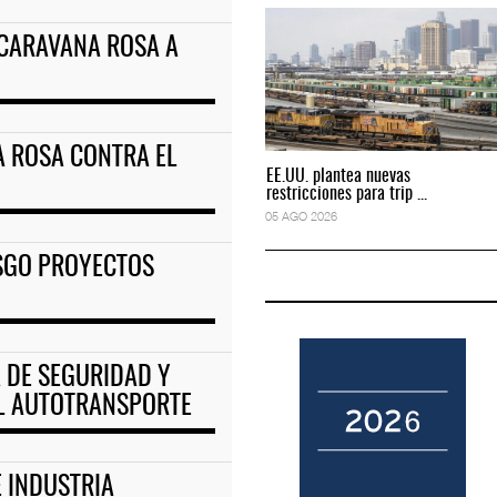
 CARAVANA ROSA A
ciones para tripul
EE.UU. plantea nuevas restricciones para tripul
05 AGO 2026
 ROSA CONTRA EL
EE.UU. plantea nuevas
EE.UU. plantea nuevas
restricciones para trip ...
restricciones para trip ...
05 AGO 2026
05 AGO 2026
ESGO PROYECTOS
 DE SEGURIDAD Y
L AUTOTRANSPORTE
 INDUSTRIA