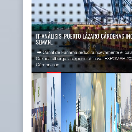
READ MORE
SSA Marin
Miguel Ángel Bres encabezará
Esperanz ..
seguridad en CON ...
06 JUL 
07 AGO 2026
LA ATTRAPI LICITA RED DE TELECOMUNICA
TREN...
READ MORE
La Agencia de Trenes y Transporte Público Integr
CICE gana
licitación pública internacional para contratar el dis
...
02 JUL 
READ MORE
IT-ANÁLISIS: Puerto Lázaro
SSA Marin
Cárdenas incorpora ...
...
06 AGO 2026
29 JUN 
READ MORE