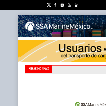
Miguel Ángel Bres encabezar
Retos de la educación priv
BREAKING NEWS
millones de