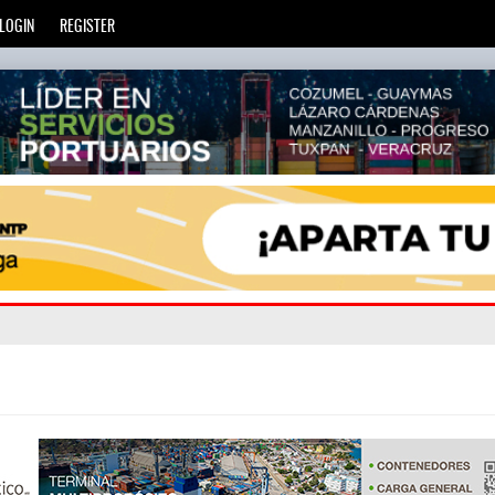
LOGIN
REGISTER
á
ada
: Más de 20 mil escuelas privadas atienden a más de ci