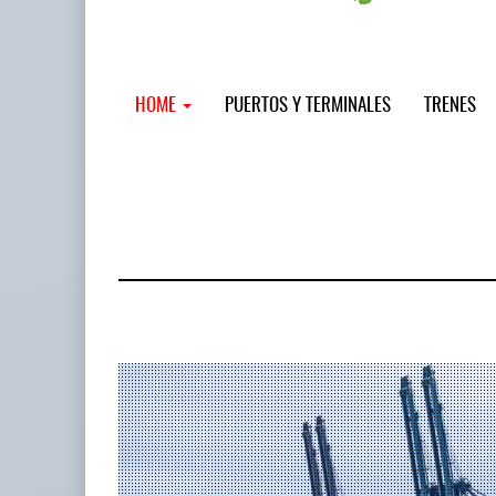
HOME
PUERTOS Y TERMINALES
TRENES
MSC incor
...
12 JUL 