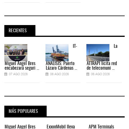
RECIENTES
IT-
La
Miguel Ángel Bres
ANÁLISIS: Puerto
ATTRAPI licita red
encabezará seguri ...
Lázaro Cárdenas ...
de telecomuni ...
07 AGO 2026
06 AGO 2026
06 AGO 2026
MÁS POPULARES
Miguel Ángel Bres
ExxonMobil lleva
APM Terminals