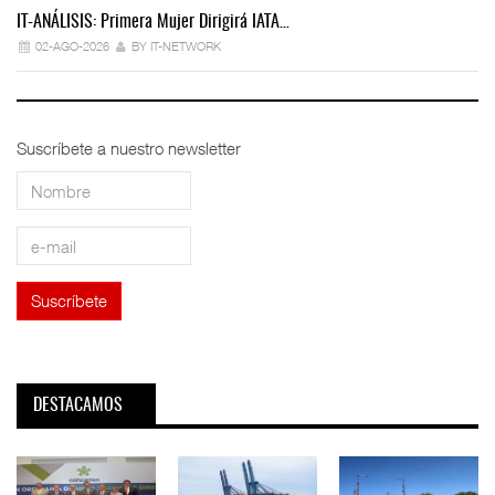
IT-ANÁLISIS: Primera Mujer Dirigirá IATA…
IT
02-AGO-2026
BY IT-NETWORK
Suscríbete a nuestro newsletter
DESTACAMOS