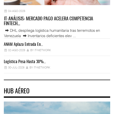
04-AGO-2026
IT-ANÁLISIS: MERCADO PAGO ACELERA COMPETENCIA
FINTECH…
⮕ DHL despliega logística humanitaria tras terremotos en
Venezuela ⮕ Inventarios deficientes elev ...
ANAM Aplaza Entrada En…
IT
02-AGO-2026
BY IT-NETWORK
Logística Pesa Hasta 30%…
Ex
30-JUL-2026
BY IT-NETWORK
HUB AÉREO