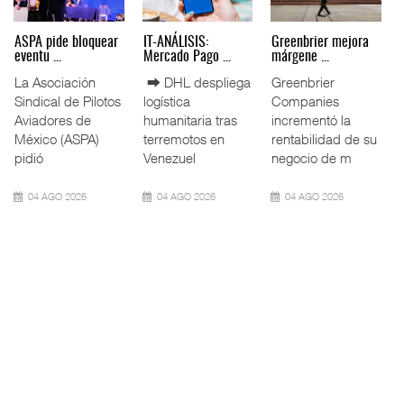
Miguel Ángel Bres
IT-ANÁLISIS: Puerto
La ATTRAPI licita
encabez ...
Lázar ...
red de ...
La Confederación
⮕ Canal de
La Agencia de
de Cámaras
Panamá reducirá
Trenes y
Industriales
nuevamente el
Transporte Público
(CONCAMIN)
calado de
Integrado
designó a Migu
Neopanamax ⮕
(ATTRAPI) abri
07 AGO 2026
06 AGO 2026
06 AGO 2026
IT-ANÁLISIS: Volaris
AMANAC, treinta y
TMAZ eleva 77%
abri ...
nueve a ...
movimiento ...
⮕ IA y
La transformación
La Terminal
automatización
del comercio
Marítima de