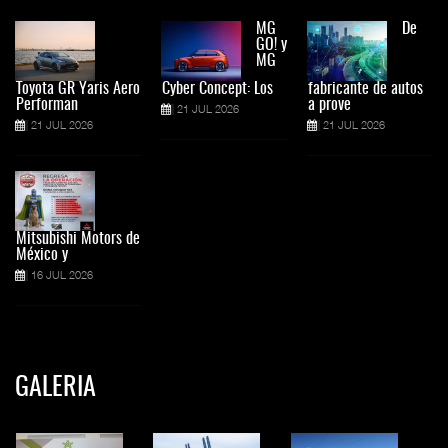
MG
De
GO! y
MG
Toyota GR Yaris Aero
Cyber Concept: Los
fabricante de autos
Performan
a prove
21 JUL 2026
21 JUL 2026
21 JUL 2026
Mitsubishi Motors de
México y
16 JUL 2026
GALERIA