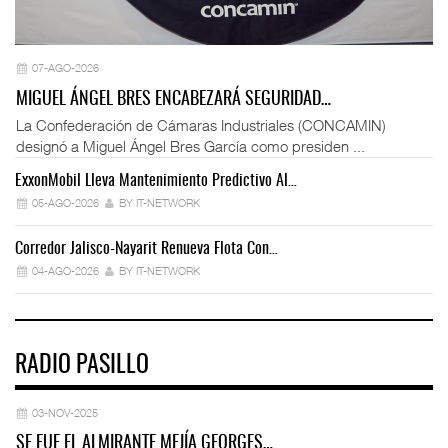
07-AGO-2026
MIGUEL ÁNGEL BRES ENCABEZARÁ SEGURIDAD…
La Confederación de Cámaras Industriales (CONCAMIN)
designó a Miguel Ángel Bres García como presiden ...
ExxonMobil Lleva Mantenimiento Predictivo Al…
La
05-AGO-2026
BY IT-NETWORK
Corredor Jalisco-Nayarit Renueva Flota Con…
Tr
04-AGO-2026
BY IT-NETWORK
RADIO PASILLO
03-NOV-2025
SE FUE EL ALMIRANTE MEJÍA GEORGES…