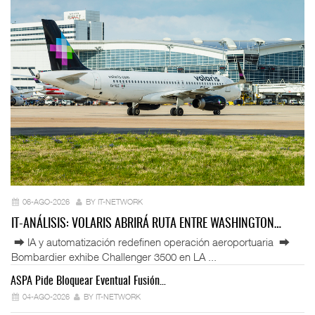
06-AGO-2026
BY IT-NETWORK
IT-ANÁLISIS: VOLARIS ABRIRÁ RUTA ENTRE WASHINGTON…
⮕ IA y automatización redefinen operación aeroportuaria ⮕
Bombardier exhibe Challenger 3500 en LA ...
ASPA Pide Bloquear Eventual Fusión…
IT
04-AGO-2026
BY IT-NETWORK