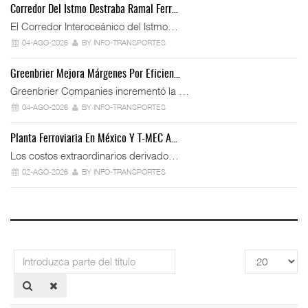
Corredor Del Istmo Destraba Ramal Ferr…
El Corredor Interoceánico del Istmo…
04-AGO-2026
BY INFO-TRANSPORTES
Greenbrier Mejora Márgenes Por Eficien…
Greenbrier Companies incrementó la …
04-AGO-2026
BY INFO-TRANSPORTES
Planta Ferroviaria En México Y T-MEC A…
Los costos extraordinarios derivado…
02-AGO-2026
BY INFO-TRANSPORTES
Introduzca
Cantidad
parte
a
del
mostrar
título