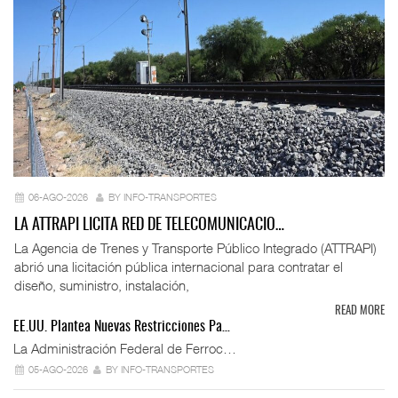
06-AGO-2026
BY INFO-TRANSPORTES
LA ATTRAPI LICITA RED DE TELECOMUNICACIO…
La Agencia de Trenes y Transporte Público Integrado (ATTRAPI)
abrió una licitación pública internacional para contratar el
diseño, suministro, instalación,
READ MORE
EE.UU. Plantea Nuevas Restricciones Pa…
La Administración Federal de Ferroc…
05-AGO-2026
BY INFO-TRANSPORTES