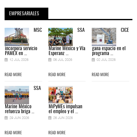
EMPRESARIALES
MSC
SSA
CICE
incorpora servicio
Marine México y Vía
gana espacio en el
PAMEX en ...
Esperanz ...
programa ...
12 JUL 2026
06 JUL 2026
02 JUL 2026
READ MORE
READ MORE
READ MORE
SSA
Marine México
MiPyMEs impulsan
refuerza briga ...
el empleo y el ...
29 JUN 2026
26 JUN 2026
READ MORE
READ MORE