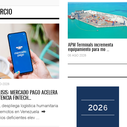
RCIO
to predictivo al au
ExxonMobil lleva mantenimiento predictivo al au
05 AGO 2026
APM Terminals incrementa
APM Terminals incrementa
equipamiento para mo ...
equipamiento para mo ...
05 AGO 2026
05 AGO 2026
O-2026
LISIS: MERCADO PAGO ACELERA
ENCIA FINTECH…
espliega logística humanitaria
rremotos en Venezuela ⮕
ios deficientes elev ...