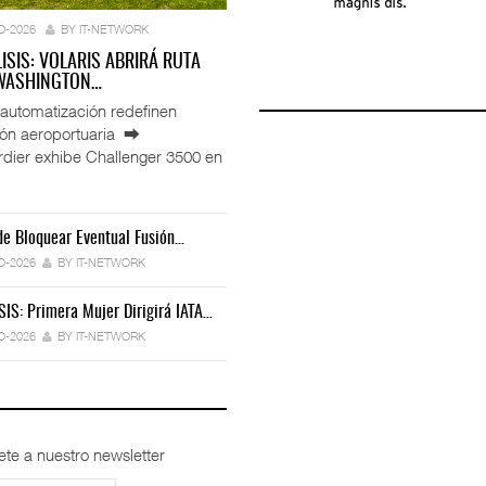
O-2026
BY IT-NETWORK
LISIS: VOLARIS ABRIRÁ RUTA
 WASHINGTON…
automatización redefinen
ión aeroportuaria ⮕
ier exhibe Challenger 3500 en
e Bloquear Eventual Fusión…
IT-ANÁLISIS: Toyota Formaliza Empresa
 Miles De Licencias…
Ford Apuesta Por El Talento…
Para…
O-2026
BY IT-NETWORK
6
BY IT-NETWORK
30-JUL-2026
BY IT-NETWORK
30-JUL-2026
BY IT-NETWORK
SIS: Primera Mujer Dirigirá IATA…
peradores Cambia Estrategia…
TRAXION Reestructura Negocio De Carga…
IT-ANÁLISIS: Iberia Inicia Vuelos A…
O-2026
BY IT-NETWORK
BY IT-NETWORK
29-JUL-2026
BY IT-NETWORK
27-JUL-2026
BY IT-NETWORK
ete a nuestro newsletter