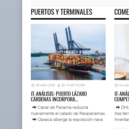
PUERTOS Y TERMINALES
COME
ExxonMobil lleva mantenimien
05 AGO 2026
APM Terminals incrementa
equipamiento para mo ...
05 AGO 2026
06-AGO-2026
BY IT-NETWORK
04-AG
IT-ANÁLISIS: PUERTO LÁZARO
IT-ANÁ
CÁRDENAS INCORPORA…
COMPET
⮕ Canal de Panamá reducirá
⮕ DHL d
nuevamente el calado de Neopanamax
tras te
⮕ Oaxaca alberga la exposición nava
Inventar
...