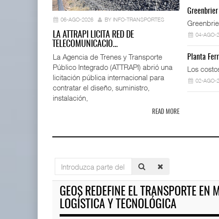
IT-ANÁLISI
Greenbrier
...
06-AGO-2026
BY INFO-TRANSPORTES
Greenbrie
06 AGO 
LA ATTRAPI LICITA RED DE
04-AGO-
TELECOMUNICACIO…
La Agencia de Trenes y Transporte
Planta Fer
Público Integrado (ATTRAPI) abrió una
TMAZ eleva 77% movimiento de
Los costo
carga suelta y s ...
licitación pública internacional para
02-AGO-
05 AGO 2026
contratar el diseño, suministro,
instalación,
READ MORE
La ATTRAPI licita red de tel
06 AGO 2026
IT-ANÁLISIS: Puerto Lázaro C
Introduzca
06 AGO 2026
parte
EE.UU. plantea nuevas
del
GEOS REDEFINE EL TRANSPORTE EN 
restricciones para trip ...
título
05 AGO 2026
LOGÍSTICA Y TECNOLÓGICA
IT-ANÁLISIS: Volaris abrirá r
06 AGO 2026