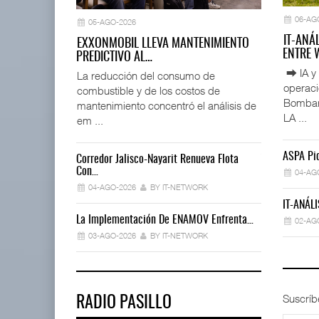
06-AG
05-AGO-2026
IT-ANÁ
EXXONMOBIL LLEVA MANTENIMIENTO
ENTRE
PREDICTIVO AL…
⮕ IA y 
La reducción del consumo de
operac
combustible y de los costos de
Bombard
mantenimiento concentró el análisis de
LA ...
em ...
ASPA Pid
Corredor Jalisco-Nayarit Renueva Flota
Trump Revoca
Con…
04-AG
02-AGO-202
04-AGO-2026
BY IT-NETWORK
IT-ANÁLI
Déficit De O
La Implementación De ENAMOV Enfrenta…
02-AG
30-JUL-2026
03-AGO-2026
BY IT-NETWORK
Suscríb
RADIO PASILLO