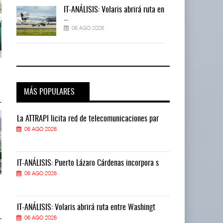
 en
IT-ANÁLISIS: Volaris abrirá ruta en
...
06 AGO 2026
TMAZ eleva 77% movimiento de
TMAZ eleva 77% movimiento de
carga suelta y s ...
carga suelta y s ...
05 AGO 2026
05 AGO 2026
MÁS POPULARES
La ATTRAPI licita red de telecomunicaciones par
La ATTRAPI lic
06 AGO 2026
06 AGO 2026
IT-ANÁLISIS: Puerto Lázaro Cárdenas incorpora s
IT-ANÁLISIS: P
06 AGO 2026
06 AGO 2026
EE.UU. plantea nuevas
EE.UU. plantea nuevas
restricciones para trip ...
restricciones para trip ...
05 AGO 2026
05 AGO 2026
IT-ANÁLISIS: Volaris abrirá ruta entre Washingt
IT-ANÁLISIS: V
06 AGO 2026
06 AGO 2026