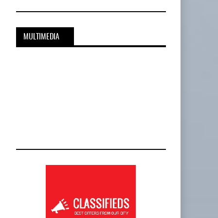
Cadena De Frío, Clave…
20-JUL-2026
BY IT-NETWORK
MULTIMEDIA
Onest SmartLogistics Impulsa Tecnología…
al…
16-JUL-2026
BY IT-NETWORK