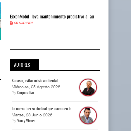
ExxonMobil lleva mantenimiento predictivo al au
ExxonMobil ll
05 AGO 2026
05 AGO 2026
APM Terminals incrementa
APM Terminals incrementa
equipamiento para mo ...
equipamiento para mo ...
05 AGO 2026
05 AGO 2026
AUTORES
Kanasín, evitar crisis ambiental
Miércoles, 05 Agosto 2026
By
Corporativo
La nueva fuerza sindical que asoma en lo...
Martes, 23 Junio 2026
By
Van y Vienen