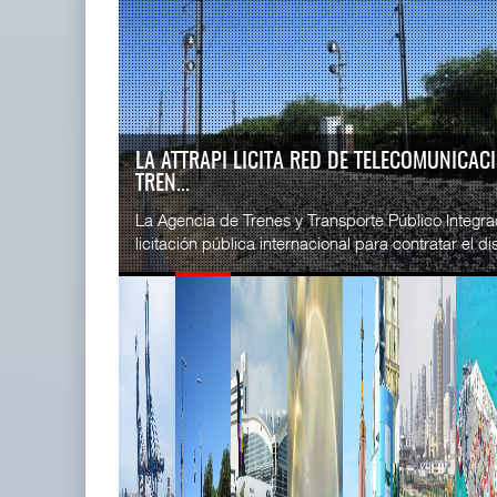
READ MORE
SSA Marin
IT-ANÁLISIS: Puerto Lázaro
Esperanz ..
Cárdenas incorpora ...
06 JUL 
06 AGO 2026
IT-ANÁLISIS: VOLARIS ABRIRÁ RUTA ENTRE
G...
READ MORE
⮕ IA y automatización redefinen operación aero
CICE gana
exhibe Challenger 3500 en LABACE 2026 Volaris a
...
02 JUL 
READ MORE
La ATTRAPI licita red de
SSA Marin
telecomunicaciones p ...
...
06 AGO 2026
29 JUN 
READ MORE