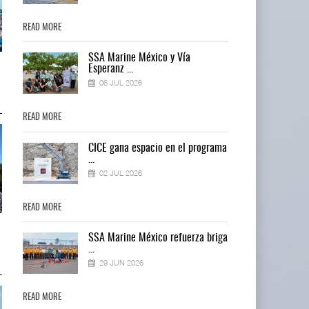
READ MORE
READ MORE
SSA Marine México y Vía
IT-ANÁLISIS: Puerto Lázaro
IT-ANÁLISIS: Puerto Lázaro
Esperanz ...
Cárdenas incorpora ...
Cárdenas incorpora ...
06 JUL 2026
06 AGO 2026
06 AGO 2026
READ MORE
READ MORE
ma
CICE gana espacio en el programa
...
02 JUL 2026
READ MORE
READ MORE
La ATTRAPI licita red de
La ATTRAPI licita red de
ga
SSA Marine México refuerza briga
telecomunicaciones p ...
telecomunicaciones p ...
...
06 AGO 2026
06 AGO 2026
29 JUN 2026
READ MORE
READ MORE