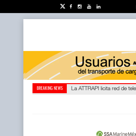
IT-ANÁLISIS: Puerto Lázaro C
La ATTRAPI licita red de tel
BREAKING NEWS
abrió