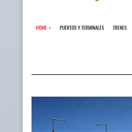
HOME
PUERTOS Y TERMINALES
TRENES
MSC incor
...
12 JUL 