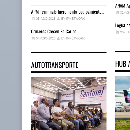
ANAM Ap
APM Terminals Incrementa Equipamiento…
02-AG
05-AGO-2026
BY IT-NETWORK
Logísti
Cruceros Crecen En Caribe…
30-JU
04-AGO-2026
BY IT-NETWORK
HUB 
AUTOTRANSPORTE