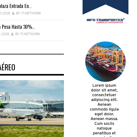
laza Entrada En…
IT-ANÁLISIS: Manifestación Electrónica
Endurece…
O-2026
BY IT-NETWORK
29-JUL-2026
BY IT-NETWORK
ca Pesa Hasta 30%…
Exportaciones Elevan Superávit Comerci
L-2026
BY IT-NETWORK
29-JUL-2026
BY IT-NETWORK
AÉREO