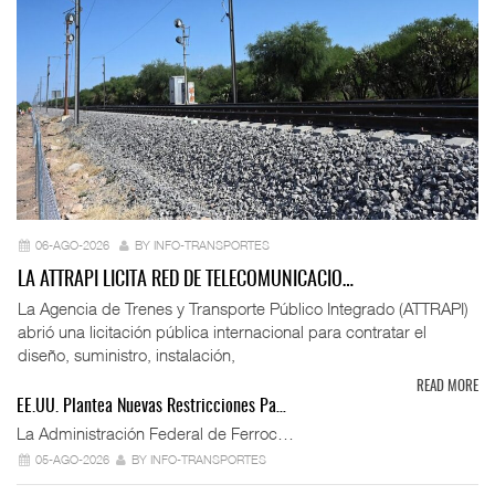
06-AGO-2026
BY INFO-TRANSPORTES
LA ATTRAPI LICITA RED DE TELECOMUNICACIO…
La Agencia de Trenes y Transporte Público Integrado (ATTRAPI)
abrió una licitación pública internacional para contratar el
diseño, suministro, instalación,
READ MORE
EE.UU. Plantea Nuevas Restricciones Pa…
La Administración Federal de Ferroc…
05-AGO-2026
BY INFO-TRANSPORTES