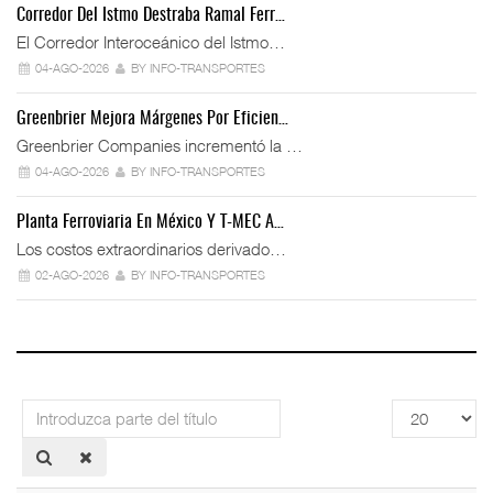
Corredor Del Istmo Destraba Ramal Ferr…
El Corredor Interoceánico del Istmo…
04-AGO-2026
BY INFO-TRANSPORTES
Greenbrier Mejora Márgenes Por Eficien…
Greenbrier Companies incrementó la …
04-AGO-2026
BY INFO-TRANSPORTES
Planta Ferroviaria En México Y T-MEC A…
Los costos extraordinarios derivado…
02-AGO-2026
BY INFO-TRANSPORTES
Introduzca
Cantidad
parte
a
del
mostrar
título