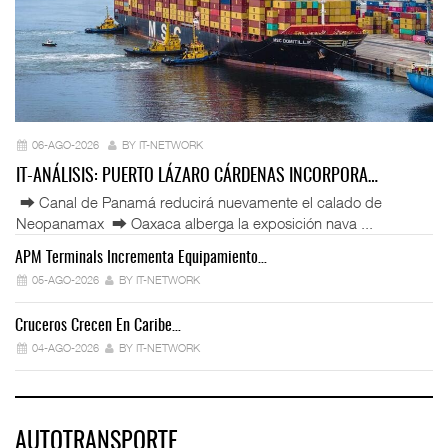
06-AGO-2026
BY IT-NETWORK
IT-ANÁLISIS: PUERTO LÁZARO CÁRDENAS INCORPORA…
⮕ Canal de Panamá reducirá nuevamente el calado de
Neopanamax ⮕ Oaxaca alberga la exposición nava ...
APM Terminals Incrementa Equipamiento…
05-AGO-2026
BY IT-NETWORK
Cruceros Crecen En Caribe…
04-AGO-2026
BY IT-NETWORK
AUTOTRANSPORTE