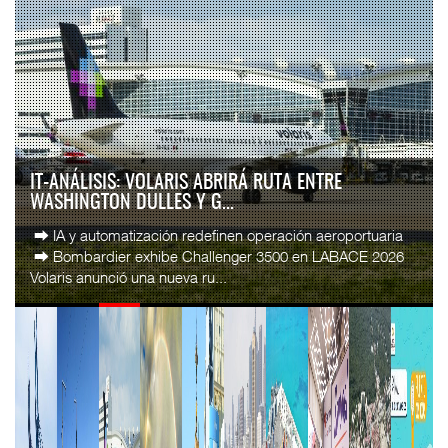
IT-ANÁLISIS: VOLARIS ABRIRÁ RUTA ENTRE
WASHINGTON DULLES Y G...
⮕ IA y automatización redefinen operación aeroportuaria
⮕ Bombardier exhibe Challenger 3500 en LABACE 2026
Volaris anunció una nueva ru...