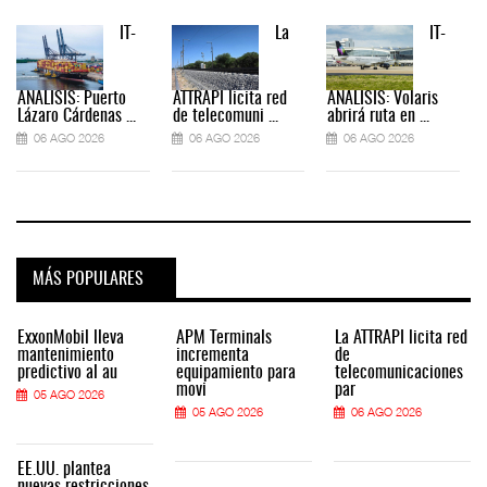
IT-
La
IT-
ANÁLISIS: Puerto
ATTRAPI licita red
ANÁLISIS: Volaris
Lázaro Cárdenas ...
de telecomuni ...
abrirá ruta en ...
06 AGO 2026
06 AGO 2026
06 AGO 2026
MÁS POPULARES
ExxonMobil lleva
APM Terminals
La ATTRAPI licita red
mantenimiento
incrementa
de
predictivo al au
equipamiento para
telecomunicaciones
movi
par
05 AGO 2026
05 AGO 2026
06 AGO 2026
EE.UU. plantea
nuevas restricciones