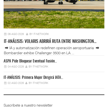
06-AGO-2026
BY IT-NETWORK
IT-ANÁLISIS: VOLARIS ABRIRÁ RUTA ENTRE WASHINGTON…
⮕ IA y automatización redefinen operación aeroportuaria ⮕
Bombardier exhibe Challenger 3500 en LA ...
ASPA Pide Bloquear Eventual Fusión…
IT
04-AGO-2026
BY IT-NETWORK
IT-ANÁLISIS: Primera Mujer Dirigirá IATA…
IT
02-AGO-2026
BY IT-NETWORK
Suscríbete a nuestro newsletter