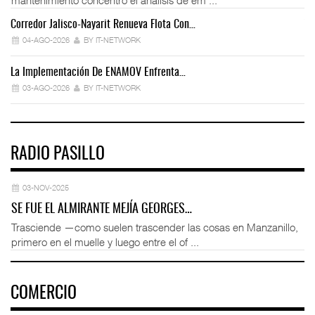
Corredor Jalisco-Nayarit Renueva Flota Con…
Tr
04-AGO-2026
BY IT-NETWORK
La Implementación De ENAMOV Enfrenta…
Dé
03-AGO-2026
BY IT-NETWORK
RADIO PASILLO
03-NOV-2025
SE FUE EL ALMIRANTE MEJÍA GEORGES…
Trasciende —como suelen trascender las cosas en Manzanillo,
primero en el muelle y luego entre el of ...
COMERCIO