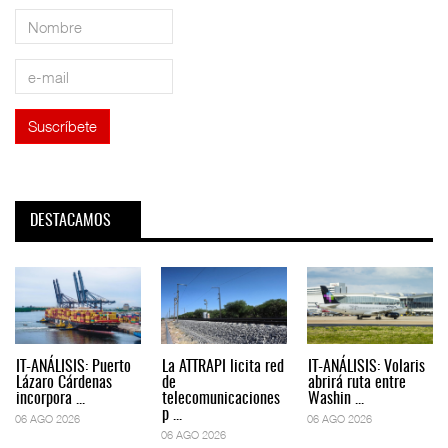
DESTACAMOS
IT-ANÁLISIS: Puerto
La ATTRAPI licita red
IT-ANÁLISIS: Volaris
Lázaro Cárdenas
de
abrirá ruta entre
incorpora ...
telecomunicaciones
Washin ...
p ...
06 AGO 2026
06 AGO 2026
06 AGO 2026