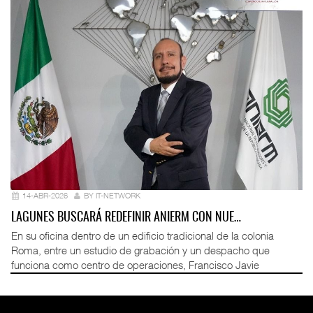
14-ABR-2026
BY IT-NETWORK
LAGUNES BUSCARÁ REDEFINIR ANIERM CON NUE…
En su oficina dentro de un edificio tradicional de la colonia
Roma, entre un estudio de grabación y un despacho que
funciona como centro de operaciones, Francisco Javie