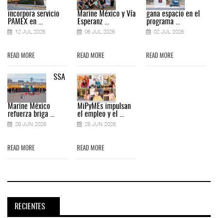
incorpora servicio
Marine México y Vía
gana espacio en el
PAMEX en ...
Esperanz ...
programa ...
12 JUL 2026
06 JUL 2026
02 JUL 2026
READ MORE
READ MORE
READ MORE
SSA
Marine México
MiPyMEs impulsan
refuerza briga ...
el empleo y el ...
29 JUN 2026
26 JUN 2026
READ MORE
READ MORE
RECIENTES