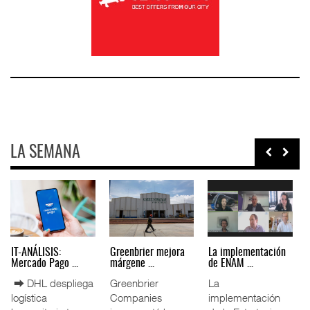
LA SEMANA
IT-ANÁLISIS: Puerto
La ATTRAPI licita
IT-ANÁLISIS: Volaris
Lázar ...
red de ...
abri ...
⮕ Canal de
La Agencia de
⮕ IA y
Panamá reducirá
Trenes y
automatización