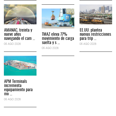
AMANAC, treinta y
EE.UU. plantea
nueve años
TMAZ eleva 77%
nuevas restricciones
navegando el cam ...
movimiento de carga
para trip ...
suelta y s ...
05 AGO 2026
05 AGO 2026
05 AGO 2026
APM Terminals
incrementa
equipamiento para
mo ...
05 AGO 2026