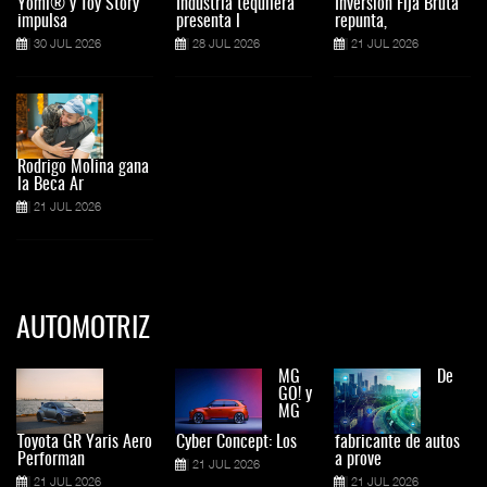
Yomi® y Toy Story
Industria tequilera
Inversión Fija Bruta
impulsa
presenta l
repunta,
30 JUL 2026
28 JUL 2026
21 JUL 2026
Rodrigo Molina gana
la Beca Ar
21 JUL 2026
AUTOMOTRIZ
MG
De
GO! y
MG
Toyota GR Yaris Aero
Cyber Concept: Los
fabricante de autos
Performan
a prove
21 JUL 2026
21 JUL 2026
21 JUL 2026