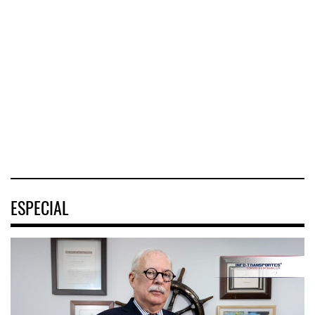
destra ...
Nayarit ...
ASPA pide bloquear
eventu ...
El Corredor
El corredor
Interoceánico del
metropolitano que
La Asociación
Istmo de
conecta Jalisco y
Sindical de Pilotos
Tehuantepec (CIIT)
Nayarit inició la
Aviadores de
destrabó
México (ASPA)
pidió
04 AGO 2026
04 AGO 2026
04 AGO 2026
ESPECIAL