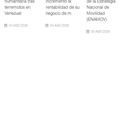
nuevamente el
Transporte Público
redefinen
calado de
Integrado
operación
Neopanamax ⮕
(ATTRAPI) abri
aeroportuaria ⮕
Bomba
06 AGO 2026
06 AGO 2026
06 AGO 2026
AMANAC, treinta y
TMAZ eleva 77%
nueve a ...
movimiento ...
EE.UU. plantea
nuevas res ...
La transformación
La Terminal
del comercio
Marítima de
La Administración
marítimo mundial
Mazatlán (TMAZ),
Federal de
también ha
subsidiaria
Ferrocarriles de
redefin
portuaria de
los Estados
Unidos (
05 AGO 2026
05 AGO 2026
05 AGO 2026