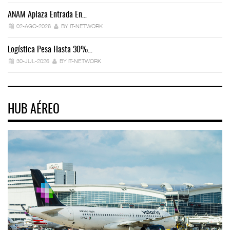
ANAM Aplaza Entrada En…
IT
02-AGO-2026
BY IT-NETWORK
Logística Pesa Hasta 30%…
Ex
30-JUL-2026
BY IT-NETWORK
HUB AÉREO