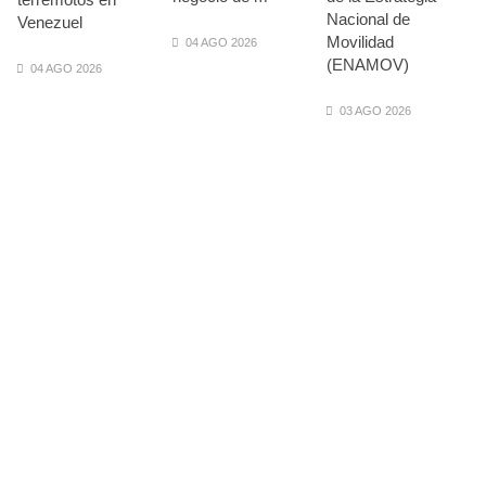
(ATTRAPI) abri
Bomba
Venezuel
06 AGO 2026
06 AGO 2026
04 AGO 2026
EE.UU. plantea
nuevas res ...
TMAZ eleva
77% movimiento
La Administración
...
Federal de
La Terminal
Ferrocarriles de
Marítima de
los Estados
Mazatlán (TMAZ),
Unidos (
subsidiaria
portuaria de
05 AGO 2026