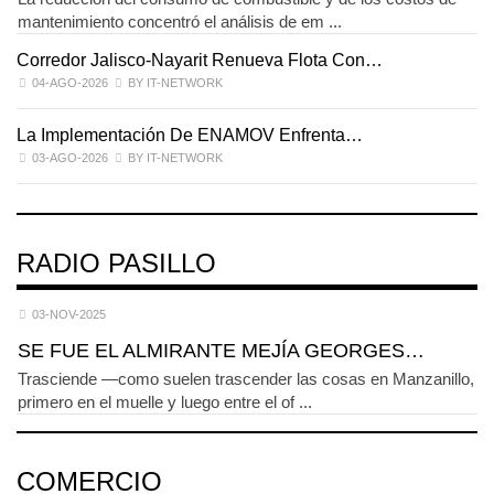
mantenimiento concentró el análisis de em ...
Corredor Jalisco-Nayarit Renueva Flota Con…
T
04-AGO-2026
BY IT-NETWORK
La Implementación De ENAMOV Enfrenta…
D
03-AGO-2026
BY IT-NETWORK
RADIO PASILLO
03-NOV-2025
SE FUE EL ALMIRANTE MEJÍA GEORGES…
Trasciende —como suelen trascender las cosas en Manzanillo,
primero en el muelle y luego entre el of ...
COMERCIO