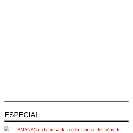
ASPA pide
bloquear eventu
...
La Asociación
Corredor
Sindical de Pilotos
Jalisco-Nayarit
Aviadores de
...
México (ASPA)
El corredor
pidió
metropolitano que
conecta Jalisco y
04 AGO 2026
Nayarit inició la
04 AGO 2026
ESPECIAL