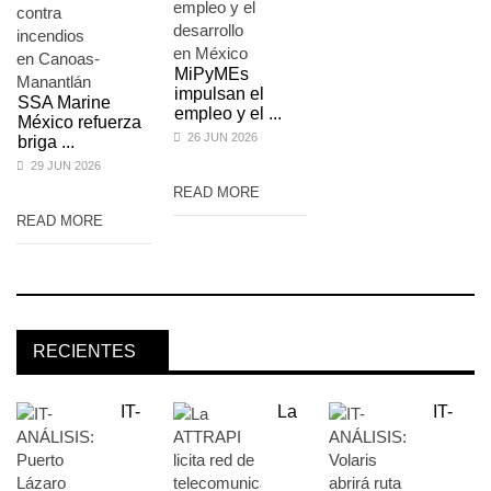
MiPyMEs
impulsan el
SSA Marine
empleo y el ...
México refuerza
26 JUN 2026
briga ...
29 JUN 2026
READ MORE
READ MORE
RECIENTES
IT-
La
IT-