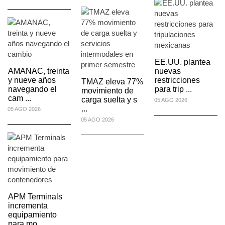
EE.UU. plantea
AMANAC, treinta
nuevas
y nueve años
restricciones
TMAZ eleva 77%
navegando el
para trip ...
movimiento de
cam ...
carga suelta y s
05 AGO 2026
...
05 AGO 2026
05 AGO 2026
APM Terminals
incrementa
equipamiento
para mo ...