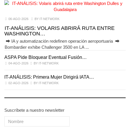
06-AGO-2026
BY IT-NETWORK
IT-ANÁLISIS: VOLARIS ABRIRÁ RUTA ENTRE
WASHINGTON…
⮕ IA y automatización redefinen operación aeroportuaria ⮕
Bombardier exhibe Challenger 3500 en LA ...
ASPA Pide Bloquear Eventual Fusión…
I
04-AGO-2026
BY IT-NETWORK
IT-ANÁLISIS: Primera Mujer Dirigirá IATA…
IT
02-AGO-2026
BY IT-NETWORK
Suscríbete a nuestro newsletter