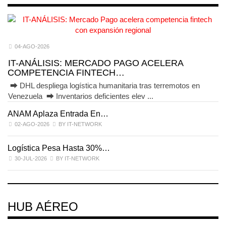
04-AGO-2026
IT-ANÁLISIS: MERCADO PAGO ACELERA
COMPETENCIA FINTECH…
⮕ DHL despliega logística humanitaria tras terremotos en
Venezuela ⮕ Inventarios deficientes elev ...
ANAM Aplaza Entrada En…
I
02-AGO-2026
BY IT-NETWORK
Logística Pesa Hasta 30%…
E
30-JUL-2026
BY IT-NETWORK
HUB AÉREO