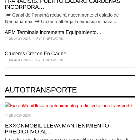
IT-ANÁLISIS: PUERTO LÁZARO CÁRDENAS
INCORPORA…
⮕ Canal de Panamá reducirá nuevamente el calado de
Neopanamax ⮕ Oaxaca alberga la exposición nava ...
APM Terminals Incrementa Equipamiento…
05-AGO-2026
BY IT-NETWORK
Cruceros Crecen En Caribe…
04-AGO-2026
BY IT-NETWORK
AUTOTRANSPORTE
05-AGO-2026
EXXONMOBIL LLEVA MANTENIMIENTO
PREDICTIVO AL…
La reducción del consumo de combustible y de los costos de