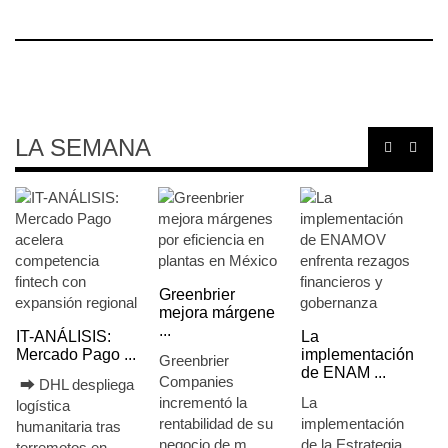
LA SEMANA
Gr
m
IT-ANÁLISIS:
...
Volaris abri ...
La ATTRAPI
IT-ANÁLISIS:
licita red de ...
Mercado Pago ...
Gr
⮕ IA y
C
La Agencia de
automatización
⮕ DHL despliega
in
Trenes y
redefinen
logística
re
Transporte
operación
humanitaria tras
ne
Público Integrado
aeroportuaria ⮕
terremotos en