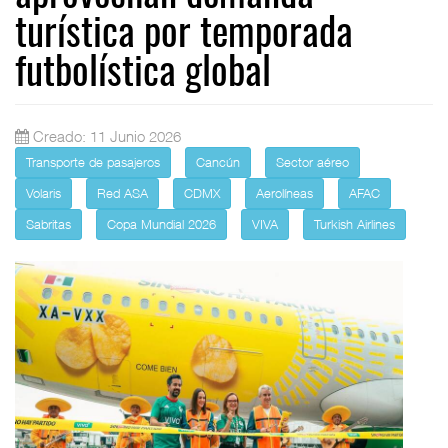
turística por temporada
futbolística global
Creado: 11 Junio 2026
Transporte de pasajeros
Cancún
Sector aéreo
Volaris
Red ASA
CDMX
Aerolíneas
AFAC
Sabritas
Copa Mundial 2026
VIVA
Turkish Airlines