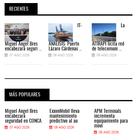
RECIENTES
IT-
La
Miguel Ángel Bres
ANÁLISIS: Puerto
ATTRAPI licita red
encabezará seguri ...
Lázaro Cárdenas ...
de telecomuni ...
07 AGO 2026
06 AGO 2026
06 AGO 2026
MÁS POPULARES
Miguel Ángel Bres
ExxonMobil lleva
APM Terminals
encabezará
mantenimiento
incrementa
seguridad en CONCA
predictivo al au
equipamiento para
movi
07 AGO 2026
05 AGO 2026
05 AGO 2026