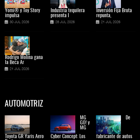
Yomi® y Toy Story
Industria tequilera
Inversión Fija Bruta
impulsa
presenta l
repunta,
30 JUL 2026
28 JUL 2026
21 JUL 2026
Rodrigo Molina gana
la Beca Ar
21 JUL 2026
AUTOMOTRIZ
MG
De
GO! y
MG
Toyota GR Yaris Aero
Cyber Concept: Los
fabricante de autos