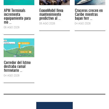
APM Terminals
ExxonMobil lleva
Cruceros crecen en
incrementa
mantenimiento
Caribe mientras
equipamiento para
predictivo al ...
bajan ferr ...
mo ...
05 AGO 2026
04 AGO 2026
05 AGO 2026
Corredor del Istmo
destraba ramal
ferroviario ...
04 AGO 2026