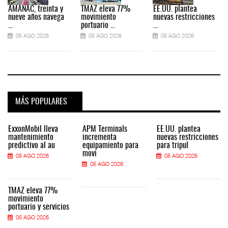
AMANAC, treinta y
TMAZ eleva 77%
EE.UU. plantea
nueve años navega
movimiento
nuevas restricciones
...
portuario ...
...
.
05 AGO 2026
05 AGO 2026
05 AGO 2026
MÁS POPULARES
ExxonMobil lleva
APM Terminals
EE.UU. plantea
mantenimiento
incrementa
nuevas restricciones
predictivo al au
equipamiento para
para tripul
movi
05 AGO 2026
05 AGO 2026
05 AGO 2026
TMAZ eleva 77%
movimiento
portuario y servicios
05 AGO 2026