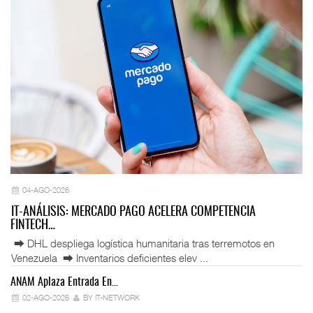
04-AGO-2026
IT-ANÁLISIS: MERCADO PAGO ACELERA COMPETENCIA
FINTECH…
⮕ DHL despliega logística humanitaria tras terremotos en
Venezuela ⮕ Inventarios deficientes elev ...
ANAM Aplaza Entrada En…
IT
02-AGO-2026
BY IT-NETWORK