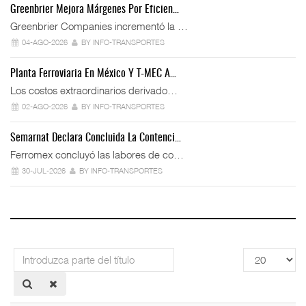
Greenbrier Mejora Márgenes Por Eficien…
Greenbrier Companies incrementó la …
04-AGO-2026
BY INFO-TRANSPORTES
Planta Ferroviaria En México Y T-MEC A…
Los costos extraordinarios derivado…
02-AGO-2026
BY INFO-TRANSPORTES
Semarnat Declara Concluida La Contenci…
Ferromex concluyó las labores de co…
30-JUL-2026
BY INFO-TRANSPORTES
Introduzca
Cantidad
parte
a
del
mostrar
título