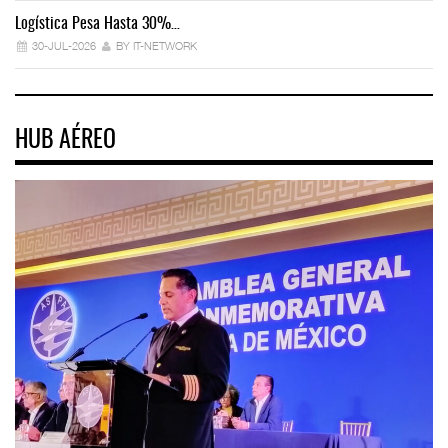
Logística Pesa Hasta 30%…
Ex
30-JUL-2026
BY IT-NETWORK
HUB AÉREO