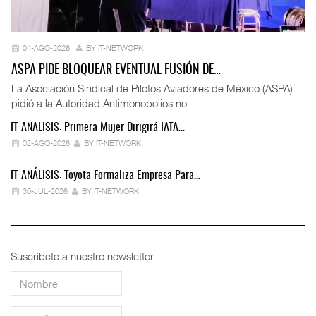
04-AGO-2026
BY IT-NETWORK
ASPA PIDE BLOQUEAR EVENTUAL FUSIÓN DE…
La Asociación Sindical de Pilotos Aviadores de México (ASPA)
pidió a la Autoridad Antimonopolios no ...
IT-ANÁLISIS: Primera Mujer Dirigirá IATA…
IT
02-AGO-2026
BY IT-NETWORK
IT-ANÁLISIS: Toyota Formaliza Empresa Para…
IT
30-JUL-2026
BY IT-NETWORK
Suscríbete a nuestro newsletter