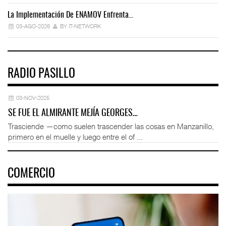
La Implementación De ENAMOV Enfrenta…
Dé
03-AGO-2026
BY IT-NETWORK
RADIO PASILLO
03-NOV-2025
SE FUE EL ALMIRANTE MEJÍA GEORGES…
Trasciende —como suelen trascender las cosas en Manzanillo,
primero en el muelle y luego entre el of ...
COMERCIO