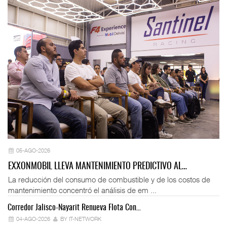
05-AGO-2026
EXXONMOBIL LLEVA MANTENIMIENTO PREDICTIVO AL…
La reducción del consumo de combustible y de los costos de
mantenimiento concentró el análisis de em ...
Corredor Jalisco-Nayarit Renueva Flota Con…
Tr
04-AGO-2026
BY IT-NETWORK