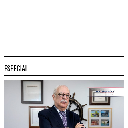
humanitaria tras
rentabilidad de su
de la Estrategia
terremotos en
negocio de m
Nacional de
Venezuel
Movilidad
(ENAMOV)
04 AGO 2026
04 AGO 2026
03 AGO 2026
ESPECIAL