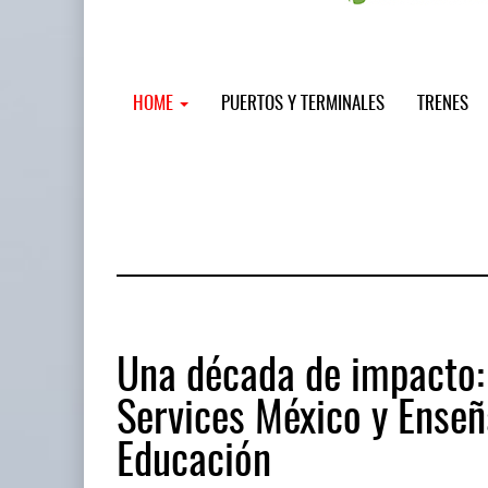
HOME
PUERTOS Y TERMINALES
TRENES
Una década de impacto:
Services México y Enseñ
AMANAC, treinta y nueve años naveg
Educación
05 AGO 2026