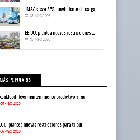
TMAZ eleva 77% movimiento de carga ...
05 AGO 2026
EE.UU. plantea nuevas restricciones ...
05 AGO 2026
MÁS POPULARES
xonMobil lleva mantenimiento predictivo al au
ExxonMobil lle
05 AGO 2026
05 AGO 2026
.UU. plantea nuevas restricciones para tripul
EE.UU. plantea
05 AGO 2026
05 AGO 2026