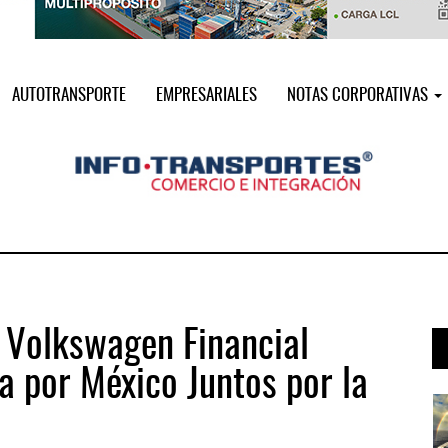
AUTOTRANSPORTE
EMPRESARIALES
NOTAS CORPORATIVAS
 Volkswagen Financial
a por México Juntos por la
a ...
AMANAC, treinta y nueve años navega ...
05 AGO 2026