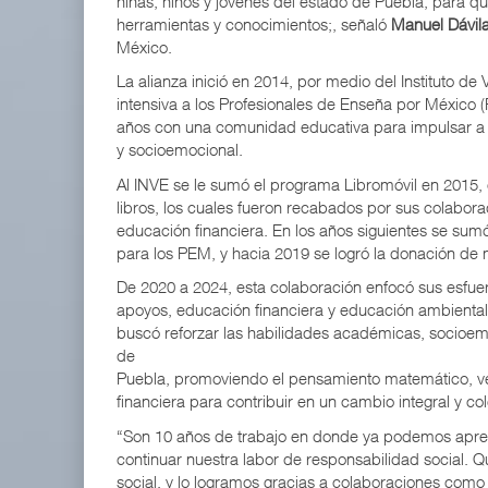
niñas, niños y jóvenes del estado de Puebla, para q
herramientas y conocimientos;, señaló
Manuel Dávil
México.
La alianza inició en 2014, por medio del Instituto de
intensiva a los Profesionales de Enseña por Méxic
años con una comunidad educativa para impulsar a 
y socioemocional.
Al INVE se le sumó el programa Libromóvil en 201
libros, los cuales fueron recabados por sus colabor
educación financiera. En los años siguientes se su
para los PEM, y hacia 2019 se logró la donación de 
De 2020 a 2024, esta colaboración enfocó sus esfuerz
apoyos, educación financiera y educación ambiental
buscó reforzar las habilidades académicas, socioemo
de
Puebla, promoviendo el pensamiento matemático, ve
financiera para contribuir en un cambio integral y c
“Son 10 años de trabajo en donde ya podemos aprecia
continuar nuestra labor de responsabilidad social. 
social, y lo logramos gracias a colaboraciones como