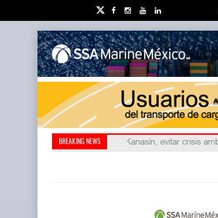
Kanasín, evitar crisis amb
AMANAC, treinta y nu
BREAKING NEWS
también ha redefini