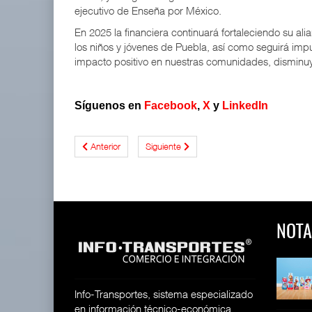
ejecutivo de Enseña por México.
En 2025 la financiera continuará fortaleciendo su 
los niños y jóvenes de Puebla, así como seguirá im
impacto positivo en nuestras comunidades, disminu
Síguenos en
Facebook
,
X
y
LinkedIn
Anterior
Siguiente
NOTA
 y Toy Story
Lala Yomi® y Toy Story
Toyota GR Yaris Aero
impulsa
Performan
26
30 JUL 2026
21 JUL 2026
Info-Transportes, sistema especializado
en información técnico-económica