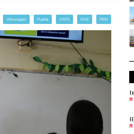
ga ...
TMAZ eleva 77% movimiento de carga ...
05 AGO 2026
Volkswagen
Puebla
VWFS
INVE
PEM
 ...
EE.UU. plantea nuevas restricciones ...
05 AGO 2026
ExxonMobil lleva mantenimiento predictivo al au
Ex
05 AGO 2026
EE.UU. plantea nuevas restricciones para tripul
EE
05 AGO 2026