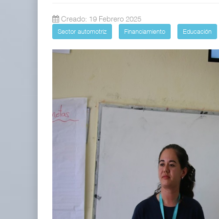
TMAZ eleva 77% movimiento de car
Creado: 19 Febrero 2025
05 AGO 2026
Sector automotriz
Financiamiento
Educación
EE.UU. plantea nuevas restricciones
05 AGO 2026
ExxonMobil lleva mantenimiento predictivo al au
05 AGO 2026
EE.UU. plantea nuevas restricciones para tripul
05 AGO 2026