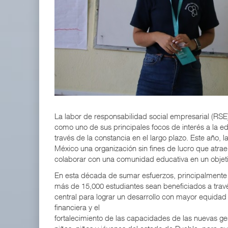
APM Terminals incrementa equipamiento para movi
05 AGO 2026
TMAZ eleva 77% movimiento de carga suelta y ser
05 AGO 2026
La labor de responsabilidad social empresarial (RS
como uno de sus principales focos de interés a la ed
través de la constancia en el largo plazo. Este año
México una organización sin fines de lucro que atrae
colaborar con una comunidad educativa en un objeti
En esta década de sumar esfuerzos, principalmente
más de 15,000 estudiantes sean beneficiados a trav
central para lograr un desarrollo con mayor equidad
financiera y el
fortalecimiento de las capacidades de las nuevas g