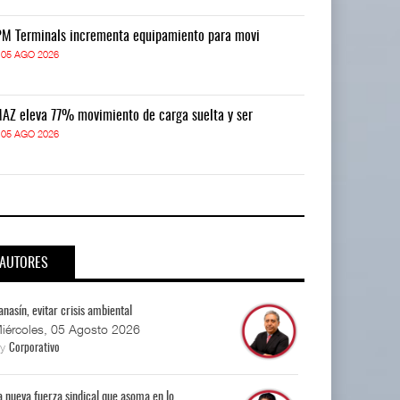
M Terminals incrementa equipamiento para movi
APM Terminals
05 AGO 2026
05 AGO 2026
AZ eleva 77% movimiento de carga suelta y ser
TMAZ eleva 77
05 AGO 2026
05 AGO 2026
AUTORES
anasín, evitar crisis ambiental
iércoles, 05 Agosto 2026
By
Corporativo
a nueva fuerza sindical que asoma en lo...