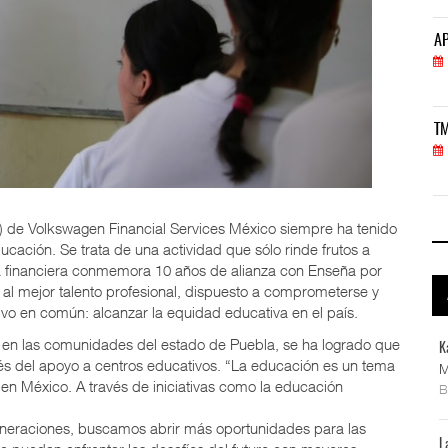
APM Terminals incrementa equipamiento para movi
AP
05 AGO 2026
TMAZ eleva 77% movimiento de carga suelta y ser
TM
05 AGO 2026
E) de Volkswagen Financial Services México siempre ha tenido
ucación. Se trata de una actividad que sólo rinde frutos a
, la financiera conmemora 10 años de alianza con Enseña por
 al mejor talento profesional, dispuesto a comprometerse y
vo en común: alcanzar la equidad educativa en el país.
 en las comunidades del estado de Puebla, se ha logrado que
K
és del apoyo a centros educativos. “La educación es un tema
M
 en México. A través de iniciativas como la educación
eneraciones, buscamos abrir más oportunidades para las
L