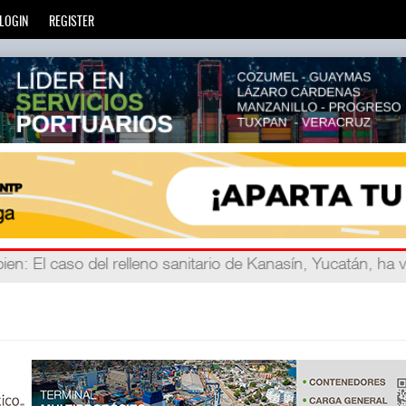
LOGIN
REGISTER
ien
eve años
: La transformación del comercio marítimo mundia