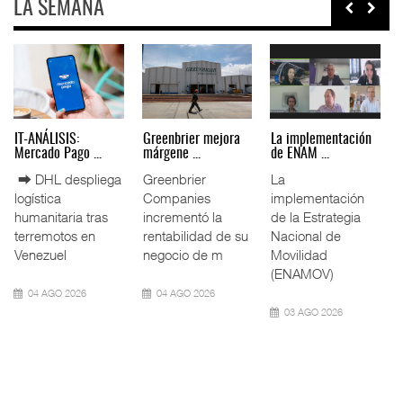
LA SEMANA
IT-ANÁLISIS: Puerto
La ATTRAPI licita
IT-ANÁLISIS: Volaris
Lázar ...
red de ...
abri ...
⮕ Canal de
La Agencia de
⮕ IA y
Panamá reducirá
Trenes y
automatización
nuevamente el
Transporte Público
redefinen
calado de
Integrado
operación
Neopanamax ⮕
(ATTRAPI) abri
aeroportuaria ⮕
Bomba
06 AGO 2026
06 AGO 2026
06 AGO 2026