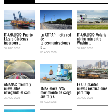
IT-ANÁLISIS: Puerto
La ATTRAPI licita red
IT-ANÁLISIS: Volaris
Lázaro Cárdenas
de
abrirá ruta entre
incorpora ...
telecomunicaciones
Washin ...
p ...
06 AGO 2026
06 AGO 2026
06 AGO 2026
AMANAC, treinta y
EE.UU. plantea
nueve años
TMAZ eleva 77%
nuevas restricciones
navegando el cam ...
movimiento de carga
para trip ...
suelta y s ...
05 AGO 2026
05 AGO 2026
05 AGO 2026