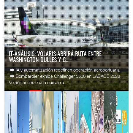
IT-ANÁLISIS: VOLARIS ABRIRÁ RUTA ENTRE
WASHINGTON DULLES Y G...
⮕ IA y automatización redefinen operación aeroportuaria
⮕ Bombardier exhibe Challenger 3500 en LABACE 2026
Volaris anunció una nueva ru...