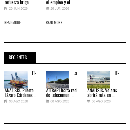
refuerza briga ...
el empleo y el ...
29 JUN 2026
26 JUN 2026
READ MORE
READ MORE
RECIENTES
IT-
La
IT-
ANÁLISIS: Puerto
ATTRAPI licita red
ANÁLISIS: Volaris
Lázaro Cárdenas ...
de telecomuni ...
abrirá ruta en ...
06 AGO 2026
06 AGO 2026
06 AGO 2026