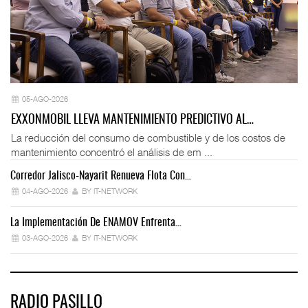
05-AGO-2026
EXXONMOBIL LLEVA MANTENIMIENTO PREDICTIVO AL…
La reducción del consumo de combustible y de los costos de
mantenimiento concentró el análisis de em ...
Corredor Jalisco-Nayarit Renueva Flota Con…
Tr
04-AGO-2026
BY IT-NETWORK
La Implementación De ENAMOV Enfrenta…
Dé
03-AGO-2026
BY IT-NETWORK
RADIO PASILLO