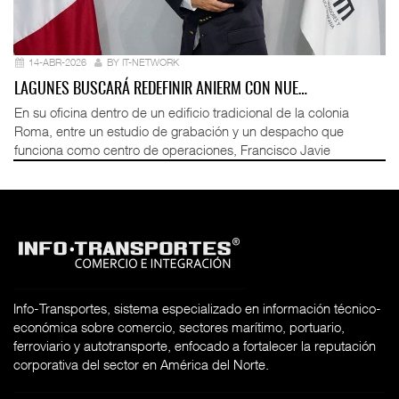
14-ABR-2026
BY IT-NETWORK
LAGUNES BUSCARÁ REDEFINIR ANIERM CON NUE…
En su oficina dentro de un edificio tradicional de la colonia
Roma, entre un estudio de grabación y un despacho que
funciona como centro de operaciones, Francisco Javie
Info-Transportes, sistema especializado en información técnico-
económica sobre comercio, sectores marítimo, portuario,
ferroviario y autotransporte, enfocado a fortalecer la reputación
corporativa del sector en América del Norte.