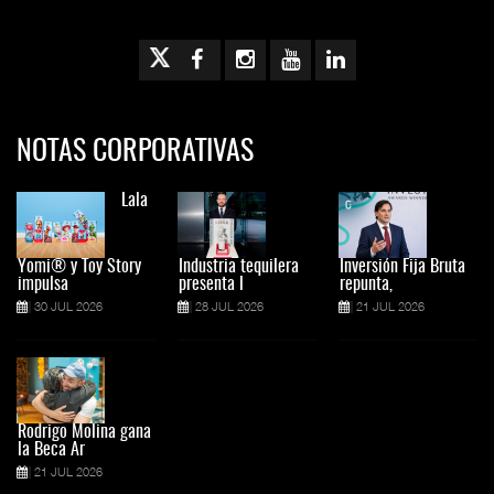
NOTAS CORPORATIVAS
Lala
Yomi® y Toy Story
Industria tequilera
Inversión Fija Bruta
impulsa
presenta l
repunta,
30 JUL 2026
28 JUL 2026
21 JUL 2026
Rodrigo Molina gana
la Beca Ar
21 JUL 2026