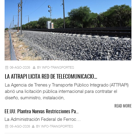
06-AGO-2026
BY INFO-TRANSPORTES
LA ATTRAPI LICITA RED DE TELECOMUNICACIO…
La Agencia de Trenes y Transporte Público Integrado (ATTRAPI)
abrió una licitación pública internacional para contratar el
diseño, suministro, instalación,
READ MORE
EE.UU. Plantea Nuevas Restricciones Pa…
La Administración Federal de Ferroc…
05-AGO-2026
BY INFO-TRANSPORTES