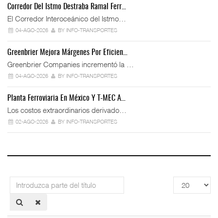
Corredor Del Istmo Destraba Ramal Ferr…
El Corredor Interoceánico del Istmo…
04-AGO-2026
BY INFO-TRANSPORTES
Greenbrier Mejora Márgenes Por Eficien…
Greenbrier Companies incrementó la …
04-AGO-2026
BY INFO-TRANSPORTES
Planta Ferroviaria En México Y T-MEC A…
Los costos extraordinarios derivado…
02-AGO-2026
BY INFO-TRANSPORTES
Introduzca
Cantidad
parte
a
del
mostrar
título