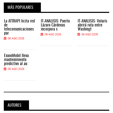
MÁS POPULARES
La ATTRAPI licita red
IT-ANÁLISIS: Puerto
IT-ANÁLISIS: Volaris
de
Lázaro Cárdenas
abrirá ruta entre
telecomunicaciones
incorpora s
Washingt
par
06 AGO 2026
06 AGO 2026
06 AGO 2026
ExxonMobil lleva
mantenimiento
predictivo al au
05 AGO 2026
AUTORES