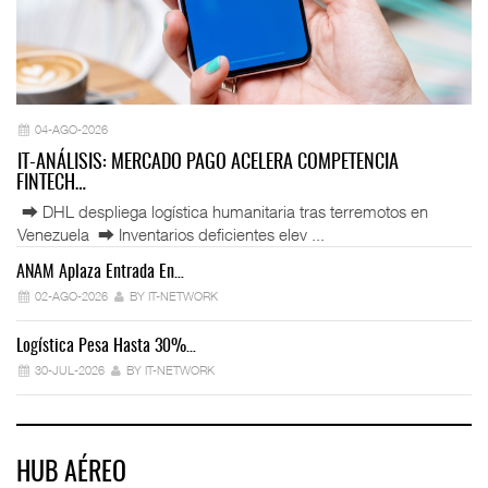
04-AGO-2026
IT-ANÁLISIS: MERCADO PAGO ACELERA COMPETENCIA
FINTECH…
⮕ DHL despliega logística humanitaria tras terremotos en
Venezuela ⮕ Inventarios deficientes elev ...
ANAM Aplaza Entrada En…
IT
02-AGO-2026
BY IT-NETWORK
Logística Pesa Hasta 30%…
Ex
30-JUL-2026
BY IT-NETWORK
HUB AÉREO