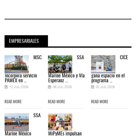
EMPRESARIALES
MSC
SSA
CICE
incorpora servicio
Marine México y Vía
gana espacio en el
PAMEX en ...
Esperanz ...
programa ...
12 JUL 2026
06 JUL 2026
02 JUL 2026
READ MORE
READ MORE
READ MORE
SSA
Marine México
MiPyMEs impulsan