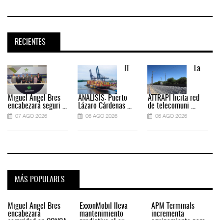
RECIENTES
IT-
La
Miguel Ángel Bres
ANÁLISIS: Puerto
ATTRAPI licita red
encabezará seguri ...
Lázaro Cárdenas ...
de telecomuni ...
07 AGO 2026
06 AGO 2026
06 AGO 2026
MÁS POPULARES
Miguel Ángel Bres
ExxonMobil lleva
APM Terminals
encabezará
mantenimiento
incrementa