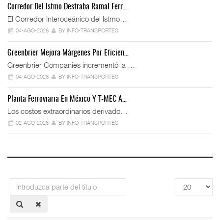
Corredor Del Istmo Destraba Ramal Ferr…
El Corredor Interoceánico del Istmo…
04-AGO-2026
BY INFO-TRANSPORTES
Greenbrier Mejora Márgenes Por Eficien…
Greenbrier Companies incrementó la …
04-AGO-2026
BY INFO-TRANSPORTES
Planta Ferroviaria En México Y T-MEC A…
Los costos extraordinarios derivado…
02-AGO-2026
BY INFO-TRANSPORTES
Introduzca
Cantidad
parte
a
del
mostrar
título