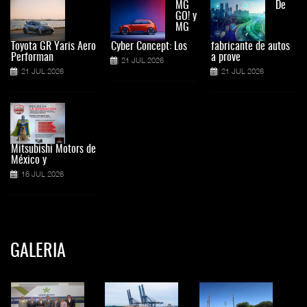
MG
De
GO! y
MG
Toyota GR Yaris Aero
Cyber Concept: Los
fabricante de autos
Performan
a prove
21 JUL 2026
21 JUL 2026
21 JUL 2026
Mitsubishi Motors de
México y
16 JUL 2026
GALERIA