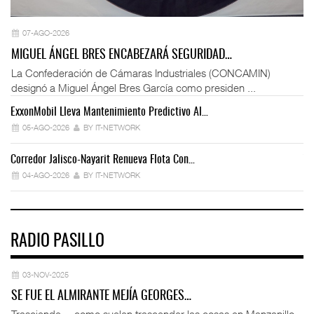
07-AGO-2026
MIGUEL ÁNGEL BRES ENCABEZARÁ SEGURIDAD…
La Confederación de Cámaras Industriales (CONCAMIN)
designó a Miguel Ángel Bres García como presiden ...
ExxonMobil Lleva Mantenimiento Predictivo Al…
La
05-AGO-2026
BY IT-NETWORK
Corredor Jalisco-Nayarit Renueva Flota Con…
Tr
04-AGO-2026
BY IT-NETWORK
RADIO PASILLO
03-NOV-2025
SE FUE EL ALMIRANTE MEJÍA GEORGES…