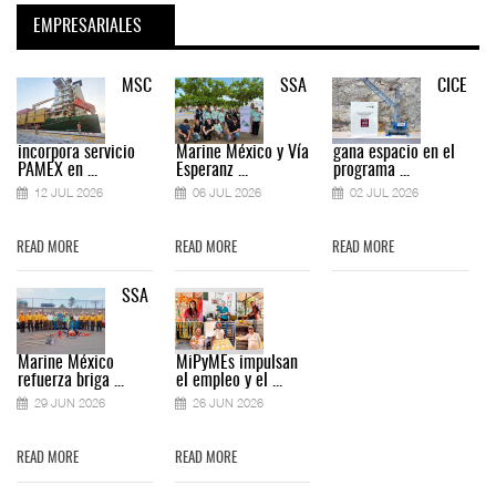
EMPRESARIALES
MSC
SSA
CICE
incorpora servicio
Marine México y Vía
gana espacio en el
PAMEX en ...
Esperanz ...
programa ...
12 JUL 2026
06 JUL 2026
02 JUL 2026
READ MORE
READ MORE
READ MORE
SSA
Marine México
MiPyMEs impulsan
refuerza briga ...
el empleo y el ...
29 JUN 2026
26 JUN 2026
READ MORE
READ MORE