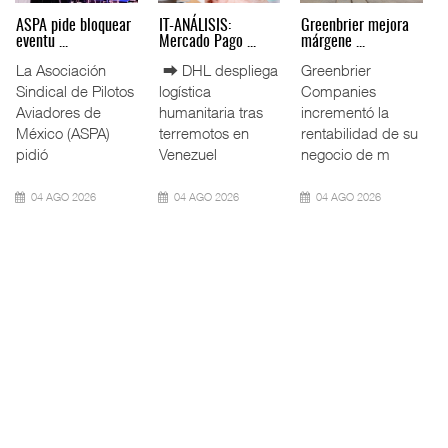
Miguel Ángel Bres
IT-ANÁLISIS: Puerto
La ATTRAPI licita
encabez ...
Lázar ...
red de ...
La Confederación
⮕ Canal de
La Agencia de
de Cámaras
Panamá reducirá
Trenes y
Industriales
nuevamente el
Transporte Público
(CONCAMIN)
calado de
Integrado
designó a Migu
Neopanamax ⮕
(ATTRAPI) abri
07 AGO 2026
06 AGO 2026
06 AGO 2026
IT-ANÁLISIS: Volaris
AMANAC, treinta y
TMAZ eleva 77%
abri ...
nueve a ...
movimiento ...
⮕ IA y
La transformación
La Terminal
automatización
del comercio
Marítima de
redefinen
marítimo mundial
Mazatlán (TMAZ),