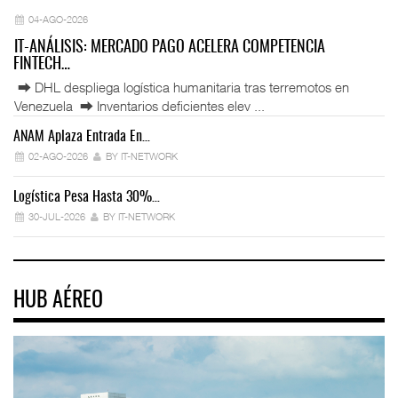
04-AGO-2026
IT-ANÁLISIS: MERCADO PAGO ACELERA COMPETENCIA
FINTECH…
⮕ DHL despliega logística humanitaria tras terremotos en
Venezuela ⮕ Inventarios deficientes elev ...
ANAM Aplaza Entrada En…
IT
02-AGO-2026
BY IT-NETWORK
Logística Pesa Hasta 30%…
Ex
30-JUL-2026
BY IT-NETWORK
HUB AÉREO