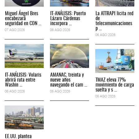
Miguel Ángel Bres
IT-ANÁLISIS: Puerto
La ATTRAPI licita red
encabezará
Lázaro Cárdenas
de
seguridad en CON ...
incorpora ...
telecomunicaciones
p ...
07 AGO 2026
06 AGO 2026
06 AGO 2026
IT-ANÁLISIS: Volaris
AMANAC, treinta y
abrirá ruta entre
nueve años
TMAZ eleva 77%
Washin ...
navegando el cam ...
movimiento de carga
suelta y s ...
06 AGO 2026
05 AGO 2026
05 AGO 2026
EE.UU. plantea