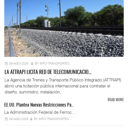
06-AGO-2026
BY INFO-TRANSPORTES
LA ATTRAPI LICITA RED DE TELECOMUNICACIO…
La Agencia de Trenes y Transporte Público Integrado (ATTRAPI)
abrió una licitación pública internacional para contratar el
diseño, suministro, instalación,
READ MORE
EE.UU. Plantea Nuevas Restricciones Pa…
La Administración Federal de Ferroc…
05-AGO-2026
BY INFO-TRANSPORTES