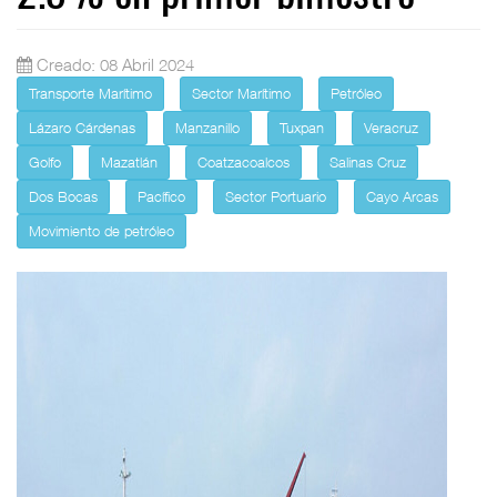
Creado: 08 Abril 2024
Transporte Marítimo
Sector Marítimo
Petróleo
Lázaro Cárdenas
Manzanillo
Tuxpan
Veracruz
Golfo
Mazatlán
Coatzacoalcos
Salinas Cruz
Dos Bocas
Pacífico
Sector Portuario
Cayo Arcas
Movimiento de petróleo