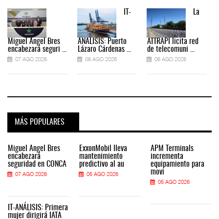
IT-
La
Miguel Ángel Bres
ANÁLISIS: Puerto
ATTRAPI licita red
encabezará seguri ...
Lázaro Cárdenas ...
de telecomuni ...
07 AGO 2026
06 AGO 2026
06 AGO 2026
MÁS POPULARES
Miguel Ángel Bres
ExxonMobil lleva
APM Terminals
encabezará
mantenimiento
incrementa
seguridad en CONCA
predictivo al au
equipamiento para
movi
07 AGO 2026
05 AGO 2026
05 AGO 2026
IT-ANÁLISIS: Primera
mujer dirigirá IATA