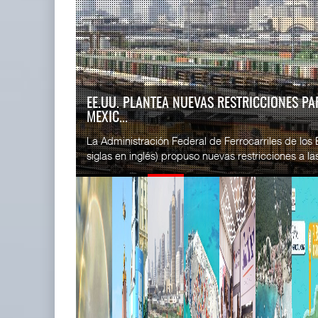
READ MORE
SSA Marin
AMANAC, treinta y nueve años
Esperanz ..
navegando el cam ...
06 JUL 
05 AGO 2026
EE.UU. PLANTEA NUEVAS RESTRICCIONES PA
MEXIC...
READ MORE
La Administración Federal de Ferrocarriles de los
CICE gana
siglas en inglés) propuso nuevas restricciones a las 
...
02 JUL 
READ MORE
TMAZ eleva 77% movimiento de
SSA Marin
carga suelta y s ...
...
05 AGO 2026
29 JUN 
READ MORE