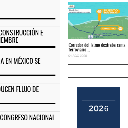
e carga suelta y ser
TMAZ eleva 77% movimiento de carga suelta y se
05 AGO 2026
 CONSTRUCCIÓN E
TIEMBRE
Corredor del Istmo destraba ramal
Corredor del Istmo destraba ramal
ferroviario ...
ferroviario ...
04 AGO 2026
04 AGO 2026
A EN MÉXICO SE
DUCEN FLUJO DE
º CONGRESO NACIONAL