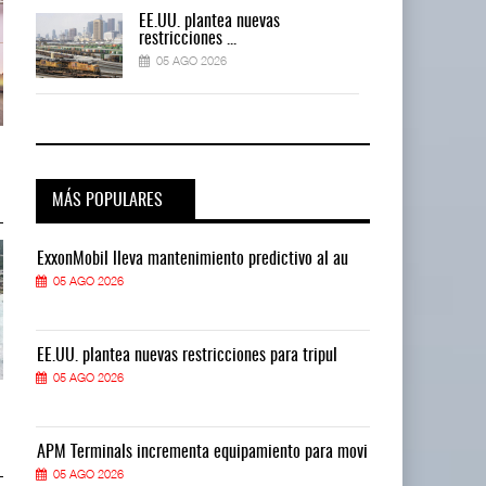
EE.UU. plantea nuevas
restricciones ...
05 AGO 2026
ExxonMobil lleva mantenimiento
ExxonMobil lleva mantenimiento
predictivo al ...
predictivo al ...
05 AGO 2026
05 AGO 2026
MÁS POPULARES
ExxonMobil lleva mantenimiento predictivo al au
ExxonMobil ll
05 AGO 2026
05 AGO 2026
EE.UU. plantea nuevas restricciones para tripul
EE.UU. plantea
05 AGO 2026
05 AGO 2026
Cruceros crecen en Caribe
Cruceros crecen en Caribe
mientras bajan ferr ...
mientras bajan ferr ...
04 AGO 2026
04 AGO 2026
vi
APM Terminals incrementa equipamiento para movi
APM Terminals
05 AGO 2026
05 AGO 2026