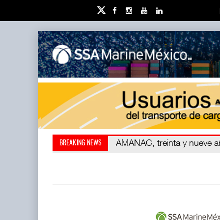
Kanasín, evitar crisis ambien
AMANAC, treinta y nueve 
BREAKING NEWS
ha redefini