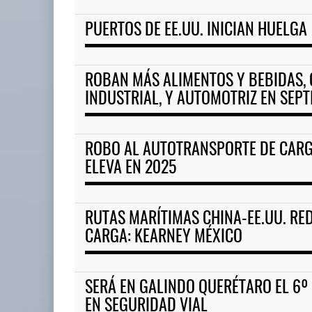
PUERTOS DE EE.UU. INICIAN HUELGA
TMAZ eleva 77% movimiento d
05 AGO 2026
ROBAN MÁS ALIMENTOS Y BEBIDAS,
INDUSTRIAL, Y AUTOMOTRIZ EN SEP
Corredor del Istmo destraba ramal
ferroviario ...
04 AGO 2026
ROBO AL AUTOTRANSPORTE DE CARG
ELEVA EN 2025
RUTAS MARÍTIMAS CHINA-EE.UU. RE
CARGA: KEARNEY MÉXICO
SERÁ EN GALINDO QUERÉTARO EL 6
EN SEGURIDAD VIAL