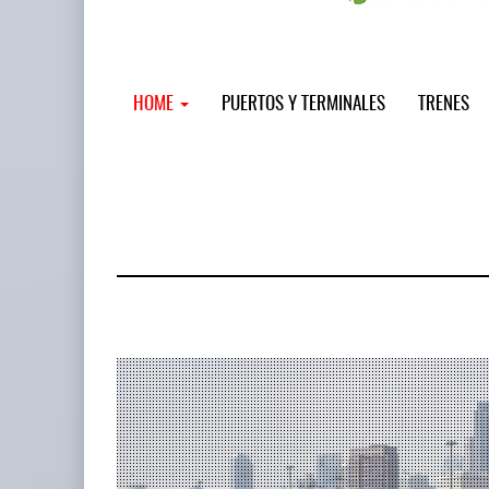
HOME
PUERTOS Y TERMINALES
TRENES
MSC incor
...
12 JUL 