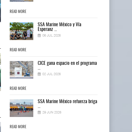
READ MORE
READ MORE
SSA Marine México y Vía
AMANAC, treinta y nueve años
AMANAC, treinta y nueve años
Esperanz ...
navegando el cam ...
navegando el cam ...
06 JUL 2026
05 AGO 2026
05 AGO 2026
READ MORE
READ MORE
ma
CICE gana espacio en el programa
...
02 JUL 2026
READ MORE
READ MORE
TMAZ eleva 77% movimiento de
TMAZ eleva 77% movimiento de
ga
SSA Marine México refuerza briga
carga suelta y s ...
carga suelta y s ...
...
05 AGO 2026
05 AGO 2026
29 JUN 2026
READ MORE
READ MORE