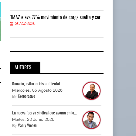
r
TMAZ eleva 77% movimiento de carga suelta y ser
TMAZ eleva 77
05 AGO 2026
05 AGO 2026
Corredor del Istmo destraba ramal
Corredor del Istmo destraba ram
ferroviario ...
ferroviario ...
04 AGO 2026
04 AGO 2026
AUTORES
Kanasín, evitar crisis ambiental
Miércoles, 05 Agosto 2026
By
Corporativo
La nueva fuerza sindical que asoma en lo...
Martes, 23 Junio 2026
By
Van y Vienen