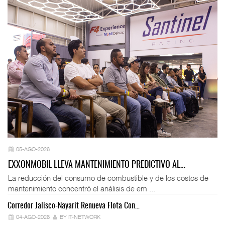
05-AGO-2026
EXXONMOBIL LLEVA MANTENIMIENTO PREDICTIVO AL…
La reducción del consumo de combustible y de los costos de
mantenimiento concentró el análisis de em ...
Corredor Jalisco-Nayarit Renueva Flota Con…
Tr
04-AGO-2026
BY IT-NETWORK