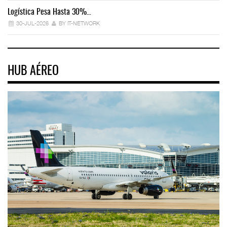
Logística Pesa Hasta 30%…
Ex
30-JUL-2026
BY IT-NETWORK
HUB AÉREO