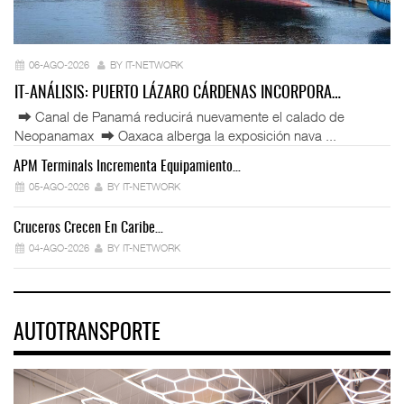
06-AGO-2026
BY IT-NETWORK
IT-ANÁLISIS: PUERTO LÁZARO CÁRDENAS INCORPORA…
⮕ Canal de Panamá reducirá nuevamente el calado de
Neopanamax ⮕ Oaxaca alberga la exposición nava ...
APM Terminals Incrementa Equipamiento…
05-AGO-2026
BY IT-NETWORK
Cruceros Crecen En Caribe…
04-AGO-2026
BY IT-NETWORK
AUTOTRANSPORTE