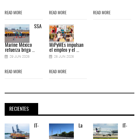
READ MORE
READ MORE
READ MORE
SSA
Marine México
MiPyMEs impulsan
refuerza briga ...
el empleo y el ...
29 JUN 2026
26 JUN 2026
READ MORE
READ MORE
RECIENTES
IT-
La
IT-