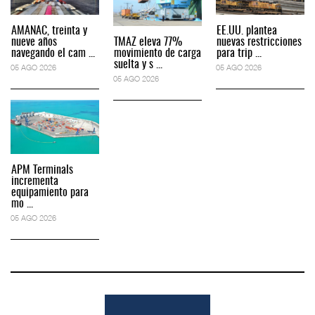
AMANAC, treinta y
EE.UU. plantea
nueve años
TMAZ eleva 77%
nuevas restricciones
navegando el cam ...
movimiento de carga
para trip ...
suelta y s ...
05 AGO 2026
05 AGO 2026
05 AGO 2026
APM Terminals
incrementa
equipamiento para
mo ...
05 AGO 2026