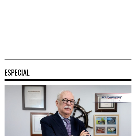
Istmo de
conecta Jalisco y
Sindical de Pilotos
Tehuantepec (CIIT)
Nayarit inició la
Aviadores de
destrabó
México (ASPA)
pidió
04 AGO 2026
04 AGO 2026
04 AGO 2026
ESPECIAL