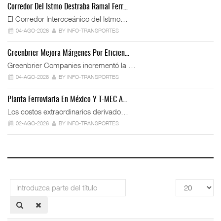
Corredor Del Istmo Destraba Ramal Ferr…
El Corredor Interoceánico del Istmo…
04-AGO-2026
BY INFO-TRANSPORTES
Greenbrier Mejora Márgenes Por Eficien…
Greenbrier Companies incrementó la …
04-AGO-2026
BY INFO-TRANSPORTES
Planta Ferroviaria En México Y T-MEC A…
Los costos extraordinarios derivado…
02-AGO-2026
BY INFO-TRANSPORTES
Introduzca
Cantidad
parte
a
del
mostrar
título