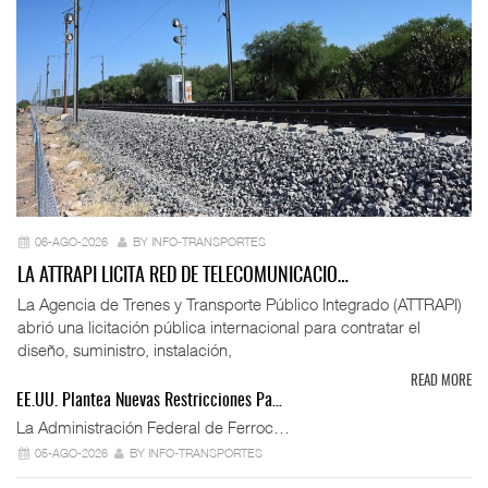
06-AGO-2026
BY INFO-TRANSPORTES
LA ATTRAPI LICITA RED DE TELECOMUNICACIO…
La Agencia de Trenes y Transporte Público Integrado (ATTRAPI)
abrió una licitación pública internacional para contratar el
diseño, suministro, instalación,
READ MORE
EE.UU. Plantea Nuevas Restricciones Pa…
La Administración Federal de Ferroc…
05-AGO-2026
BY INFO-TRANSPORTES