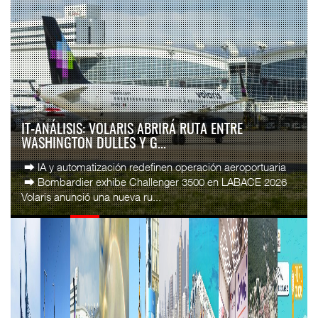
IT-ANÁLISIS: VOLARIS ABRIRÁ RUTA ENTRE
WASHINGTON DULLES Y G...
⮕ IA y automatización redefinen operación aeroportuaria
⮕ Bombardier exhibe Challenger 3500 en LABACE 2026
Volaris anunció una nueva ru...