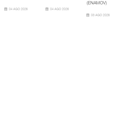
Bomba
06 AGO 2026
06 AGO 2026
06 AGO 2026
AMANAC, treinta y
TMAZ eleva 77%
nueve a ...
movimiento ...
EE.UU. plantea
nuevas res ...
La transformación
La Terminal
del comercio
Marítima de
La Administración
marítimo mundial
Mazatlán (TMAZ),
Federal de
también ha
subsidiaria
Ferrocarriles de
redefin
portuaria de
los Estados
Unidos (
05 AGO 2026
05 AGO 2026
05 AGO 2026