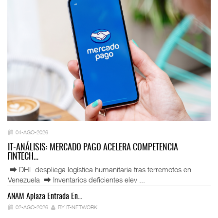
04-AGO-2026
IT-ANÁLISIS: MERCADO PAGO ACELERA COMPETENCIA
FINTECH…
⮕ DHL despliega logística humanitaria tras terremotos en
Venezuela ⮕ Inventarios deficientes elev ...
ANAM Aplaza Entrada En…
IT
02-AGO-2026
BY IT-NETWORK