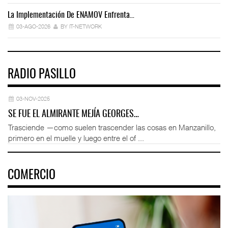
La Implementación De ENAMOV Enfrenta…
Dé
03-AGO-2026
BY IT-NETWORK
RADIO PASILLO
03-NOV-2025
SE FUE EL ALMIRANTE MEJÍA GEORGES…
Trasciende —como suelen trascender las cosas en Manzanillo,
primero en el muelle y luego entre el of ...
COMERCIO