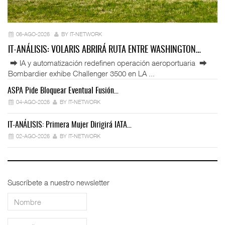
06-AGO-2026
BY IT-NETWORK
IT-ANÁLISIS: VOLARIS ABRIRÁ RUTA ENTRE WASHINGTON…
⮕ IA y automatización redefinen operación aeroportuaria ⮕
Bombardier exhibe Challenger 3500 en LA ...
ASPA Pide Bloquear Eventual Fusión…
IT
04-AGO-2026
BY IT-NETWORK
IT-ANÁLISIS: Primera Mujer Dirigirá IATA…
IT
02-AGO-2026
BY IT-NETWORK
Suscríbete a nuestro newsletter