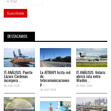
DESTACAMOS
IT-ANÁLISIS: Puerto
La ATTRAPI licita red
IT-ANÁLISIS: Volaris
Lázaro Cárdenas
de
abrirá ruta entre
incorpora ...
telecomunicaciones
Washin ...
p ...
06 AGO 2026
06 AGO 2026
06 AGO 2026