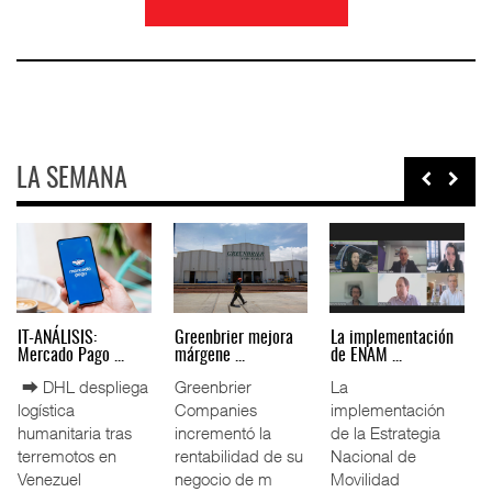
LA SEMANA
IT-ANÁLISIS: Puerto
La ATTRAPI licita
IT-ANÁLISIS: Volaris
Lázar ...
red de ...
abri ...
⮕ Canal de
La Agencia de
⮕ IA y
Panamá reducirá
Trenes y
automatización
nuevamente el
Transporte Público
redefinen
calado de
Integrado
operación
Neopanamax ⮕
(ATTRAPI) abri
aeroportuaria ⮕