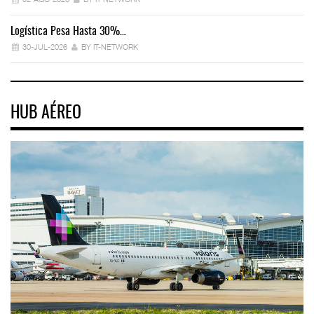
Logística Pesa Hasta 30%…
Ex
30-JUL-2026
BY IT-NETWORK
HUB AÉREO