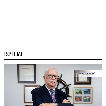
marítimo mundial
Mazatlán (TMAZ),
Federal de
también ha
subsidiaria
Ferrocarriles de
redefin
portuaria de
los Estados
Unidos (
05 AGO 2026
05 AGO 2026
05 AGO 2026
ESPECIAL