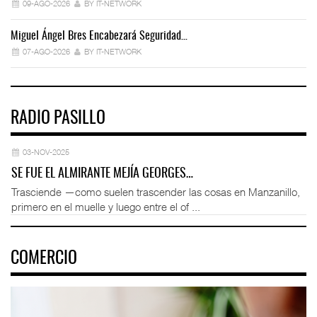
09-AGO-2026
BY IT-NETWORK
Miguel Ángel Bres Encabezará Seguridad…
Co
07-AGO-2026
BY IT-NETWORK
RADIO PASILLO
03-NOV-2025
SE FUE EL ALMIRANTE MEJÍA GEORGES…
Trasciende —como suelen trascender las cosas en Manzanillo,
primero en el muelle y luego entre el of ...
COMERCIO