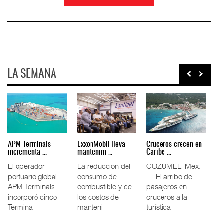
LA SEMANA
Agentes navieros
Volkswagen Truck &
Intermodal impulsa
plantean ...
Bus da ...
11.5% ...
La Asociación
Volkswagen Truck
El tráfico
Mexicana de
& Bus México
ferroviario
Agentes Navieros
(VWTBM) acordó
mexicano creció
(AMANAC) llamó a
con la Cámara
11.5% interanual
fortal
Nac
durante la