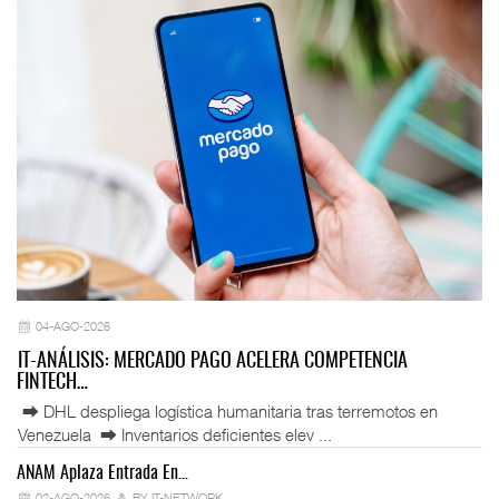
04-AGO-2026
IT-ANÁLISIS: MERCADO PAGO ACELERA COMPETENCIA
FINTECH…
⮕ DHL despliega logística humanitaria tras terremotos en
Venezuela ⮕ Inventarios deficientes elev ...
ANAM Aplaza Entrada En…
IT
02-AGO-2026
BY IT-NETWORK