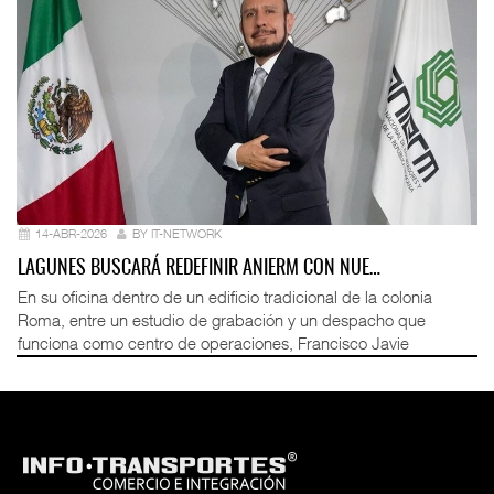
14-ABR-2026
BY IT-NETWORK
LAGUNES BUSCARÁ REDEFINIR ANIERM CON NUE…
En su oficina dentro de un edificio tradicional de la colonia
Roma, entre un estudio de grabación y un despacho que
funciona como centro de operaciones, Francisco Javie