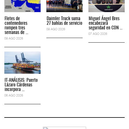
Fletes de
Daimler Truck suma
Miguel Ángel Bres
contenedores
27 bahías de servicio
encabezará
rompen tres
seguridad en CON ...
09 AGO 2026
semanas de ...
07 AGO 2026
09 AGO 2026
IT-ANÁLISIS: Puerto
Lázaro Cárdenas
incorpora ...
06 AGO 2026