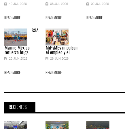
12 JUL 2026
06 JUL 2026
02 JUL 2026
READ MORE
READ MORE
READ MORE
SSA
Marine México
MiPyMEs impulsan
refuerza briga ...
el empleo y el ...
29 JUN 2026
26 JUN 2026
READ MORE
READ MORE
RECIENTES