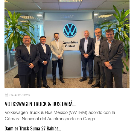
09-AGO-2026
VOLKSWAGEN TRUCK & BUS DARÁ…
Volkswagen Truck & Bus México (VWTBM) acordó con la
Cámara Nacional del Autotransporte de Carga ...
Daimler Truck Suma 27 Bahías…
Ex