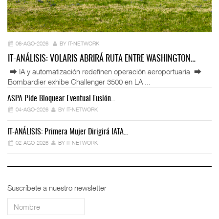
06-AGO-2026
BY IT-NETWORK
IT-ANÁLISIS: VOLARIS ABRIRÁ RUTA ENTRE WASHINGTON…
⮕ IA y automatización redefinen operación aeroportuaria ⮕
Bombardier exhibe Challenger 3500 en LA ...
ASPA Pide Bloquear Eventual Fusión…
IT
04-AGO-2026
BY IT-NETWORK
IT-ANÁLISIS: Primera Mujer Dirigirá IATA…
IT
02-AGO-2026
BY IT-NETWORK
Suscríbete a nuestro newsletter