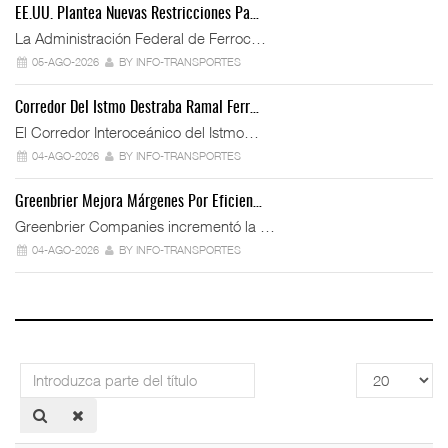
EE.UU. Plantea Nuevas Restricciones Pa…
La Administración Federal de Ferroc…
05-AGO-2026
BY INFO-TRANSPORTES
Corredor Del Istmo Destraba Ramal Ferr…
El Corredor Interoceánico del Istmo…
04-AGO-2026
BY INFO-TRANSPORTES
Greenbrier Mejora Márgenes Por Eficien…
Greenbrier Companies incrementó la …
04-AGO-2026
BY INFO-TRANSPORTES
Introduzca
Cantidad
parte
a
del
mostrar
título