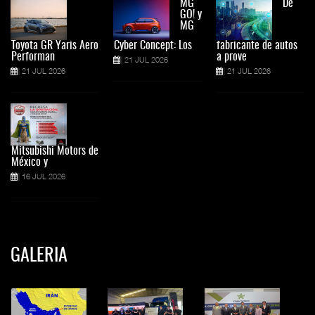
MG
De
GO! y
MG
Toyota GR Yaris Aero
Cyber Concept: Los
fabricante de autos
Performan
a prove
21 JUL 2026
21 JUL 2026
21 JUL 2026
Mitsubishi Motors de
México y
16 JUL 2026
GALERIA