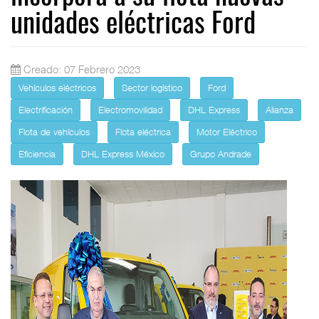
unidades eléctricas Ford
Creado: 07 Febrero 2023
Vehículos eléctricos
Sector logístico
Ford
Electrificación
Electromovilidad
DHL Express
Alianza
Flota de vehículos
Flota eléctrica
Motor Eléctrico
Eficiencia
DHL Express México
Grupo Andrade