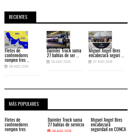
RECIENTES
Fletes de
Daimler Truck suma
Miguel Ángel Bres
contenedores
27 bahías de ser ...
encabezará seguri ...
rompen tres ...
09 AGO 2026
07 AGO 2026
09 AGO 2026
MÁS POPULARES
Fletes de
Daimler Truck suma
Miguel Ángel Bres
contenedores
27 bahías de servicio
encabezará
rompen tres
seguridad en CONCA
09 AGO 2026