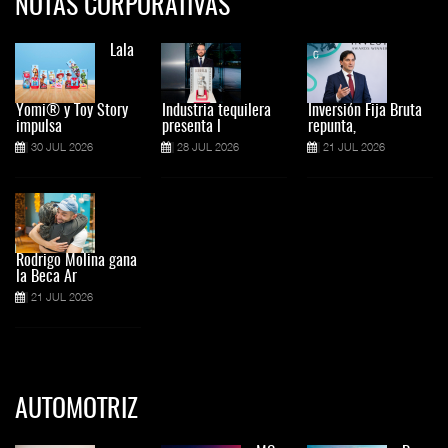
NOTAS CORPORATIVAS
Lala
Yomi® y Toy Story
Industria tequilera
Inversión Fija Bruta
impulsa
presenta l
repunta,
30 JUL 2026
28 JUL 2026
21 JUL 2026
Rodrigo Molina gana
la Beca Ar
21 JUL 2026
AUTOMOTRIZ