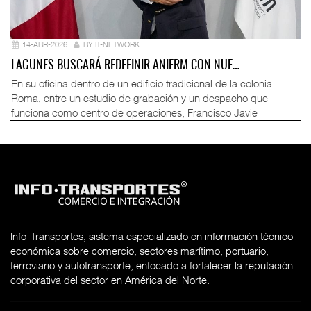
14-ABR-2026
BY IT-NETWORK
LAGUNES BUSCARÁ REDEFINIR ANIERM CON NUE…
En su oficina dentro de un edificio tradicional de la colonia
Roma, entre un estudio de grabación y un despacho que
funciona como centro de operaciones, Francisco Javie
Info-Transportes, sistema especializado en información técnico-
económica sobre comercio, sectores marítimo, portuario,
ferroviario y autotransporte, enfocado a fortalecer la reputación
corporativa del sector en América del Norte.