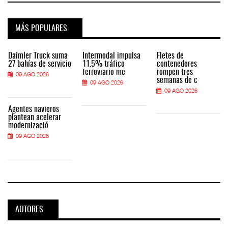
MÁS POPULARES
Daimler Truck suma
Intermodal impulsa
Fletes de
27 bahías de servicio
11.5% tráfico
contenedores
ferroviario me
rompen tres
09 AGO 2026
semanas de c
09 AGO 2026
09 AGO 2026
Agentes navieros
plantean acelerar
modernizació
09 AGO 2026
AUTORES