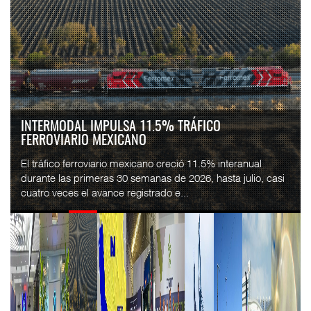
FLETES DE CONTENEDORES ROMPEN TRES SEMANAS
DE CAÍDAS: DREWRY...
El costo mundial del transporte marítimo de contenedores
subió 1% en la semana terminada el 7 de agosto, hasta
4,297 dólares por contenedor de 40 pies...