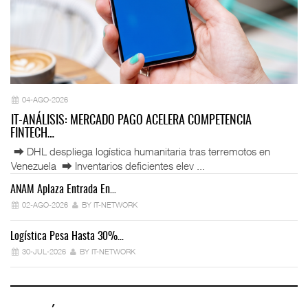
04-AGO-2026
IT-ANÁLISIS: MERCADO PAGO ACELERA COMPETENCIA
FINTECH…
⮕ DHL despliega logística humanitaria tras terremotos en
Venezuela ⮕ Inventarios deficientes elev ...
ANAM Aplaza Entrada En…
IT
02-AGO-2026
BY IT-NETWORK
Logística Pesa Hasta 30%…
Ex
30-JUL-2026
BY IT-NETWORK