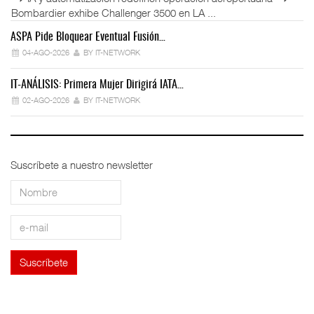
Bombardier exhibe Challenger 3500 en LA ...
ASPA Pide Bloquear Eventual Fusión…
IT
04-AGO-2026
BY IT-NETWORK
IT-ANÁLISIS: Primera Mujer Dirigirá IATA…
IT
02-AGO-2026
BY IT-NETWORK
Suscríbete a nuestro newsletter