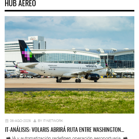
HUB AÉREO
06-AGO-2026
BY IT-NETWORK
IT-ANÁLISIS: VOLARIS ABRIRÁ RUTA ENTRE WASHINGTON…
⮕ IA y automatización redefinen operación aeroportuaria ⮕