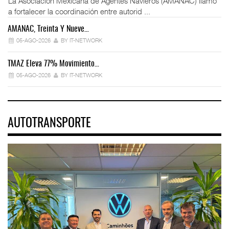
La Asociación Mexicana de Agentes Navieros (AMANAC) llamó
a fortalecer la coordinación entre autorid ...
AMANAC, Treinta Y Nueve…
05-AGO-2026
BY IT-NETWORK
TMAZ Eleva 77% Movimiento…
05-AGO-2026
BY IT-NETWORK
AUTOTRANSPORTE