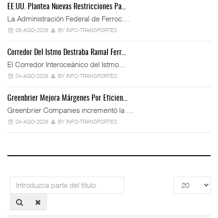
EE.UU. Plantea Nuevas Restricciones Pa…
La Administración Federal de Ferroc…
05-AGO-2026
BY INFO-TRANSPORTES
Corredor Del Istmo Destraba Ramal Ferr…
El Corredor Interoceánico del Istmo…
04-AGO-2026
BY INFO-TRANSPORTES
Greenbrier Mejora Márgenes Por Eficien…
Greenbrier Companies incrementó la …
04-AGO-2026
BY INFO-TRANSPORTES
Introduzca
Cantidad
parte
a
del
mostrar
título