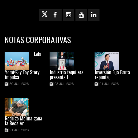
NOTAS CORPORATIVAS
Lala
Yomi® y Toy Story
Industria tequilera
Inversión Fija Bruta
impulsa
presenta l
repunta,
30 JUL 2026
28 JUL 2026
21 JUL 2026
Rodrigo Molina gana
la Beca Ar
21 JUL 2026