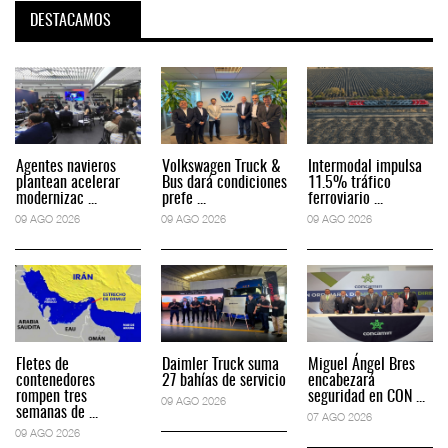
DESTACAMOS
Agentes navieros
Volkswagen Truck &
Intermodal impulsa
plantean acelerar
Bus dará condiciones
11.5% tráfico
modernizac ...
prefe ...
ferroviario ...
09 AGO 2026
09 AGO 2026
09 AGO 2026
Fletes de
Daimler Truck suma
Miguel Ángel Bres
contenedores
27 bahías de servicio
encabezará
rompen tres
seguridad en CON ...
09 AGO 2026
semanas de ...
07 AGO 2026
09 AGO 2026