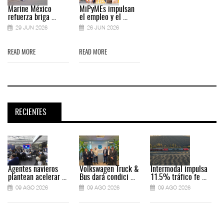
Marine México
MiPyMEs impulsan
refuerza briga ...
el empleo y el ...
29 JUN 2026
26 JUN 2026
READ MORE
READ MORE
RECIENTES
Agentes navieros
Volkswagen Truck &
Intermodal impulsa
plantean acelerar ...
Bus dará condici ...
11.5% tráfico fe ...
09 AGO 2026
09 AGO 2026
09 AGO 2026