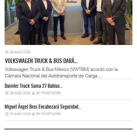
09-AGO-2026
VOLKSWAGEN TRUCK & BUS DARÁ…
Volkswagen Truck & Bus México (VWTBM) acordó con la
Cámara Nacional del Autotransporte de Carga ...
Daimler Truck Suma 27 Bahías…
Ex
09-AGO-2026
BY IT-NETWORK
Miguel Ángel Bres Encabezará Seguridad…
Co
07-AGO-2026
BY IT-NETWORK