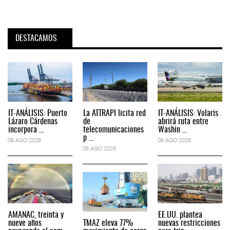
DESTACAMOS
IT-ANÁLISIS: Puerto
La ATTRAPI licita red
IT-ANÁLISIS: Volaris
Lázaro Cárdenas
de
abrirá ruta entre
incorpora ...
telecomunicaciones
Washin ...
p ...
06 AGO 2026
06 AGO 2026
06 AGO 2026
AMANAC, treinta y
EE.UU. plantea
nueve años
TMAZ eleva 77%
nuevas restricciones