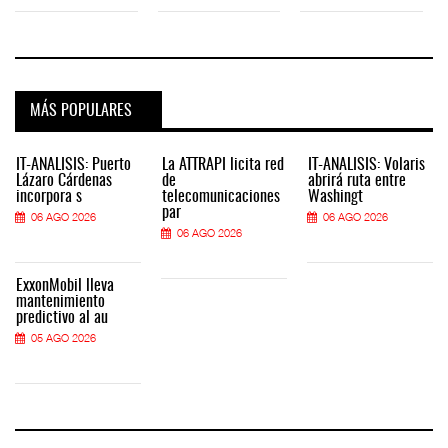
MÁS POPULARES
IT-ANÁLISIS: Puerto
La ATTRAPI licita red
IT-ANÁLISIS: Volaris
Lázaro Cárdenas
de
abrirá ruta entre
incorpora s
telecomunicaciones
Washingt
par
06 AGO 2026
06 AGO 2026
06 AGO 2026
ExxonMobil lleva
mantenimiento
predictivo al au
05 AGO 2026