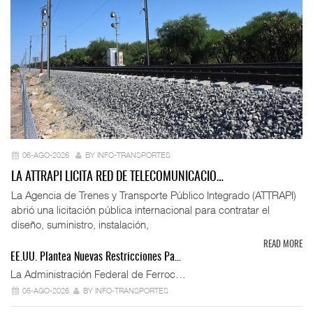
06-AGO-2026
BY INFO-TRANSPORTES
LA ATTRAPI LICITA RED DE TELECOMUNICACIO…
La Agencia de Trenes y Transporte Público Integrado (ATTRAPI)
abrió una licitación pública internacional para contratar el
diseño, suministro, instalación,
READ MORE
EE.UU. Plantea Nuevas Restricciones Pa…
La Administración Federal de Ferroc…
05-AGO-2026
BY INFO-TRANSPORTES