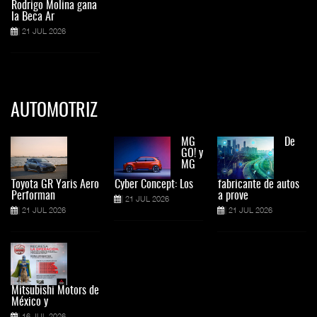
Rodrigo Molina gana
la Beca Ar
21 JUL 2026
AUTOMOTRIZ
MG
De
GO! y
MG
Toyota GR Yaris Aero
Cyber Concept: Los
fabricante de autos
Performan
a prove
21 JUL 2026
21 JUL 2026
21 JUL 2026
Mitsubishi Motors de
México y
16 JUL 2026