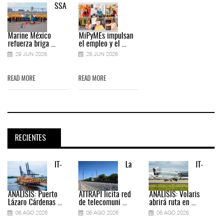
SSA
Marine México
MiPyMEs impulsan
refuerza briga ...
el empleo y el ...
29 JUN 2026
26 JUN 2026
READ MORE
READ MORE
RECIENTES
IT-
La
IT-
ANÁLISIS: Puerto
ATTRAPI licita red
ANÁLISIS: Volaris
Lázaro Cárdenas ...
de telecomuni ...
abrirá ruta en ...
06 AGO 2026
06 AGO 2026
06 AGO 2026