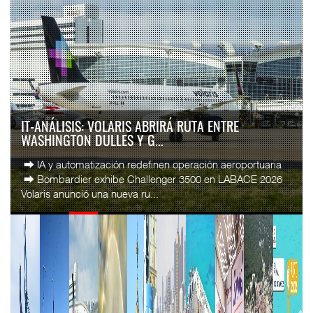
IT-ANÁLISIS: VOLARIS ABRIRÁ RUTA ENTRE
WASHINGTON DULLES Y G...
⮕ IA y automatización redefinen operación aeroportuaria
⮕ Bombardier exhibe Challenger 3500 en LABACE 2026
Volaris anunció una nueva ru...