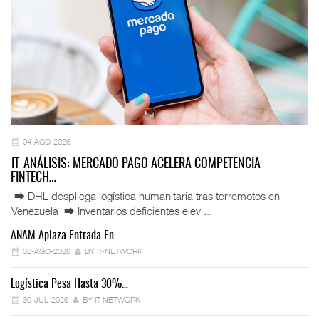
04-AGO-2026
IT-ANÁLISIS: MERCADO PAGO ACELERA COMPETENCIA
FINTECH…
⮕ DHL despliega logística humanitaria tras terremotos en
Venezuela ⮕ Inventarios deficientes elev ...
ANAM Aplaza Entrada En…
IT
02-AGO-2026
BY IT-NETWORK
Logística Pesa Hasta 30%…
Ex
30-JUL-2026
BY IT-NETWORK