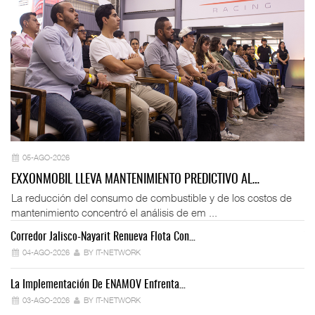
05-AGO-2026
EXXONMOBIL LLEVA MANTENIMIENTO PREDICTIVO AL…
La reducción del consumo de combustible y de los costos de
mantenimiento concentró el análisis de em ...
Corredor Jalisco-Nayarit Renueva Flota Con…
Tr
04-AGO-2026
BY IT-NETWORK
La Implementación De ENAMOV Enfrenta…
Dé
03-AGO-2026
BY IT-NETWORK