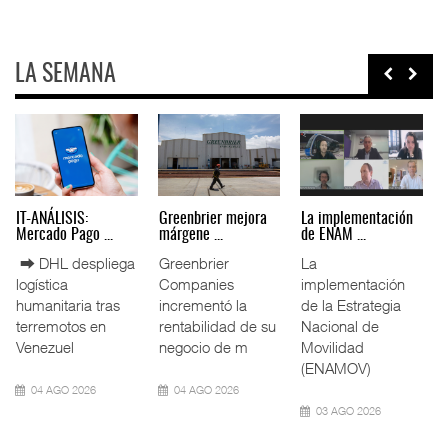
LA SEMANA
to
La ATTRAPI licita
IT-ANÁLISIS: Volaris
IT-ANÁLISIS:
red de ...
abri ...
Mercado Pago ...
La Agencia de
⮕ IA y
⮕ DHL despliega
á
Trenes y
automatización
logística
Transporte Público
redefinen
humanitaria tras
Integrado
operación
terremotos en
⮕
(ATTRAPI) abri
aeroportuaria ⮕
Venezuel
Bomba
06 AGO 2026
04 AGO 2026
06 AGO 2026