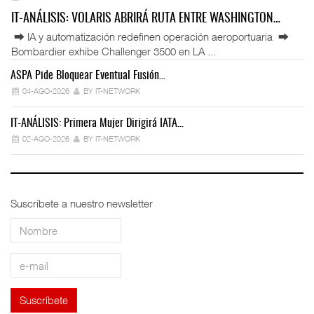
IT-ANÁLISIS: VOLARIS ABRIRÁ RUTA ENTRE WASHINGTON…
⮕ IA y automatización redefinen operación aeroportuaria ⮕
Bombardier exhibe Challenger 3500 en LA ...
ASPA Pide Bloquear Eventual Fusión…
IT
04-AGO-2026
BY IT-NETWORK
IT-ANÁLISIS: Primera Mujer Dirigirá IATA…
IT
02-AGO-2026
BY IT-NETWORK
Suscríbete a nuestro newsletter