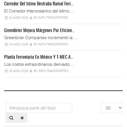
Corredor Del Istmo Destraba Ramal Ferr…
El Corredor Interoceánico del Istmo…
04-AGO-2026
BY INFO-TRANSPORTES
Greenbrier Mejora Márgenes Por Eficien…
Greenbrier Companies incrementó la …
04-AGO-2026
BY INFO-TRANSPORTES
Planta Ferroviaria En México Y T-MEC A…
Los costos extraordinarios derivado…
02-AGO-2026
BY INFO-TRANSPORTES
Introduzca
Cantidad
parte
a
del
mostrar
título