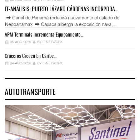
IT-ANÁLISIS: PUERTO LÁZARO CÁRDENAS INCORPORA…
⮕ Canal de Panamá reducirá nuevamente el calado de
Neopanamax ⮕ Oaxaca alberga la exposición nava ...
APM Terminals Incrementa Equipamiento…
05-AGO-2026
BY IT-NETWORK
Cruceros Crecen En Caribe…
04-AGO-2026
BY IT-NETWORK
AUTOTRANSPORTE