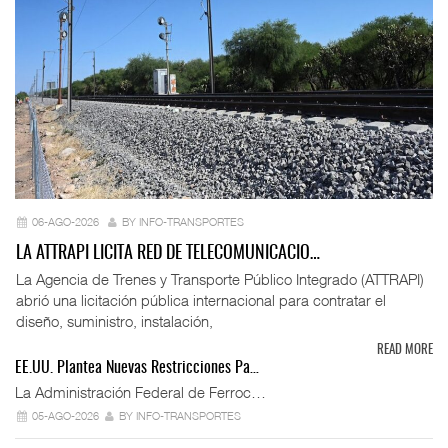
06-AGO-2026
BY INFO-TRANSPORTES
LA ATTRAPI LICITA RED DE TELECOMUNICACIO…
La Agencia de Trenes y Transporte Público Integrado (ATTRAPI)
abrió una licitación pública internacional para contratar el
diseño, suministro, instalación,
READ MORE
EE.UU. Plantea Nuevas Restricciones Pa…
La Administración Federal de Ferroc…
05-AGO-2026
BY INFO-TRANSPORTES