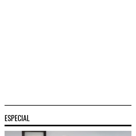
ExxonMobil lleva
Corredor del Istmo
mantenim ...
destra ...
Cruceros crecen en
Caribe ...
La reducción del
El Corredor
consumo de
COZUMEL, Méx.
Interoceánico del
combustible y de
— El arribo de
Istmo de
los costos de
pasajeros en
Tehuantepec (CIIT)
manteni
cruceros a la
destrabó
turística
05 AGO 2026
04 AGO 2026
04 AGO 2026
ESPECIAL