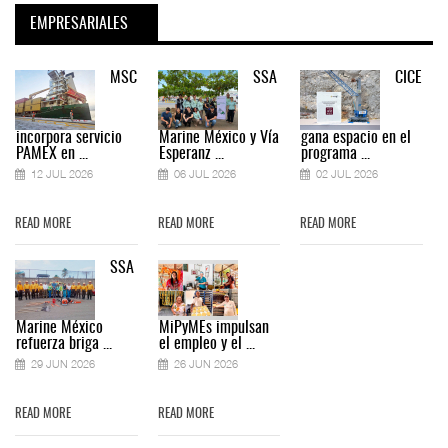
EMPRESARIALES
MSC
SSA
CICE
incorpora servicio
Marine México y Vía
gana espacio en el
PAMEX en ...
Esperanz ...
programa ...
12 JUL 2026
06 JUL 2026
02 JUL 2026
READ MORE
READ MORE
READ MORE
SSA
Marine México
MiPyMEs impulsan
refuerza briga ...
el empleo y el ...
29 JUN 2026
26 JUN 2026
READ MORE
READ MORE