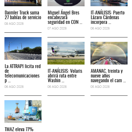
Daimler Truck suma
Miguel Ángel Bres
IT-ANÁLISIS: Puerto
27 bahías de servicio
encabezará
Lázaro Cárdenas
seguridad en CON ...
incorpora ...
09 AGO 2026
07 AGO 2026
06 AGO 2026
La ATTRAPI licita red
de
IT-ANÁLISIS: Volaris
AMANAC, treinta y
telecomunicaciones
abrirá ruta entre
nueve años
p ...
Washin ...
navegando el cam ...
06 AGO 2026
06 AGO 2026
05 AGO 2026
TMAZ eleva 77%