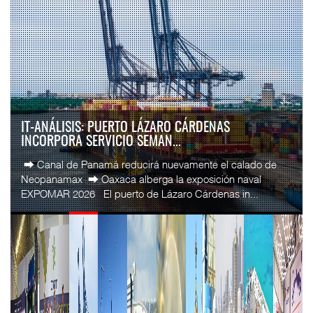
IT-ANÁLISIS: PUERTO LÁZARO CÁRDENAS
INCORPORA SERVICIO SEMAN...
⮕ Canal de Panamá reducirá nuevamente el calado de
Neopanamax ⮕ Oaxaca alberga la exposición naval
EXPOMAR 2026 El puerto de Lázaro Cárdenas in...