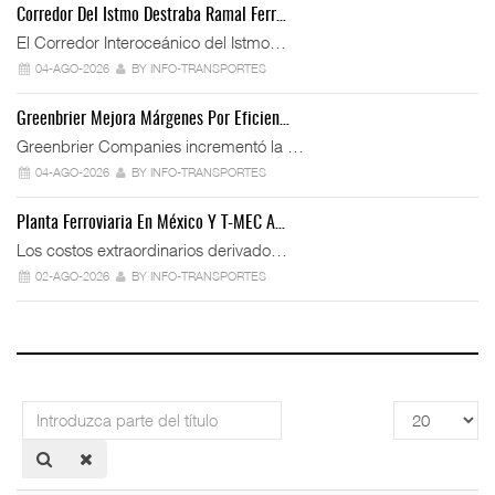
Corredor Del Istmo Destraba Ramal Ferr…
El Corredor Interoceánico del Istmo…
04-AGO-2026
BY INFO-TRANSPORTES
Greenbrier Mejora Márgenes Por Eficien…
Greenbrier Companies incrementó la …
04-AGO-2026
BY INFO-TRANSPORTES
Planta Ferroviaria En México Y T-MEC A…
Los costos extraordinarios derivado…
02-AGO-2026
BY INFO-TRANSPORTES
Introduzca
Cantidad
parte
a
del
mostrar
título