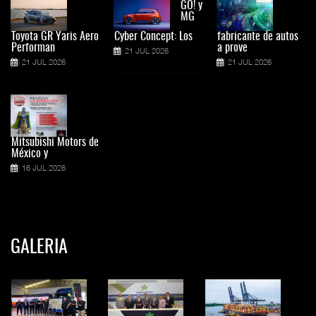
GO! y
MG
Toyota GR Yaris Aero
Cyber Concept: Los
fabricante de autos
Performan
a prove
21 JUL 2026
21 JUL 2026
21 JUL 2026
Mitsubishi Motors de
México y
16 JUL 2026
GALERIA