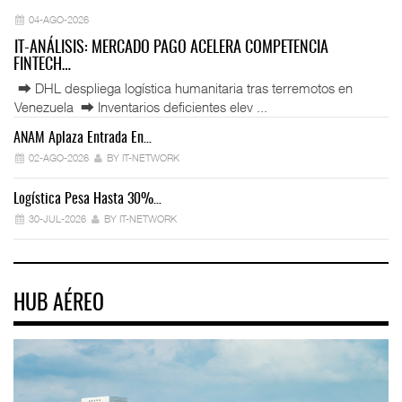
04-AGO-2026
IT-ANÁLISIS: MERCADO PAGO ACELERA COMPETENCIA
FINTECH…
⮕ DHL despliega logística humanitaria tras terremotos en
Venezuela ⮕ Inventarios deficientes elev ...
ANAM Aplaza Entrada En…
IT
02-AGO-2026
BY IT-NETWORK
Logística Pesa Hasta 30%…
Ex
30-JUL-2026
BY IT-NETWORK
HUB AÉREO