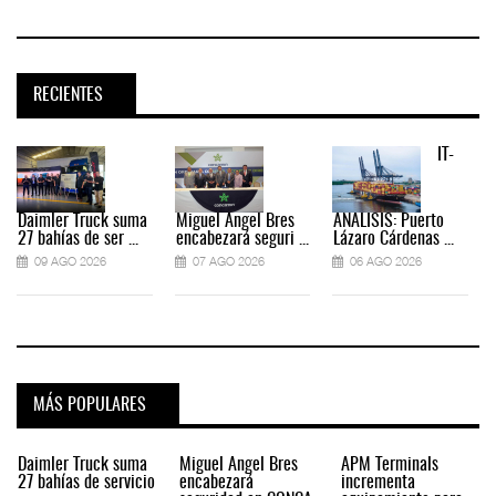
RECIENTES
IT-
Daimler Truck suma
Miguel Ángel Bres
ANÁLISIS: Puerto
27 bahías de ser ...
encabezará seguri ...
Lázaro Cárdenas ...
09 AGO 2026
07 AGO 2026
06 AGO 2026
MÁS POPULARES
Daimler Truck suma
Miguel Ángel Bres
APM Terminals
27 bahías de servicio
encabezará
incrementa