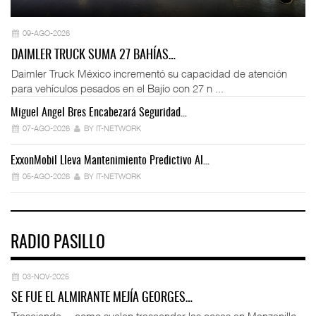
09-AGO-2026
DAIMLER TRUCK SUMA 27 BAHÍAS…
Daimler Truck México incrementó su capacidad de atención
para vehículos pesados en el Bajío con 27 n ...
Miguel Ángel Bres Encabezará Seguridad…
Co
07-AGO-2026
BY IT-NETWORK
ExxonMobil Lleva Mantenimiento Predictivo Al…
La
05-AGO-2026
BY IT-NETWORK
RADIO PASILLO
03-NOV-2025
SE FUE EL ALMIRANTE MEJÍA GEORGES…