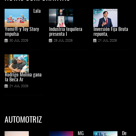
Lala
Yomi® y Toy Story
Industria tequilera
Inversión Fija Bruta
impulsa
presenta l
repunta,
30 JUL 2026
28 JUL 2026
21 JUL 2026
Rodrigo Molina gana
la Beca Ar
21 JUL 2026
AUTOMOTRIZ
MG
De